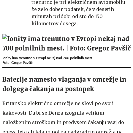
trenutno je pri električnem avtomobilu
že zelo dober podatek, če v desetih
minutah pridobi od sto do 150
kilometrov dosega.
Ionity ima trenutno v Evropi nekaj nad 700 polnilnih mest.
Foto: Gregor Pavšič
Baterije namesto vlaganja v omrežje in
dolgega čakanja na postopek
Britansko električno omrežje ne slovi po svoji
kakovosti. Da bi se Denza izognila velikim
naložbenim stroškom in predvsem čakanju vsaj do
enega leta ali leta in pol za nadgradnjo omrežja na