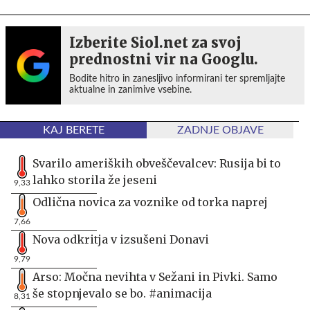
Izberite Siol.net za svoj
prednostni vir na Googlu.
Bodite hitro in zanesljivo informirani ter spremljajte
aktualne in zanimive vsebine.
KAJ BERETE
ZADNJE OBJAVE
Svarilo ameriških obveščevalcev: Rusija bi to
lahko storila že jeseni
9,33
Odlična novica za voznike od torka naprej
7,66
Nova odkritja v izsušeni Donavi
9,79
Arso: Močna nevihta v Sežani in Pivki. Samo
še stopnjevalo se bo. #animacija
8,31