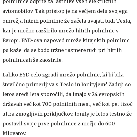
polnilnice odprte za lastnike vseh električnih
avtomobilov. Tak pristop je na večjem delu svojega
omrežja hitrih polnilnic že začela uvajati tudi Tesla,
kar je močno razširilo mrežo hitrih polnilnic v
Evropi. BYD-ova napoved mreže kitajskih polnilnic
pa kaže, da se bodo tržne razmere tudi pri hitrih
polnilnicah še zaostrile.
Lahko BYD celo zgradi mrežo polnilnic, ki bi bila
številčno primerljiva s Teslo in Ionityjem? Zadnji so
letos sredi leta sporočili, da imajo v 24 evropskih
državah več kot 700 polnilnih mest, več kot pet tisoč
ultra zmogljivih priključkov. Ionity je letos testno že
postavil svoje prve polnilnice z močjo do 600
kilovatov.