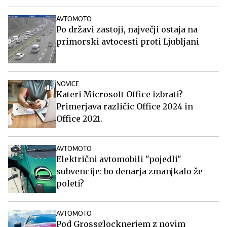
AVTOMOTO
Po državi zastoji, največji ostaja na
primorski avtocesti proti Ljubljani
NOVICE
Kateri Microsoft Office izbrati?
Primerjava različic Office 2024 in
Office 2021.
AVTOMOTO
Električni avtomobili "pojedli"
subvencije: bo denarja zmanjkalo že
poleti?
AVTOMOTO
Pod Grossglocknerjem z novim