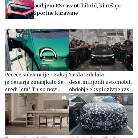
audijem RS5 avant: hibrid, ki rešuje
športne karavane
Pereče subvencije - zakaj
Tesla izdelala
je denarja zmanjkalo že
desetmilijonti avtomobil,
sredi leta? Tu so novi
obdobje eksplozivne rasti
odgovori.
je končano