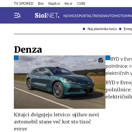
Info in obvestila
Tehnik
TV SPORED
Bizi
Najdi.si
Itis.si
1188
NOVICE
SPORTAL
TRENDI
AVTOMOTO
MN
Naj planinska koča
Energ
Denza
BYD v Evro
polnilnice:
električnih
Kitajci dvigujejo letvico: njihov novi
avtomobil stane več kot sto tisoč
evrov