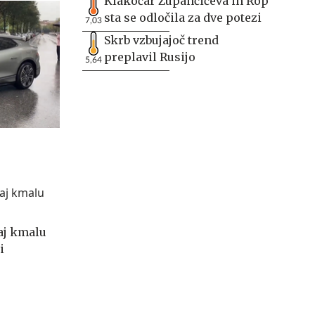
Klakočar Zupančičeva in Rop
sta se odločila za dve potezi
7,03
Skrb vzbujajoč trend
preplavil Rusijo
5,64
aj kmalu
i