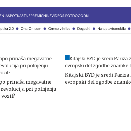
Želite prejemati e-novice?
Uživajmo pametno
ENJA
SPOTKAST
NEPREMIČNINE
VIDEOS.POT
DOGODKI
etika 2.0
Ona-On.com
Gremo v hribe
Dogodki
Nakup avtomobila
Kitajski BYD je sredi Pariza 
po prinaša megavatne
evropski del zgodbe znamk
 revolucija pri polnjenju
 vozil?