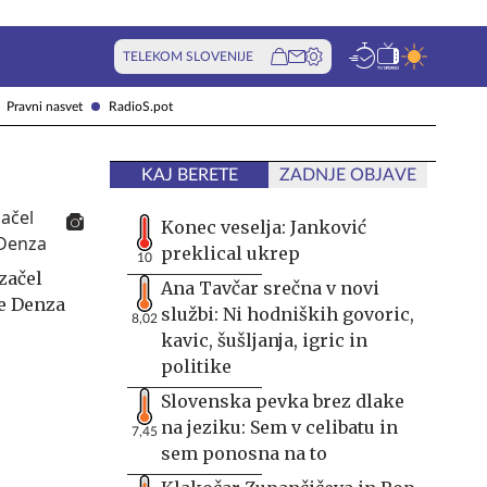
TELEKOM SLOVENIJE
Pravni nasvet
RadioS.pot
KAJ BERETE
ZADNJE OBJAVE
Konec veselja: Janković
preklical ukrep
10
začel
Ana Tavčar srečna v novi
e Denza
službi: Ni hodniških govoric,
8,02
kavic, šušljanja, igric in
politike
Slovenska pevka brez dlake
na jeziku: Sem v celibatu in
7,45
sem ponosna na to