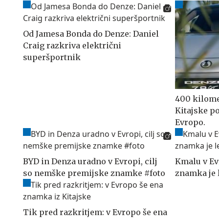
Od Jamesa Bonda do Denze: Daniel
Craig razkriva električni
superšportnik
400 kilome
Kitajske po
Evropo.
BYD in Denza uradno v Evropi, cilj
Kmalu v Ev
so nemške premijske znamke #foto
znamka je l
Tik pred razkritjem: v Evropo še ena