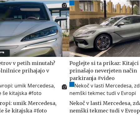
trov v petih minutah?
Poglejte si ta prikaz: Kitajci
lnilnice prihajajo v
prinašajo neverjeten način
parkiranja #video
ropi: umik Mercedesa,
Nekoč v lasti Mercedesa, zd
e še kitajska #foto
nemški tekmec tudi v Evrop