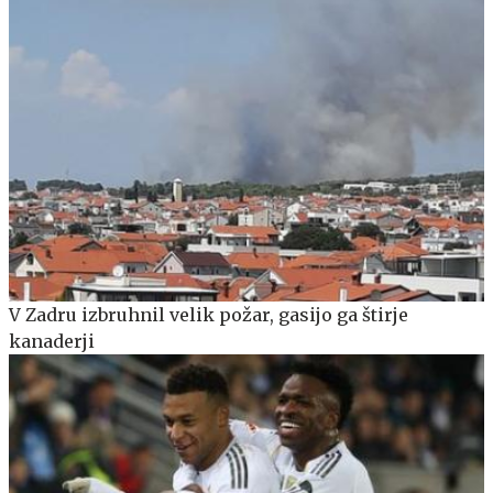
V Zadru izbruhnil velik požar, gasijo ga štirje
kanaderji