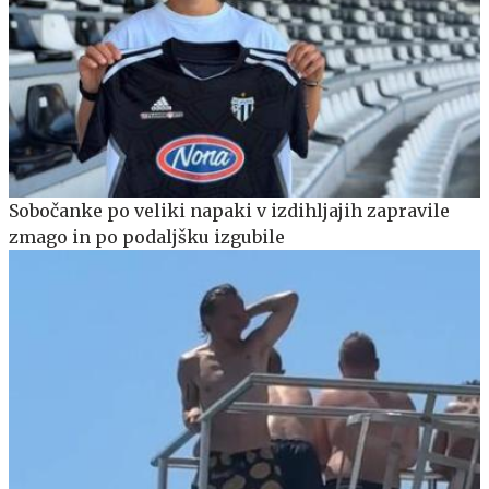
Sobočanke po veliki napaki v izdihljajih zapravile
zmago in po podaljšku izgubile