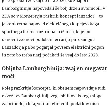
je razprodan že vsaj do leta 2026, so zdaj pri
Lamborghiniju napovedali še bolj drzen avtomobil. V
ZDA so v Montereyju razkrili koncept lanzador – to
je konkretna napoved električnega kupejevskega
športnega terenca oziroma križanca, ki je po
osnovni zasnovi podoben ferrariju purosangue.
Lanzadorja pa bo poganjal povsem električni pogon
in zato bo treba nanj počakati še vsaj do leta 2028.
Obljuba Lamborghinija: vsaj en megavat
moči
Poleg razkritja koncepta, ki obenem napoveduje tudi
osvežitev Lamborghinijevega oblikovalskega sloga
za prihodnja leta, veliko tehničnih podatkov niso