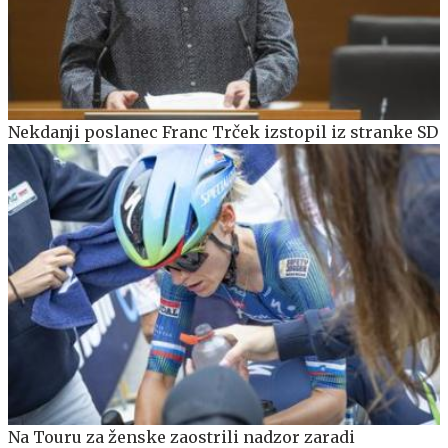
Nekdanji poslanec Franc Trček izstopil iz stranke SD
Na Touru za ženske zaostrili nadzor zaradi