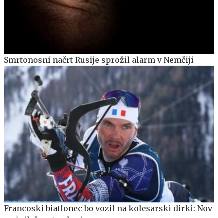
Smrtonosni načrt Rusije sprožil alarm v Nemčiji
Francoski biatlonec bo vozil na kolesarski dirki: Nov