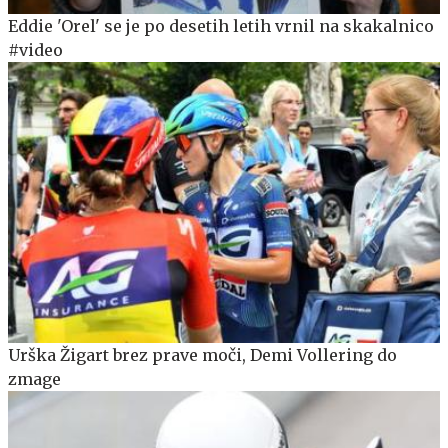
Eddie 'Orel' se je po desetih letih vrnil na skakalnico
#video
Urška Žigart brez prave moči, Demi Vollering do
zmage