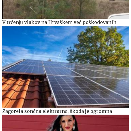
V trčenju vlakov na Hrvaškem več poškodovanih
Zagorela sončna elektrarna, škoda je ogromna