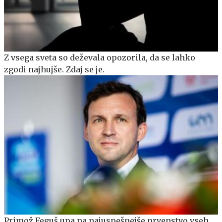
Z vsega sveta so deževala opozorila, da se lahko
zgodi najhujše. Zdaj se je.
Primož Feguš upa na najuspešnejše prvenstvo vseh