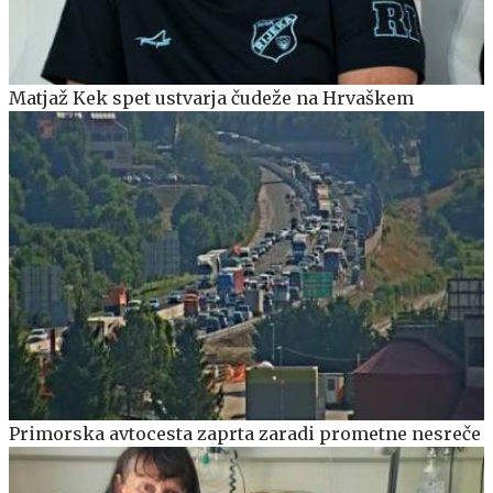
Matjaž Kek spet ustvarja čudeže na Hrvaškem
Primorska avtocesta zaprta zaradi prometne nesreče