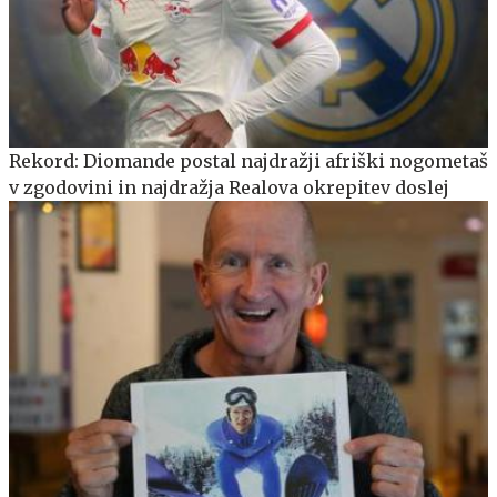
Rekord: Diomande postal najdražji afriški nogometaš
v zgodovini in najdražja Realova okrepitev doslej