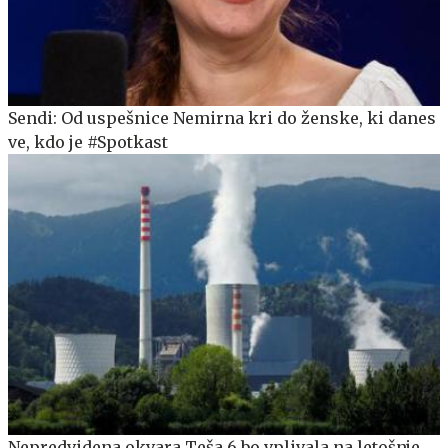
Sendi: Od uspešnice Nemirna kri do ženske, ki danes
ve, kdo je #Spotkast
Nepredvidena okvara Teša 6 bo vplivala na letošnje