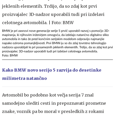
BMW je pri zasnovi nove generacije serije 5 prvič uporabil razvoj s pomočjo 3D-
mapiranja, ki njihovim inženirjem omogoča, da izdelajo natančno digitalno sliko
avtomobila in tako že pred končnim serijskim modelom odpravijo najmanjše
napake oziroma pomanjkljivosti. Prvi BMW-ju so do zdaj tovrstno tehnologijo
nadzora uporabljali le pri posameznih jeklenih elementih. Trdijo, da so zdaj kot prvi
proizvajalec 3D-nadzor uporabili tudi pri izdelavi celotnega avtomobila.
Foto: BMW
Kako BMW novo serijo 5 razvija do desetinke
milimetra natančno
Avtomobil bo podobno kot večja serija 7 znal
samodejno slediti cesti in prepoznavati prometne
znake, voznik pa bo moral v presledkih z rokami