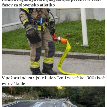
časov za slovensko atletiko
V požaru industrijske hale v Izoli za več kot 300 tisoč
evrov škode