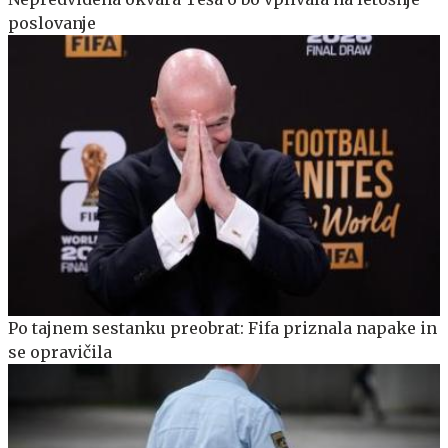
poslovanje
Po tajnem sestanku preobrat: Fifa priznala napake in
se opravičila