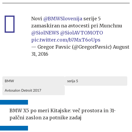
Novi
@BMWSlovenija
serije 5
zamaskiran na avtocesti pri Munchnu
@SiolNEWS
@SiolAVTOMOTO
pic.twitter.com/b7MxT6oUps
— Gregor Pavsic (@GregorPavsic)
August
31, 2016
BMW
serija 5
Avtosalon Detroit 2017
BMW X5 po meri Kitajske: več prostora in 31-
palčni zaslon za potnike zadaj