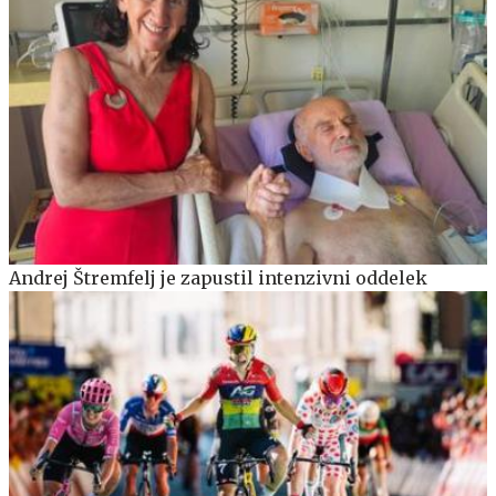
Andrej Štremfelj je zapustil intenzivni oddelek