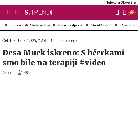
Telekom Slovenije
Trajnost
Vedeževanje
Hišni ljubljenčki
Ona-On.com
TV-spored
Četrtek, 13. 3. 2025, 7.25
1 leto, 4 mesece
Desa Muck iskreno: S hčerkami
smo bile na terapiji #video
Avtor:
I. J.
1,48