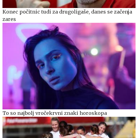
Konec počitnic tudi za drugoligaše, danes se začenja
zares
To so najbolj vročekrvni znaki horoskopa