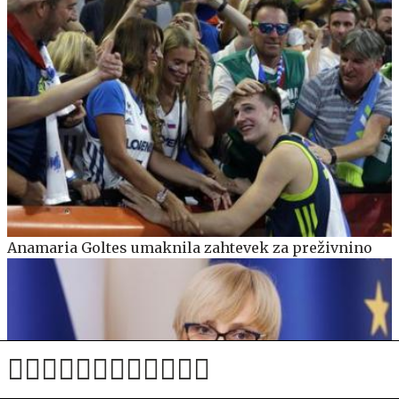
Anamaria Goltes umaknila zahtevek za preživnino