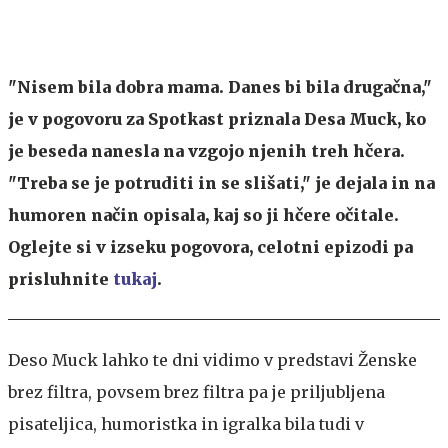
"Nisem bila dobra mama. Danes bi bila drugačna,"
je v pogovoru za Spotkast priznala Desa Muck, ko
je beseda nanesla na vzgojo njenih treh hčera.
"Treba se je potruditi in se slišati," je dejala in na
humoren način opisala, kaj so ji hčere očitale.
Oglejte si v izseku pogovora, celotni epizodi pa
prisluhnite
tukaj
.
Deso Muck lahko te dni vidimo v predstavi Ženske
brez filtra, povsem brez filtra pa je priljubljena
pisateljica, humoristka in igralka bila tudi v