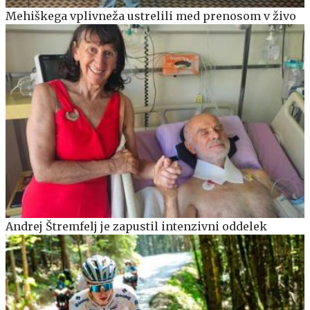
Mehiškega vplivneža ustrelili med prenosom v živo
Andrej Štremfelj je zapustil intenzivni oddelek