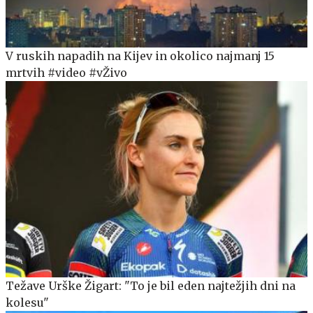
V ruskih napadih na Kijev in okolico najmanj 15
mrtvih #video #vŽivo
Težave Urške Žigart: "To je bil eden najtežjih dni na
kolesu"