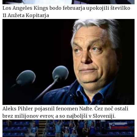
Los Angeles Kings bodo februarja upokojili številko
11 Anžeta Kopitarja
Aleks Pihler pojasnil fenomen Nafte. Čez noč ostali
brez milijonov evrov, a so najboljši v Sloveniji.