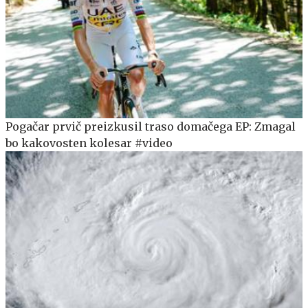
Pogačar prvič preizkusil traso domačega EP: Zmagal
bo kakovosten kolesar #video