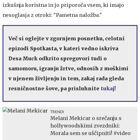
izkušnja koristna in jo priporoča vsem, ki imajo
nesoglasja z otroki: "Pametna naložba."
Več si oglejte v zgornjem posnetku, celotni
epizodi Spotkasta, v kateri vedno iskriva
Desa Muck odkrito spregovori tudi o
samomoru, igranju žrtve, odnosih z moškimi
v njenem življenju in tem, zakaj rada gleda
resničnostne šove, pa prisluhnite
tukaj
!
TRENDI
Melani Mekicar o srečanju s
hollywoodskimi zvezdniki:
Morala sem se uščipniti! #video