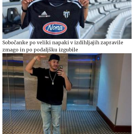
Sobočanke po veliki napaki v izdihljajih zapravile
zmago in po podaljšku izgubile