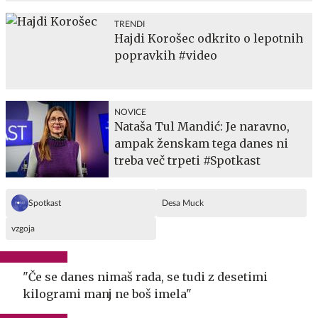
TRENDI
Hajdi Korošec odkrito o lepotnih
popravkih #video
NOVICE
Nataša Tul Mandić: Je naravno,
ampak ženskam tega danes ni
treba več trpeti #Spotkast
Spotkast
Desa Muck
vzgoja
"Če se danes nimaš rada, se tudi z desetimi
kilogrami manj ne boš imela"