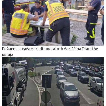
Požarna straža zaradi podtalnih žarišč na Planji še
ostaja