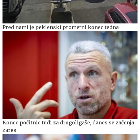
Pred nami je peklenski prometni konec tedna
Konec počitnic tudi za drugoligaše, danes se začenja
zares