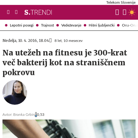
Telekom Slovenije
Lepotni posegi
Trajnost
Vedeževanje
Hišni ljubljenčki
Ona-On.
Nedelja, 10. 4. 2016, 18.04
8 let, 10 mesecev
Na utežeh na fitnesu je 300-krat
več bakterij kot na straniščnem
pokrovu
Avtor:
Branka Grbin
0,53