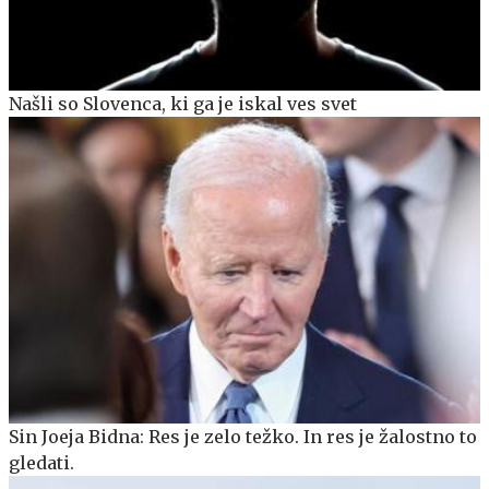
Našli so Slovenca, ki ga je iskal ves svet
Sin Joeja Bidna: Res je zelo težko. In res je žalostno to
gledati.