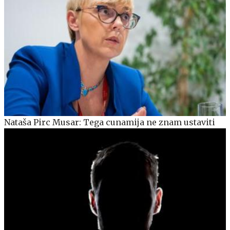
Nataša Pirc Musar: Tega cunamija ne znam ustaviti