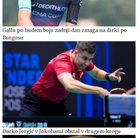
Gallu po hudem boju zadnji dan zmaga na dirki po
Burgosu
Darko Jorgić v Jokohami obstal v drugem krogu