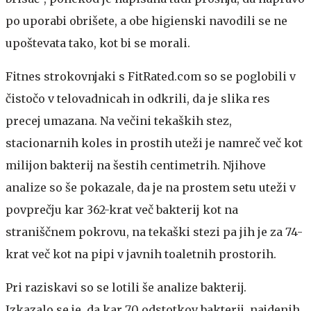
po uporabi obrišete, a obe higienski navodili se ne
upoštevata tako, kot bi se morali.
Fitnes strokovnjaki s FitRated.com so se poglobili v
čistočo v telovadnicah in odkrili, da je slika res
precej umazana. Na večini tekaških stez,
stacionarnih koles in prostih uteži je namreč več kot
milijon bakterij na šestih centimetrih. Njihove
analize so še pokazale, da je na prostem setu uteži v
povprečju kar 362-krat več bakterij kot na
straniščnem pokrovu, na tekaški stezi pa jih je za 74-
krat več kot na pipi v javnih toaletnih prostorih.
Pri raziskavi so se lotili še analize bakterij.
Izkazalo se je, da kar 70 odstotkov bakterij, najdenih