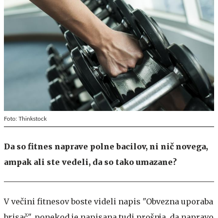
Foto: Thinkstock
Da so fitnes naprave polne bacilov, ni nič novega,
ampak ali ste vedeli, da so tako umazane?
V večini fitnesov boste videli napis "Obvezna uporaba
brisač", ponekod je napisana tudi prošnja, da napravo