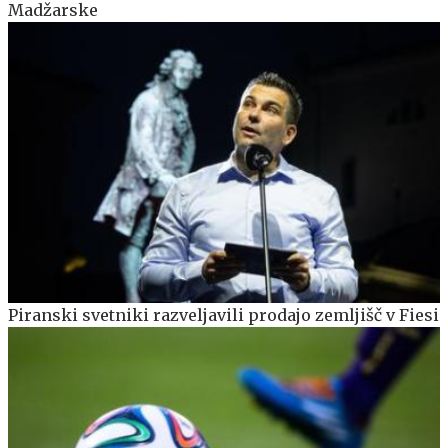
Madžarske
Piranski svetniki razveljavili prodajo zemljišč v Fiesi