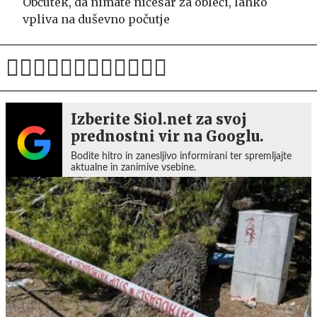
Občutek, da nimate ničesar za obleči, lahko
vpliva na duševno počutje
Izberite Siol.net za svoj
prednostni vir na Googlu.
Bodite hitro in zanesljivo informirani ter spremljajte
aktualne in zanimive vsebine.