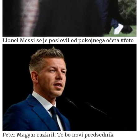
Lionel Messi se je poslovil od pokojnega očeta #foto
Peter Magyar razkril: To bo novi predsednik