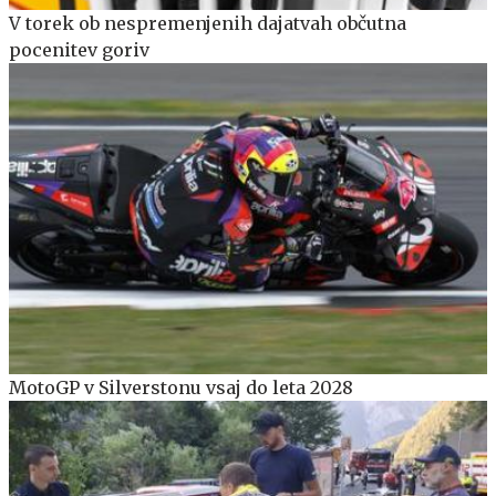
V torek ob nespremenjenih dajatvah občutna
pocenitev goriv
MotoGP v Silverstonu vsaj do leta 2028