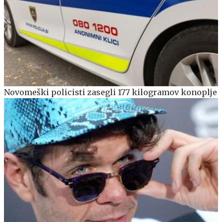
Novomeški policisti zasegli 177 kilogramov konoplje