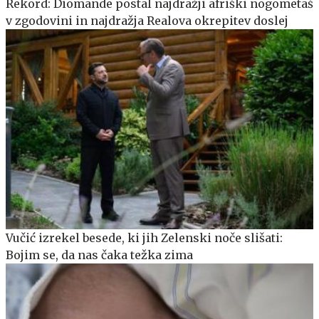
Rekord: Diomande postal najdražji afriški nogometaš
v zgodovini in najdražja Realova okrepitev doslej
Vučić izrekel besede, ki jih Zelenski noče slišati:
Bojim se, da nas čaka težka zima