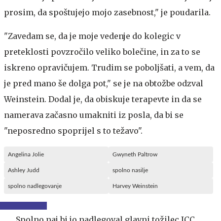
prosim, da spoštujejo mojo zasebnost," je poudarila.
"Zavedam se, da je moje vedenje do kolegic v
preteklosti povzročilo veliko bolečine, in za to se
iskreno opravičujem. Trudim se poboljšati, a vem, da
je pred mano še dolga pot," se je na obtožbe odzval
Weinstein. Dodal je, da obiskuje terapevte in da se
namerava začasno umakniti iz posla, da bi se
"neposredno spoprijel s to težavo".
Angelina Jolie
Gwyneth Paltrow
Ashley Judd
spolno nasilje
spolno nadlegovanje
Harvey Weinstein
Spolno naj bi jo nadlegoval glavni tožilec ICC.