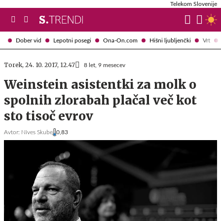
Telekom Slovenije
Dober vid
Lepotni posegi
Ona-On.com
Hišni ljubljenčki
Vrt
Torek, 24. 10. 2017, 12.47
8 let, 9 mesecev
Weinstein asistentki za molk o
spolnih zlorabah plačal več kot
sto tisoč evrov
Avtor:
Nives Skube
0,83