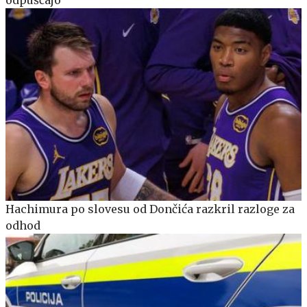
odpuščajo
Hachimura po slovesu od Dončića razkril razloge za
odhod