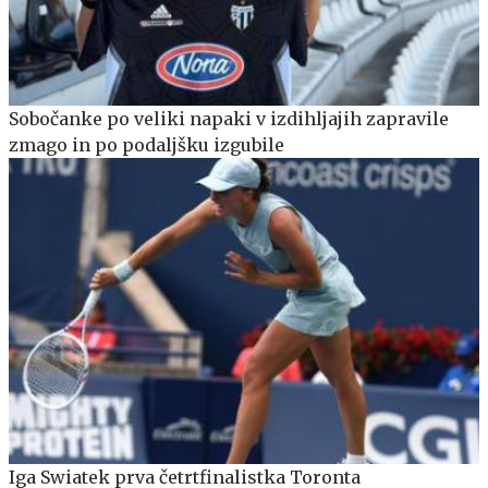
Sobočanke po veliki napaki v izdihljajih zapravile
zmago in po podaljšku izgubile
Iga Swiatek prva četrtfinalistka Toronta