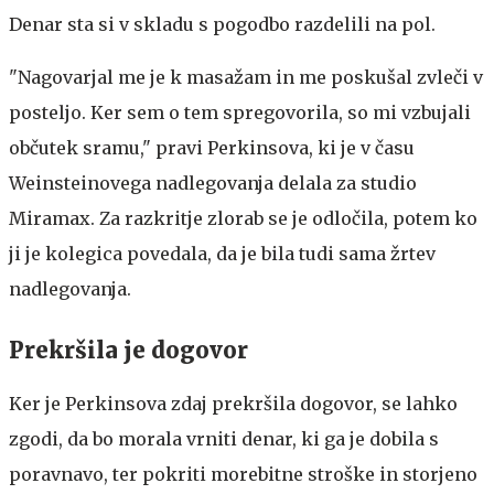
Denar sta si v skladu s pogodbo razdelili na pol.
"Nagovarjal me je k masažam in me poskušal zvleči v
posteljo. Ker sem o tem spregovorila, so mi vzbujali
občutek sramu," pravi Perkinsova, ki je v času
Weinsteinovega nadlegovanja delala za studio
Miramax. Za razkritje zlorab se je odločila, potem ko
ji je kolegica povedala, da je bila tudi sama žrtev
nadlegovanja.
Prekršila je dogovor
Ker je Perkinsova zdaj prekršila dogovor, se lahko
zgodi, da bo morala vrniti denar, ki ga je dobila s
poravnavo, ter pokriti morebitne stroške in storjeno