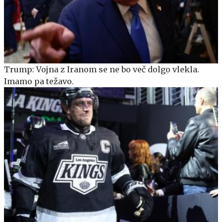
Trump: Vojna z Iranom se ne bo več dolgo vlekla.
Imamo pa težavo.