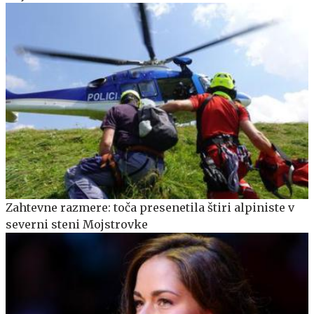
Zahtevne razmere: toča presenetila štiri alpiniste v
severni steni Mojstrovke