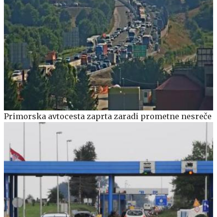
Primorska avtocesta zaprta zaradi prometne nesreče