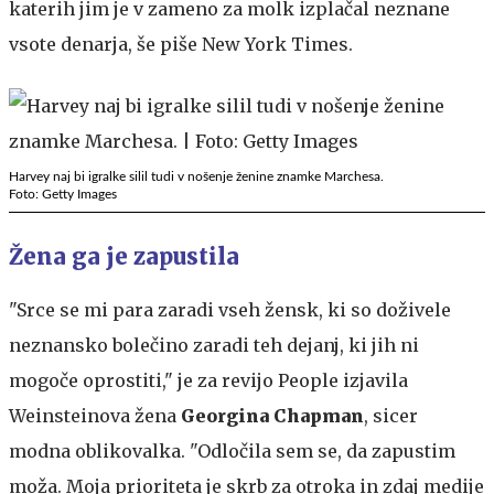
katerih jim je v zameno za molk izplačal neznane
vsote denarja, še piše New York Times.
Harvey naj bi igralke silil tudi v nošenje ženine znamke Marchesa.
Foto: Getty Images
Žena ga je zapustila
"Srce se mi para zaradi vseh žensk, ki so doživele
neznansko bolečino zaradi teh dejanj, ki jih ni
mogoče oprostiti," je za revijo People izjavila
Weinsteinova žena
Georgina Chapman
, sicer
modna oblikovalka. "Odločila sem se, da zapustim
moža. Moja prioriteta je skrb za otroka in zdaj medije