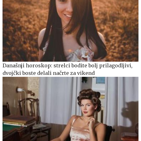
Današnji horoskop: strelci bodite bolj prilagodljivi,
dvojčki boste delali načrte za vikend