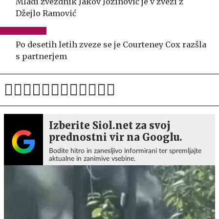
Mladi zvezdnik Jakov Jozinović je v zvezi z
Džejlo Ramović
Po desetih letih zveze se je Courteney Cox razšla
s partnerjem
Izberite Siol.net za svoj
prednostni vir na Googlu.
Bodite hitro in zanesljivo informirani ter spremljajte
aktualne in zanimive vsebine.