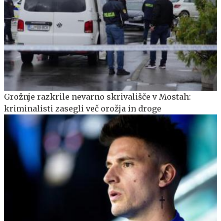
Grožnje razkrile nevarno skrivališče v Mostah:
kriminalisti zasegli več orožja in droge