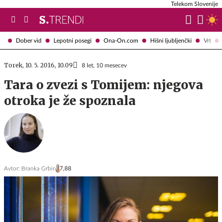
Telekom Slovenije
Dober vid
Lepotni posegi
Ona-On.com
Hišni ljubljenčki
Vrt
Torek, 10. 5. 2016, 10.09
8 let, 10 mesecev
Tara o zvezi s Tomijem: njegova
otroka je že spoznala
Avtor:
Branka Grbin
7,88