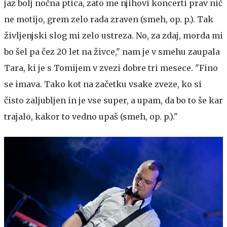
jaz bolj nočna ptica, zato me njihovi koncerti prav nič
ne motijo, grem zelo rada zraven (smeh, op. p.). Tak
življenjski slog mi zelo ustreza. No, za zdaj, morda mi
bo šel pa čez 20 let na živce," nam je v smehu zaupala
Tara, ki je s Tomijem v zvezi dobre tri mesece. "Fino
se imava. Tako kot na začetku vsake zveze, ko si
čisto zaljubljen in je vse super, a upam, da bo to še kar
trajalo, kakor to vedno upaš (smeh, op. p.)."