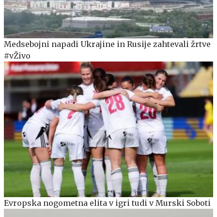
Medsebojni napadi Ukrajine in Rusije zahtevali žrtve
#vŽivo
Evropska nogometna elita v igri tudi v Murski Soboti