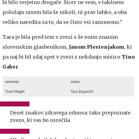
bi bilo verjetno drugače. Sicer ne vem, v takšnem
položaju nisem bila še nikoli, ni prav lahko, a oba
veliko naredita za to, da se čisto vsi razumemo."
Tara je bila pred tem v zvezi s še enim znanim
slovenskim glasbenikom,
Janom Plestenjakom
, ki
pa naj bi bil zdaj spet v zvezi z nekdanjo misico
Tino
Gaber
.
razmerje
zveza
Tomi Meglič
Tara Zupančič
Deset znakov zdravega odnosa: tako prepoznate
zvezo, ki vas bo osrečila