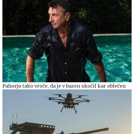
Pahorju tako vroče, da je v bazen skočil kar oblečen