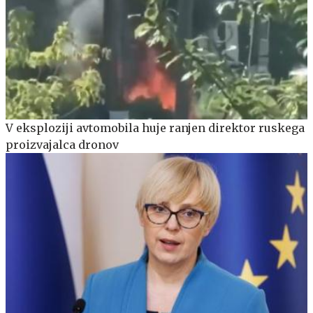
V eksploziji avtomobila huje ranjen direktor ruskega
proizvajalca dronov