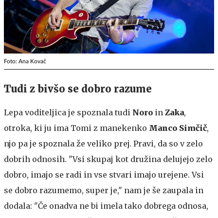
Foto: Ana Kovač
Tudi z bivšo se dobro razume
Lepa voditeljica je spoznala tudi
Noro
in
Zaka
,
otroka, ki ju ima Tomi z manekenko
Manco Simčič
,
njo pa je spoznala že veliko prej. Pravi, da so v zelo
dobrih odnosih. "Vsi skupaj kot družina delujejo zelo
dobro, imajo se radi in vse stvari imajo urejene. Vsi
se dobro razumemo, super je," nam je še zaupala in
dodala: "Če onadva ne bi imela tako dobrega odnosa,