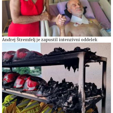
Andrej Štremfelj je zapustil intenzivni oddelek