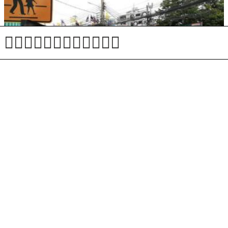
V streljanju v šoli na Tajskem več mrtvih in ranjenih