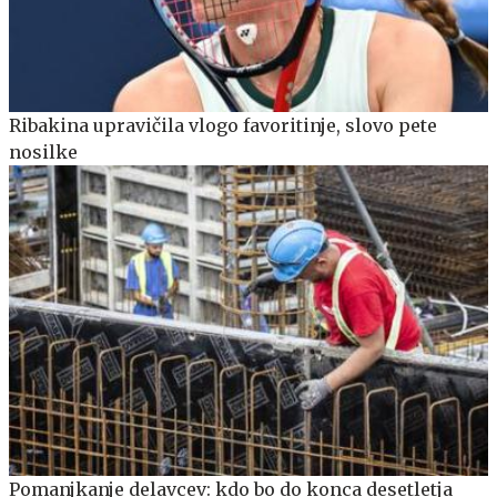
Ribakina upravičila vlogo favoritinje, slovo pete
nosilke
Pomanjkanje delavcev: kdo bo do konca desetletja