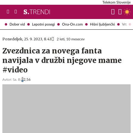
Telekom Slovenije
Dober vid
Lepotni posegi
Ona-On.com
Hišni ljubljenčki
Vrt
Ponedeljek, 25. 9. 2023, 8.43
2 leti, 10 mesecev
Zvezdnica za novega fanta
navijala v družbi njegove mame
#video
Avtor:
Sa. B.
2,56