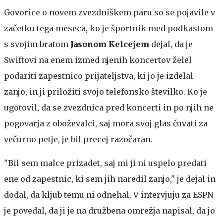
Govorice o novem zvezdniškem paru so se pojavile v
začetku tega meseca, ko je športnik med podkastom
s svojim bratom
Jasonom Kelcejem
dejal, da je
Swiftovi na enem izmed njenih koncertov želel
podariti zapestnico prijateljstva, ki jo je izdelal
zanjo, in ji priložiti svojo telefonsko številko. Ko je
ugotovil, da se zvezdnica pred koncerti in po njih ne
pogovarja z oboževalci, saj mora svoj glas čuvati za
večurno petje, je bil precej razočaran.
"Bil sem malce prizadet, saj mi ji ni uspelo predati
ene od zapestnic, ki sem jih naredil zanjo," je dejal in
dodal, da kljub temu ni odnehal. V intervjuju za ESPN
je povedal, da ji je na družbena omrežja napisal, da jo