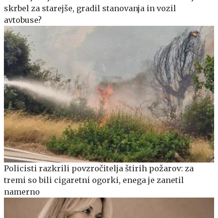
skrbel za starejše, gradil stanovanja in vozil
avtobuse?
Policisti razkrili povzročitelja štirih požarov: za
tremi so bili cigaretni ogorki, enega je zanetil
namerno