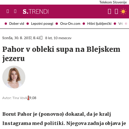
Telekom Slovenije
Dober vid
Lepotni posegi
Ona-On.com
Hišni ljubljenčki
Vrt
Sreda, 30. 8. 2017, 8.41
8 let, 10 mesecev
Pahor v obleki supa na Blejskem
jezeru
Avtor:
Tina Vovk
9,08
Borut Pahor je (ponovno) dokazal, da je kralj
Instagrama med politiki. Njegova zadnja objava je