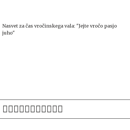
Nasvet za čas vročinskega vala: "Jejte vročo pasjo
juho"
V OTP banki opozarjajo na primere zlorab plačilnih
kartic na bankomatih