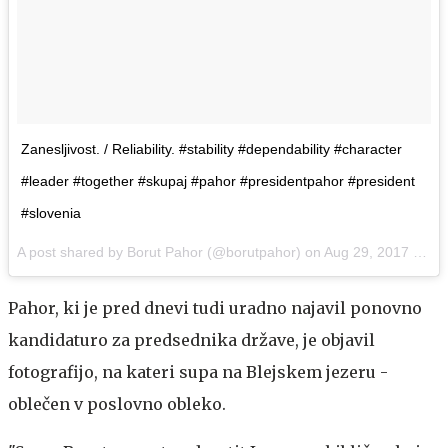
Zanesljivost. / Reliability. #stability #dependability #character
#leader #together #skupaj #pahor #presidentpahor #president
#slovenia
A post shared by Borut Pahor (@borutpahor) on
Aug 29, 2017 at 8:01am PDT
Pahor, ki je pred dnevi tudi uradno najavil ponovno
kandidaturo za predsednika države, je objavil
fotografijo, na kateri supa na Blejskem jezeru -
oblečen v poslovno obleko.