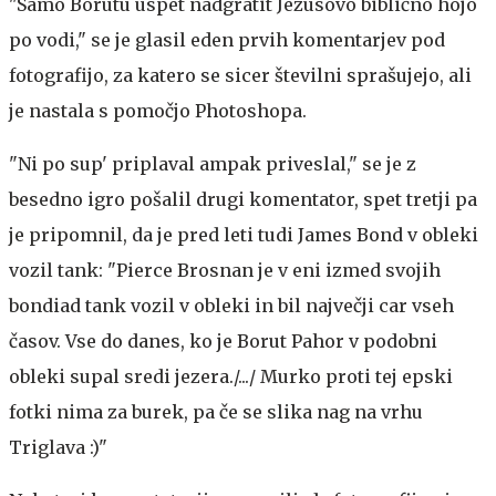
"Samo Borutu uspet nadgratit Jezusovo biblično hojo
po vodi," se je glasil eden prvih komentarjev pod
fotografijo, za katero se sicer številni sprašujejo, ali
je nastala s pomočjo Photoshopa.
"Ni po sup' priplaval ampak priveslal," se je z
besedno igro pošalil drugi komentator, spet tretji pa
je pripomnil, da je pred leti tudi James Bond v obleki
vozil tank: "Pierce Brosnan je v eni izmed svojih
bondiad tank vozil v obleki in bil največji car vseh
časov. Vse do danes, ko je Borut Pahor v podobni
obleki supal sredi jezera./.../ Murko proti tej epski
fotki nima za burek, pa če se slika nag na vrhu
Triglava :)"