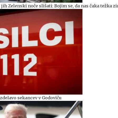
i jih Zelenski noče slišati: Bojim se, da nas čaka težka z
 izdelavo sekancev v Godoviču