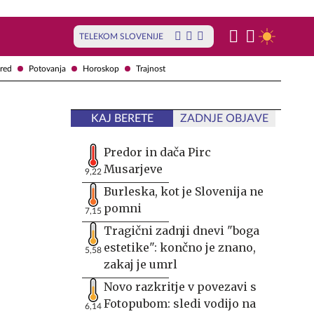
TELEKOM SLOVENIJE
red
Potovanja
Horoskop
Trajnost
KAJ BERETE
ZADNJE OBJAVE
Predor in dača Pirc
Musarjeve
9,22
Burleska, kot je Slovenija ne
pomni
7,15
Tragični zadnji dnevi "boga
estetike": končno je znano,
5,58
zakaj je umrl
Novo razkritje v povezavi s
Fotopubom: sledi vodijo na
6,14