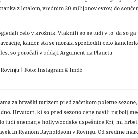
tanka z letalom, vrednim 20 milijonov evrov, do sončen
gledali celo v krožnik. Vtaknili so se tudi v to, da so ga 
stavracije, kamor sta se morala sprehoditi celo kancler
les, so poročali v oddaji Argument na Planetu.
klama za hrvaški turizem pred začetkom poletne sezone, k
dno. Hrvatom, ki so pred sezono cene navili najbolj me
alo tudi snemanje hollywoodske uspešnice Krij mi hrbe
ayek in Ryanom Raynoldsom v Rovinju. Od sredine marca