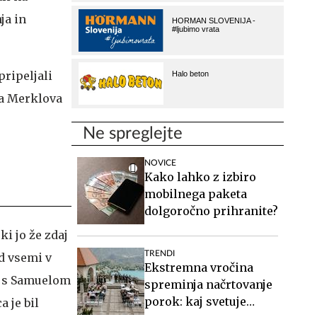
ja in
pripeljali
ka Merklova
Ne spreglejte
NOVICE
Kako lahko z izbiro
mobilnega paketa
dolgoročno prihranite?
i jo že zdaj
TRENDI
d vsemi v
Ekstremna vročina
t s Samuelom
spreminja načrtovanje
porok: kaj svetuje
 je bil