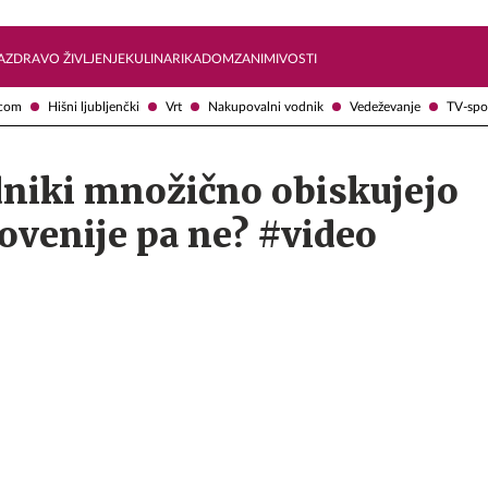
Želite prejemati e-novice?
Uživajmo pametno
A
ZDRAVO ŽIVLJENJE
KULINARIKA
DOM
ZANIMIVOSTI
com
Hišni ljubljenčki
Vrt
Nakupovalni vodnik
Vedeževanje
TV-spo
dniki množično obiskujejo
ovenije pa ne? #video