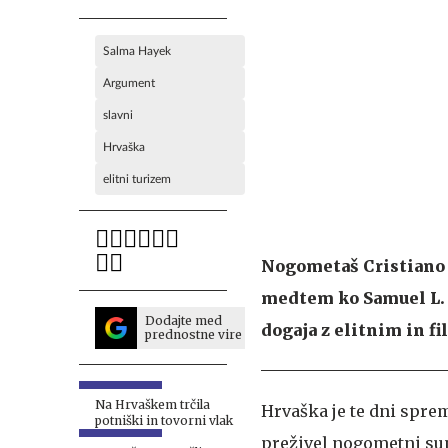
Salma Hayek
Argument
slavni
Hrvaška
elitni turizem
Nogometaš Cristiano 
medtem ko Samuel L. 
Dodajte med
dogaja z elitnim in f
prednostne vire
Na Hrvaškem trčila
Hrvaška je te dni spre
potniški in tovorni vlak
preživel nogometni sup