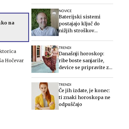
organizatorka
NOVICE
Baterijski sistemi
hko na
postajajo ključ do
nižjih stroškov
elektrike v podjetjih
TRENDI
ktorica
Današnji horoskop:
aša Hočevar
ribe boste sanjarile,
device se pripravite za
teden, ki prihaja
TRENDI
Če jih izdate, je konec:
ti znaki horoskopa ne
odpuščajo