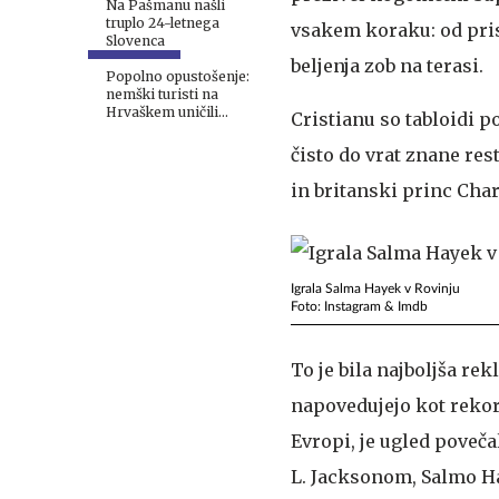
Na Pašmanu našli
truplo 24-letnega
vsakem koraku: od pris
Slovenca
beljenja zob na terasi.
Popolno opustošenje:
nemški turisti na
Hrvaškem uničili
Cristianu so tabloidi po
apartma #video
čisto do vrat znane re
in britanski princ Char
Igrala Salma Hayek v Rovinju
Foto: Instagram & Imdb
To je bila najboljša re
napovedujejo kot rekor
Evropi, je ugled poveč
L. Jacksonom, Salmo H