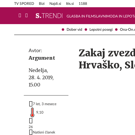
Info in obvestila
Tehnik
TV SPORED
Bizi
Najdi.si
Itis.si
1188
GLASBA IN FILM
SLAVNI
MODA IN LEPOT
Dober vid
Lepotni posegi
Ona-On.
Zakaj zvez
Avtor:
Argument
Hrvaško, Sl
Nedelja,
28. 4. 2019,
15.00
7 let, 3 mesece
9,10
26
Natisni članek