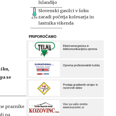
Islandijo
Slovenski gasilci v šoku
zaradi početja kolesarja in
4,99
lastnika vikenda
iku,
pa se
čne praznike
li na