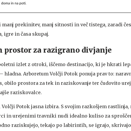
, doma in na poti.
anj prekinitev, manj sitnosti in več tistega, zaradi če
, igre in časa skupaj.
n prostor za razigrano divjanje
etni izlet z otroki, iščemo destinacijo, ki je hkrati lep
 hladna. Arboretum Volčji Potok ponuja prav to: narav
, obilo prostora za tek in raziskovanje ter čudovito urej
ajše raziskovalce.
l Volčji Potok jasna izbira. S svojim razkošjem rastlinja
rci in urejenimi travniki nudi idealno kuliso za sprošč
dno raziskujejo, tekajo po labirintih, se igrajo, skrivaj