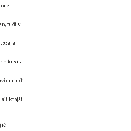
once
n, tudi v
tora, a
 do kosila
avimo tudi
ali krajši