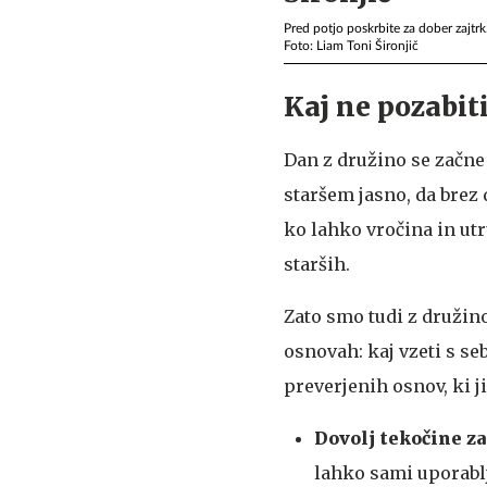
Pred potjo poskrbite za dober zajtrk
Foto: Liam Toni Šironjič
Kaj ne pozabiti
Dan z družino se začne 
staršem jasno, da brez 
ko lahko vročina in utr
starših.
Zato smo tudi z družin
osnovah: kaj vzeti s se
preverjenih osnov, ki ji
Dovolj tekočine z
lahko sami uporablj