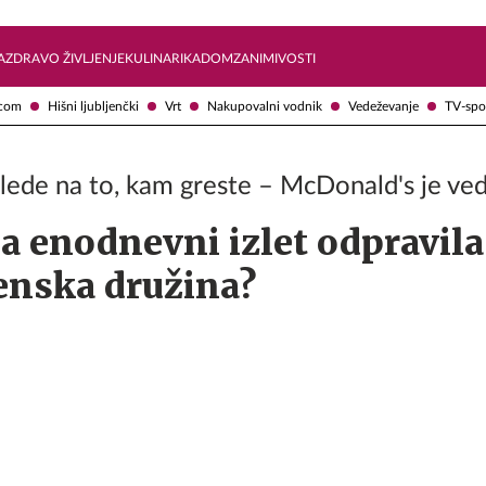
Želite prejemati e-novice?
Uživajmo pametno
A
ZDRAVO ŽIVLJENJE
KULINARIKA
DOM
ZANIMIVOSTI
com
Hišni ljubljenčki
Vrt
Nakupovalni vodnik
Vedeževanje
TV-spo
 glede na to, kam greste – McDonald's je ve
a enodnevni izlet odpravila
enska družina?