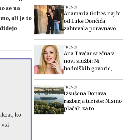
so se na
TRENDI
Anamaria Goltes naj bi
o, ali je to
od Luke Dončića
odidejo
zahtevala poravnavo v
višini slabih 44
milijonov evrov
TRENDI
Ana Tavčar srečna v
novi službi: Ni
hodniških govoric,
kavic, šušljanja, igric
in politike
TRENDI
Izsušena Donava
razburja turiste: Nismo
plačali za to
akrat, ko
 vsi