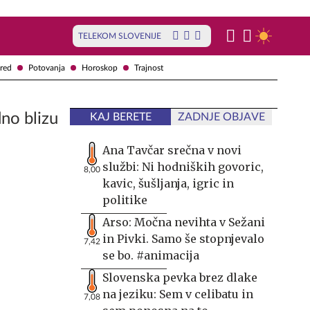
TELEKOM SLOVENIJE
red
Potovanja
Horoskop
Trajnost
dno blizu
KAJ BERETE
ZADNJE OBJAVE
Ana Tavčar srečna v novi
službi: Ni hodniških govoric,
8,00
kavic, šušljanja, igric in
politike
Arso: Močna nevihta v Sežani
in Pivki. Samo še stopnjevalo
7,42
se bo. #animacija
Slovenska pevka brez dlake
na jeziku: Sem v celibatu in
7,08