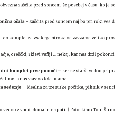
 obvezna zaščita pred soncem, še posebej v času, ko je s
ončna očala
– zaščita pred soncem naj bo pri roki ves da
– en komplet za vsakega otroka ne zavzame veliko pros
sadje, oreščki, riževi vaflji … nekaj, kar nas drži pokonci
 mini komplet prve pomoči
– ker se starši vedno pripr
e želimo, a nas vseeno kdaj ujame.
za sedenje
– idealna za trenutke počitka, piknik v senci 