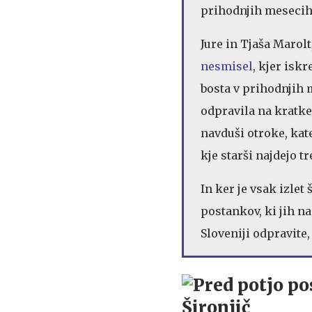
prihodnjih mesecih 
Jure in Tjaša Marolt
nesmisel
, kjer isk
bosta v prihodnjih 
odpravila na kratke 
navduši otroke, kat
kje starši najdejo t
In ker je vsak izle
postankov, ki jih n
Sloveniji odpravite,