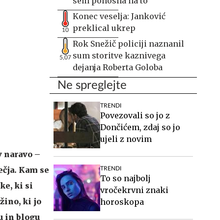
sem ponosna na to
Konec veselja: Janković
preklical ukrep
10
Rok Snežič policiji naznanil
sum storitve kaznivega
5,07
dejanja Roberta Goloba
Ne spreglejte
TRENDI
Povezovali so jo z
Dončićem, zdaj so jo
ujeli z novim
v naravo –
ečja. Kam se
TRENDI
To so najbolj
e, ki si
vročekrvni znaki
žino, ki jo
horoskopa
u in blogu