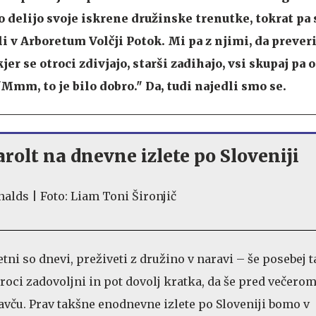
 delijo svoje iskrene družinske trenutke, tokrat pa 
 v Arboretum Volčji Potok. Mi pa z njimi, da preverim
kjer se otroci zdivjajo, starši zadihajo, vsi skupaj pa 
"
Mmm, to je bilo dobro.
"
Da, tudi najedli smo se.
rolt na dnevne izlete po Sloveniji
tni so dnevi, preživeti z družino v naravi – še posebej t
troci zadovoljni in pot dovolj kratka, da še pred večerom
vču. Prav takšne enodnevne izlete po Sloveniji bomo v