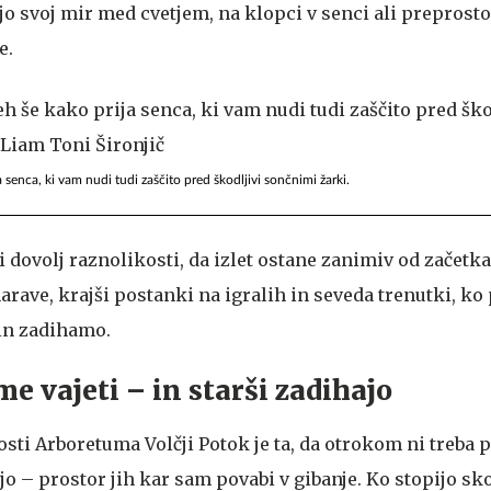
ejo svoj mir med cvetjem, na klopci v senci ali preprosto
e.
 senca, ki vam nudi tudi zaščito pred škodljivi sončnimi žarki.
i dovolj raznolikosti, da izlet ostane zanimiv od začetk
rave, krajši postanki na igralih in seveda trenutki, ko
in zadihamo.
e vajeti – in starši zadihajo
sti Arboretuma Volčji Potok je ta, da otrokom ni treba 
ejo – prostor jih kar sam povabi v gibanje. Ko stopijo sk