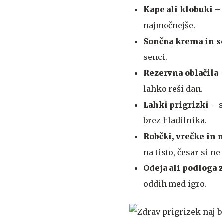
Kape ali klobuki
–
najmočnejše.
Sončna krema in s
senci.
Rezervna oblačila
lahko reši dan.
Lahki prigrizki
– 
brez hladilnika.
Robčki, vrečke in
na tisto, česar si n
Odeja ali podloga 
oddih med igro.