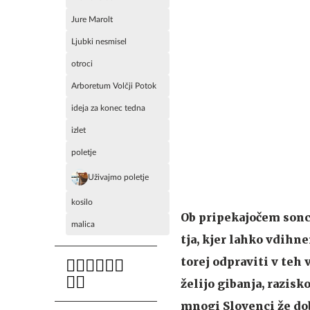
Jure Marolt
Ljubki nesmisel
otroci
Arboretum Volčji Potok
ideja za konec tedna
izlet
poletje
Uživajmo poletje
kosilo
Ob pripekajočem soncu
malica
tja, kjer lahko vdihn
torej odpraviti v teh 
želijo gibanja, razisk
mnogi Slovenci že dob