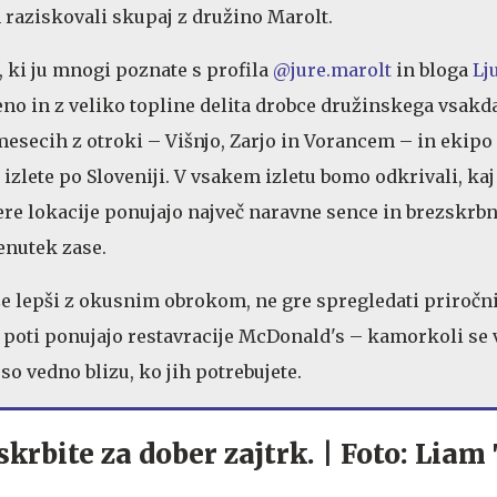
raziskovali skupaj z družino Marolt.
, ki ju mnogi poznate s profila
@jure.marolt
in bloga
Lj
reno in z veliko topline delita drobce družinskega vsakd
mesecih z otroki – Višnjo, Zarjo in Vorancem – in ekipo 
izlete po Sloveniji. V vsakem izletu bomo odkrivali, kaj
ere lokacije ponujajo največ naravne sence in brezskrbn
renutek zase.
t še lepši z okusnim obrokom, ne gre spregledati priročn
a poti ponujajo restavracije McDonald's – kamorkoli se 
 so vedno blizu, ko jih potrebujete.