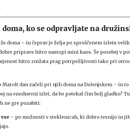
.
 doma, ko se odpravljate na družinsk
že doma – in čeprav je želja po sproščenem izletu velik
dobre priprave hitro nastopi mini kaos. Še posebej v po
ujenost hitro znižata prag potrpežljivosti tako pri otroc
o Marolt dan začeli pri njih doma na Dolenjskem – in to
boj na enodnevni izlet, da bo potekal čim bolj gladko? Tu
h ne gre pozabiti:
a vse
– po možnosti v steklenicah, ki dobro tesnijo in jih
ajo.