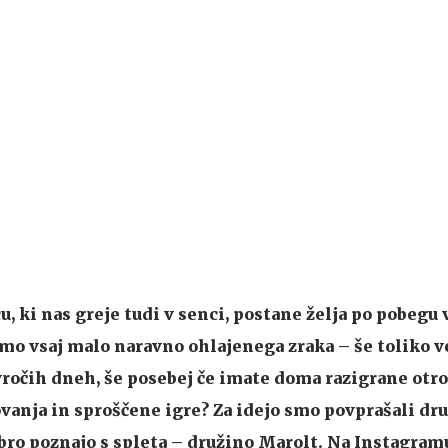
, ki nas greje tudi v senci, postane želja po pobegu 
emo vsaj malo naravno ohlajenega zraka – še toliko v
vročih dneh, še posebej če imate doma razigrane otrok
ovanja in sproščene igre? Za idejo smo povprašali dru
ro poznajo s spleta – družino Marolt. Na Instagram