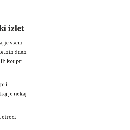
i izlet
a, je vsem
letnih dneh,
ih kot pri
 pri
kaj je nekaj
 otroci