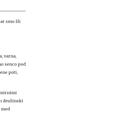
sar smo šli
a, varna,
no senco pod
ene poti,
, mirnimi
en družinski
o med