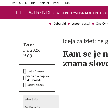
Info in obvestila
Tehnik
TV SPORED
Bizi
Najdi.si
Itis.si
1188
GLASBA IN FILM
SLAVNI
MODA IN LEPOT
Dober vid
Lepotni posegi
Ona-On.
Ideja za izlet: ne
Torek,
1. 7. 2025,
Kam se je n
15.09
znana slov
1 leto, 1 mesec
Vsebino omogoča
McDonald's
Natisni članek
advertorial
McDonalds