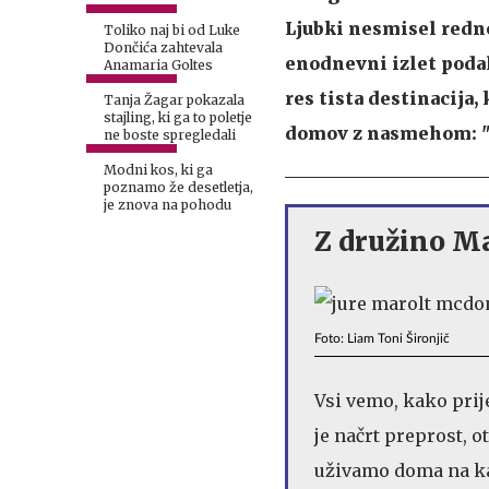
Ljubki nesmisel redno
Toliko naj bi od Luke
Dončića zahtevala
enodnevni izlet podali
Anamaria Goltes
res tista destinacija, 
Tanja Žagar pokazala
stajling, ki ga to poletje
domov z nasmehom:
ne boste spregledali
Modni kos, ki ga
poznamo že desetletja,
je znova na pohodu
Z družino Ma
Foto: Liam Toni Šironjič
Vsi vemo, kako prije
je načrt preprost, o
uživamo doma na ka