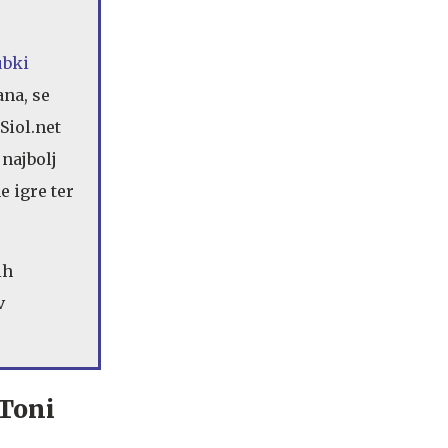
ubki
ana, se
Siol.net
 najbolj
e igre ter
ih
v