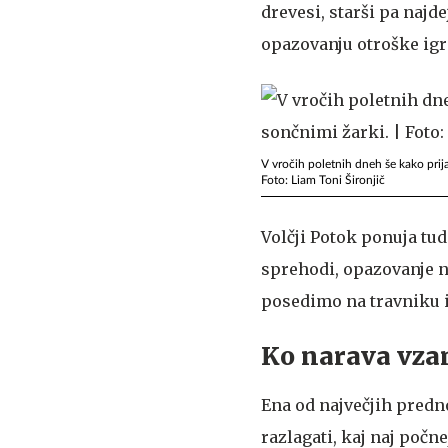
drevesi, starši pa najd
opazovanju otroške igr
V vročih poletnih dneh še kako prija
Foto: Liam Toni Šironjič
Volčji Potok ponuja tud
sprehodi, opazovanje na
posedimo na travniku 
Ko narava vzam
Ena od največjih predno
razlagati, kaj naj počn