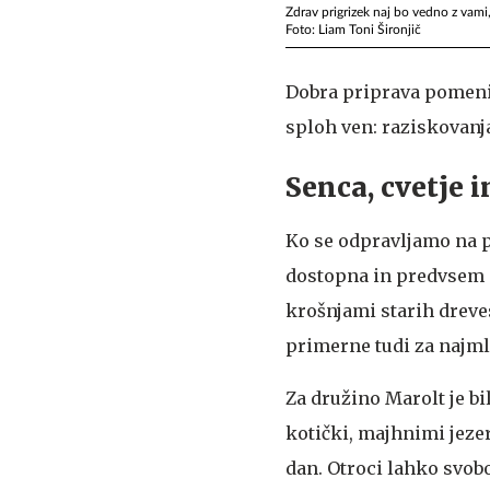
Zdrav prigrizek naj bo vedno z vami
Foto: Liam Toni Šironjič
Dobra priprava pomeni m
sploh ven: raziskovanja
Senca, cvetje i
Ko se odpravljamo na pol
dostopna in predvsem –
krošnjami starih dreves
primerne tudi za najml
Za družino Marolt je bi
kotički, majhnimi jeze
dan. Otroci lahko svobo