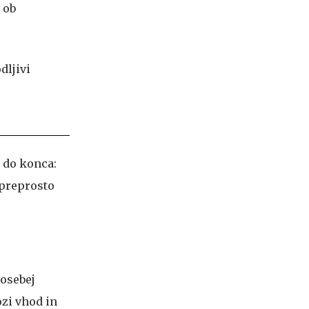
 ob
a do konca:
 preprosto
posebej
ozi vhod in