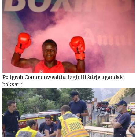
Po igrah Commonwealtha izginili štirje ugandski
boksarji