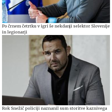
Po črnem četrtku v igri še nekdanji selektor Slovenije
in legionarji
Rok Snežič policiji naznanil sum storitve kaznivega