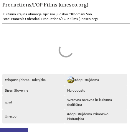
Kulturna krajina območja, kjer živi ljudstvo ‡Khomani San
Foto: Francois Odendaal Productions/FOP Films (unesco.org)
#dopustujdoma Dolenjska
#dopustujdoma
Biseri Slovenije
Na dopustu
svetovna naravna in kulturna
gozd
dediščina
#dopustujdoma Primorsko-
Unesco
Notranjska