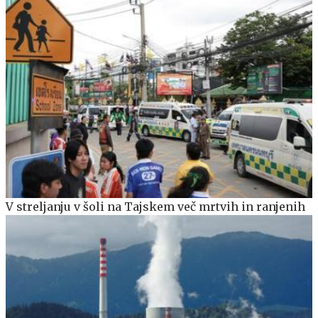
V streljanju v šoli na Tajskem več mrtvih in ranjenih