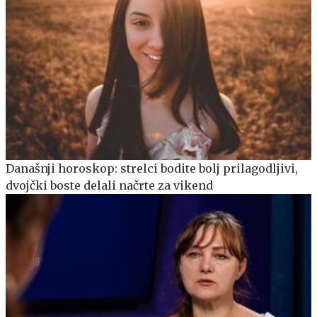
Današnji horoskop: strelci bodite bolj prilagodljivi,
dvojčki boste delali načrte za vikend