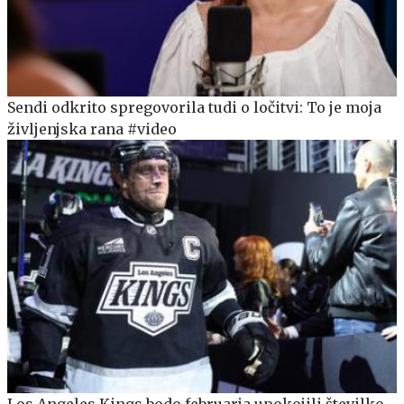
Sendi odkrito spregovorila tudi o ločitvi: To je moja
življenjska rana #video
Los Angeles Kings bodo februarja upokojili številko