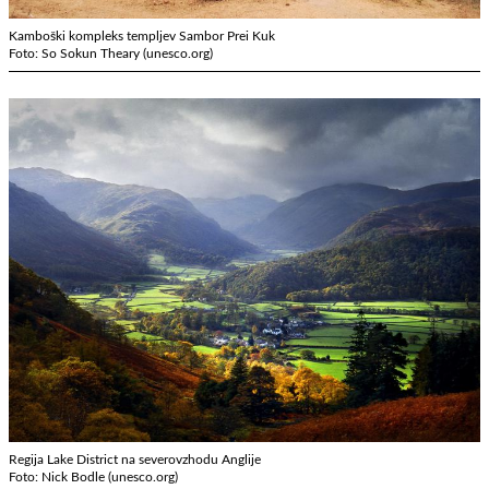
Kamboški kompleks templjev Sambor Prei Kuk
Foto: So Sokun Theary (unesco.org)
Regija Lake District na severovzhodu Anglije
Foto: Nick Bodle (unesco.org)