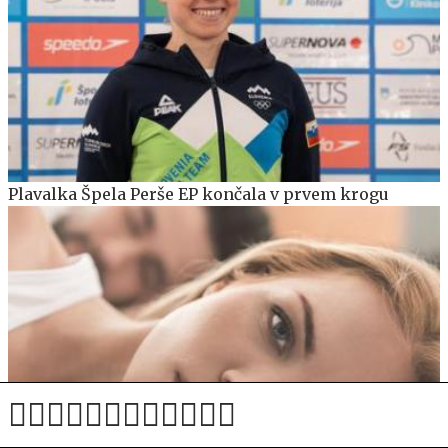
Plavalka Špela Perše EP končala v prvem krogu