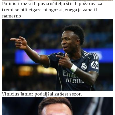
Policisti razkrili povzročitelja štirih požarov: za
tremi so bili cigaretni ogorki, enega je zanetil
namerno
Vinicius Junior podaljšal za šest sezon