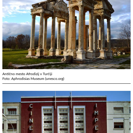
Antično mesto Afrodizij v Turčiji
Foto: Aphrodisias Museum (unesco.org)