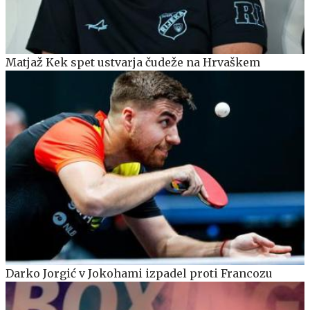
Matjaž Kek spet ustvarja čudeže na Hrvaškem
Darko Jorgić v Jokohami izpadel proti Francozu