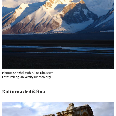
Planota Qinghai Hoh Xil na Kitajskem
Foto: Peking University (unesco.org)
Kulturna dediščina