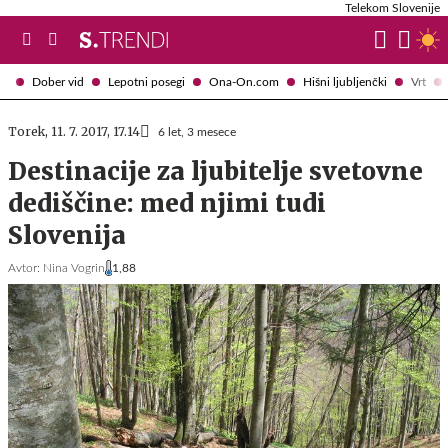
Telekom Slovenije
Dober vid
Lepotni posegi
Ona-On.com
Hišni ljubljenčki
Vrt
Torek, 11. 7. 2017, 17.14
6 let, 3 mesece
Destinacije za ljubitelje svetovne
dediščine: med njimi tudi
Slovenija
Avtor:
Nina Vogrin
1,88