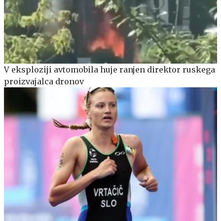
V eksploziji avtomobila huje ranjen direktor ruskega
proizvajalca dronov