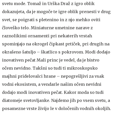
svetu mode. Tomaž in Urška Draž z igro oblik
dokazujeta, da je mogoče te igre oblik prenesti v drug
svet, se poigrati s pletenino in z njo mehko oviti
človeško telo. Miniaturne umetnine narave z
raznolikimi ornamenti pri nekaterih vrstah
spominjajo na okrogel čipkast prtiček, pri drugih na
okrašeno šatuljo – škatlico s pokrovom.
Modi dodajo
inovativen pečat
Mali princ je vedel, da je bistvo
očem nevidno. Takšni so tudi ti mikroskopsko
majhni pridelovalci hrane – nepogrešljivi za vsak
vodni ekosistem, a vendarle našim očem nevidni
dodajo modi inovativen pečat. Kakor moda so tudi
diatomeje svetovljanke. Najdemo jih po vsem svetu, a
posamezne vrste živijo le v določenih vodnih okoljih.