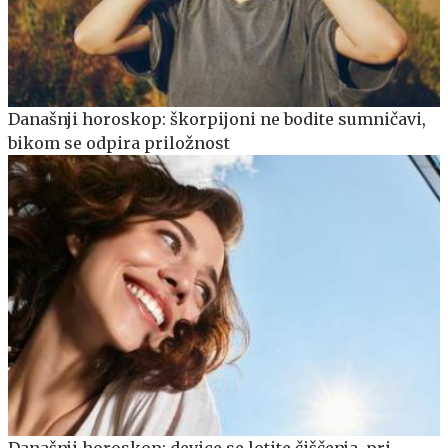
Današnji horoskop: škorpijoni ne bodite sumničavi,
bikom se odpira priložnost
Današnji horoskop: device se lotite čiščenja, pri