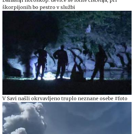
škorpijonih bo pestro v službi
V Savi našli okrvavljeno truplo neznane osebe #foto