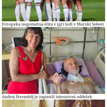
Evropska nogometna elita v igri tudi v Murski Soboti
Andrej Štremfelj je zapustil intenzivni oddelek