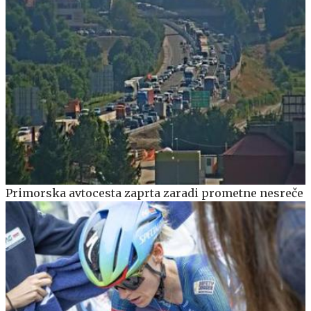
Primorska avtocesta zaprta zaradi prometne nesreče