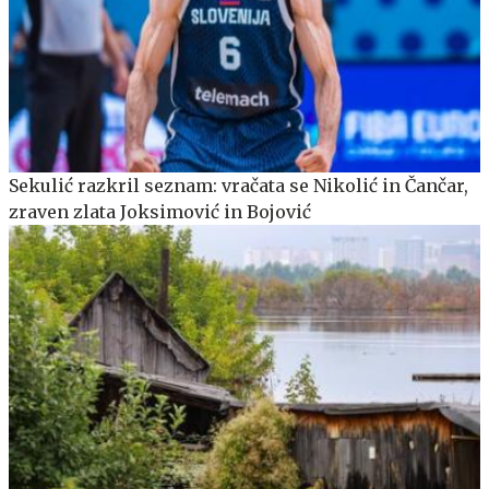
Sekulić razkril seznam: vračata se Nikolić in Čančar,
zraven zlata Joksimović in Bojović