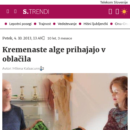
Telekom Slovenije
Lepotni posegi
Trajnost
Vedeževanje
Hišni ljubljenčki
Ona-On.
Petek, 4. 10. 2013, 13.49
10 let, 3 mesece
Kremenaste alge prihajajo v
oblačila
Avtor:
Milena Kalaacunn
2