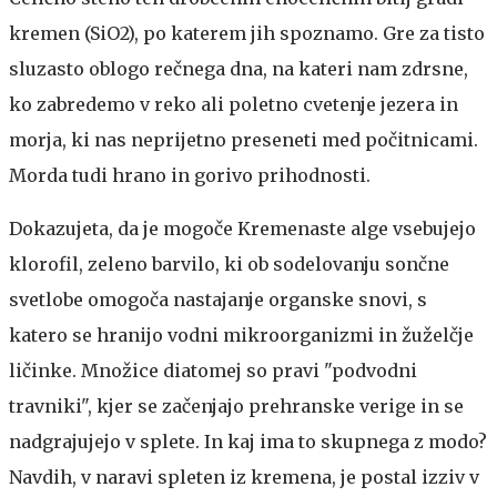
kremen (SiO2), po katerem jih spoznamo. Gre za tisto
sluzasto oblogo rečnega dna, na kateri nam zdrsne,
ko zabredemo v reko ali poletno cvetenje jezera in
morja, ki nas neprijetno preseneti med počitnicami.
Morda tudi hrano in gorivo prihodnosti.
Dokazujeta, da je mogoče
Kremenaste alge vsebujejo
klorofil, zeleno barvilo, ki ob sodelovanju sončne
svetlobe omogoča nastajanje organske snovi, s
katero se hranijo vodni mikroorganizmi in žuželčje
ličinke. Množice diatomej so pravi "podvodni
travniki", kjer se začenjajo prehranske verige in se
nadgrajujejo v splete. In kaj ima to skupnega z modo?
Navdih, v naravi spleten iz kremena, je postal izziv v