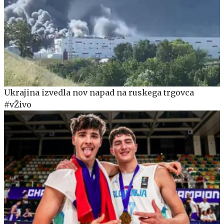
Ukrajina izvedla nov napad na ruskega trgovca
#vŽivo