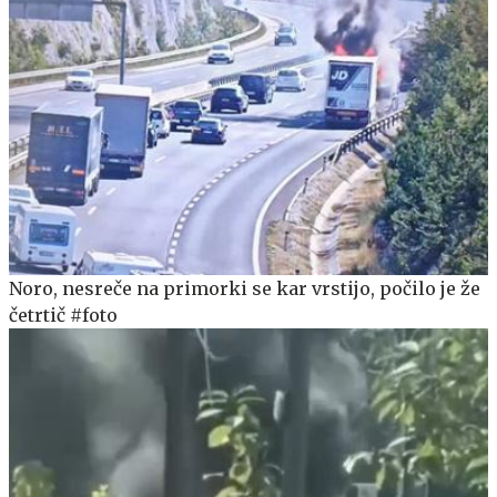
Noro, nesreče na primorki se kar vrstijo, počilo je že
četrtič #foto