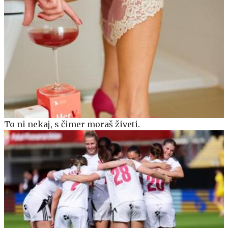
To ni nekaj, s čimer moraš živeti.