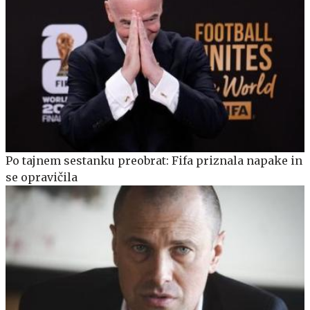
Po tajnem sestanku preobrat: Fifa priznala napake in
se opravičila