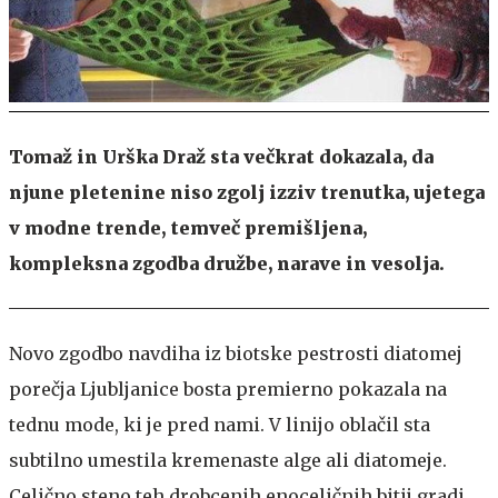
Tomaž in Urška Draž sta večkrat dokazala, da
njune pletenine niso zgolj izziv trenutka, ujetega
v modne trende, temveč premišljena,
kompleksna zgodba družbe, narave in vesolja.
Novo zgodbo navdiha iz biotske pestrosti diatomej
porečja Ljubljanice bosta premierno pokazala na
tednu mode, ki je pred nami. V linijo oblačil sta
subtilno umestila kremenaste alge ali diatomeje.
Celično steno teh drobcenih enoceličnih bitij gradi