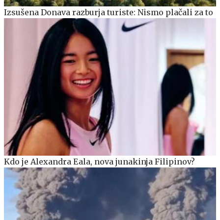
Izsušena Donava razburja turiste: Nismo plačali za to
Kdo je Alexandra Eala, nova junakinja Filipinov?