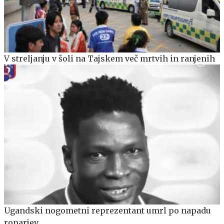
V streljanju v šoli na Tajskem več mrtvih in ranjenih
Ugandski nogometni reprezentant umrl po napadu
roparjev