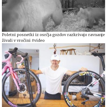
Poletni posnetki iz osrčja gozdov razkrivajo ravnanje
živali v vročini #video