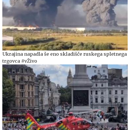
Ukrajina napadla še eno skladišče ruskega spletnega
trgovca #vŽivo