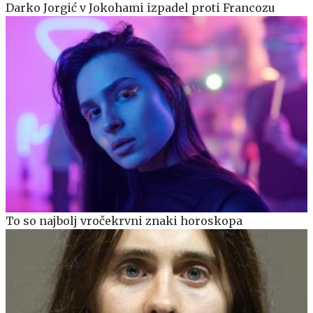
Darko Jorgić v Jokohami izpadel proti Francozu
To so najbolj vročekrvni znaki horoskopa