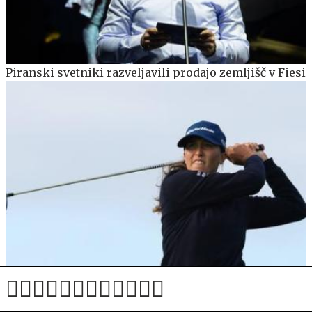
Piranski svetniki razveljavili prodajo zemljišč v Fiesi
Pia Babnik uspešna v Londonu