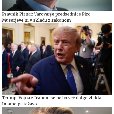
Pravnik Pirnat: Varovanje predsednice Pirc
Musarjeve ni v skladu z zakonom
Trump: Vojna z Iranom se ne bo več dolgo vlekla.
Imamo pa težavo.