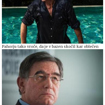
Pahorju tako vroče, da je v bazen skočil kar oblečen