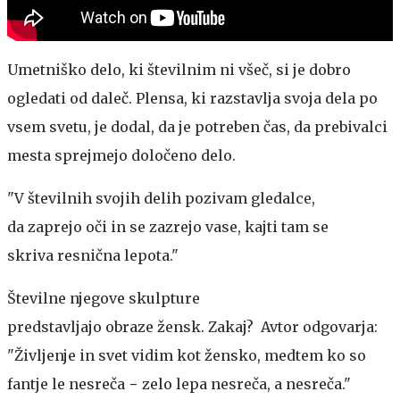
Umetniško delo, ki številnim ni všeč, si je dobro
ogledati od daleč. Plensa, ki razstavlja svoja dela po
vsem svetu, je dodal, da je potreben čas, da prebivalci
mesta sprejmejo določeno delo.
"V številnih svojih delih pozivam gledalce,
da zaprejo oči in se zazrejo vase, kajti tam se
skriva resnična lepota."
Številne njegove skulpture
predstavljajo obraze žensk. Zakaj? Avtor odgovarja:
"Življenje in svet vidim kot žensko, medtem ko so
fantje le nesreča − zelo lepa nesreča, a nesreča."