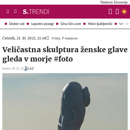
Telekom Slovenije
Dober vid
Lepotni posegi
Ona-On.com
Hišni ljubljenčki
Vrt
Četrtek, 21. 10. 2021, 21.48
4 leta, 9 mesecev
Veličastna skulptura ženske glave
gleda v morje #foto
Avtor:
B. G. O.
0,62