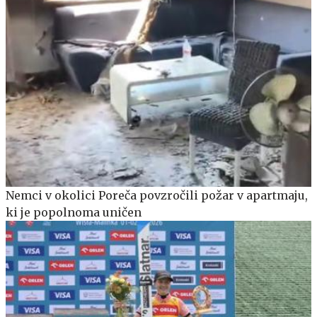
Nemci v okolici Poreča povzročili požar v apartmaju,
ki je popolnoma uničen