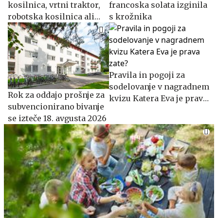
kosilnica, vrtni traktor,
francoska solata izginila
robotska kosilnica ali
s krožnika
motorna kosa?
Pravila in pogoji za
sodelovanje v nagradnem
​​​​​​​Rok za oddajo prošnje za
kvizu Katera Eva je prava
subvencionirano bivanje
zate?
se izteče 18. avgusta 2026