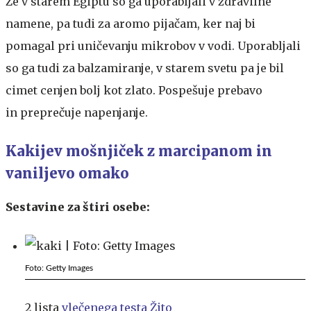
Že v starem Egiptu so ga uporabljali v zdravilne
namene, pa tudi za aromo pijačam, ker naj bi
pomagal pri uničevanju mikrobov v vodi. Uporabljali
so ga tudi za balzamiranje, v starem svetu pa je bil
cimet cenjen bolj kot zlato. Pospešuje prebavo
in preprečuje napenjanje.
Kakijev mošnjiček z marcipanom in
vaniljevo omako
Sestavine za štiri osebe:
Foto: Getty Images
2 lista
vlečenega testa Žito