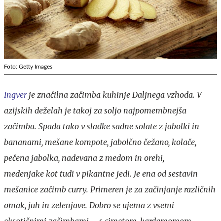
Foto: Getty Images
Ingver
je značilna začimba kuhinje Daljnega vzhoda. V
azijskih deželah je takoj za soljo najpomembnejša
začimba. Spada tako v sladke sadne solate z jabolki in
bananami, mešane kompote, jabolčno čežano, kolače,
pečena jabolka, nadevana z medom in orehi,
medenjake kot tudi v pikantne jedi. Je ena od sestavin
mešanice začimb curry. Primeren je za začinjanje različnih
omak, juh in zelenjave. Dobro se ujema z vsemi
eksotičnimi začimbami – s cimetom, kardamomom,