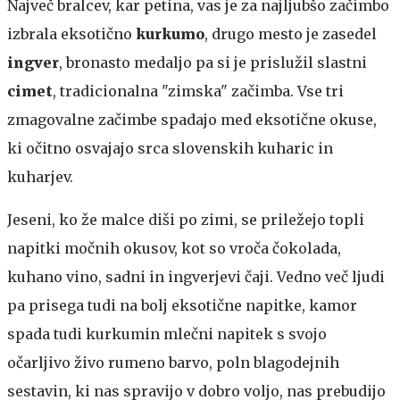
Največ bralcev, kar petina, vas je za najljubšo začimbo
izbrala eksotično
kurkumo
, drugo mesto je zasedel
ingver
, bronasto medaljo pa si je prislužil slastni
cimet
, tradicionalna "zimska" začimba. Vse tri
zmagovalne začimbe spadajo med eksotične okuse,
ki očitno osvajajo srca slovenskih kuharic in
kuharjev.
Jeseni, ko že malce diši po zimi, se priležejo topli
napitki močnih okusov, kot so vroča čokolada,
kuhano vino, sadni in ingverjevi čaji. Vedno več ljudi
pa prisega tudi na bolj eksotične napitke, kamor
spada tudi kurkumin mlečni napitek s svojo
očarljivo živo rumeno barvo, poln blagodejnih
sestavin, ki nas spravijo v dobro voljo, nas prebudijo