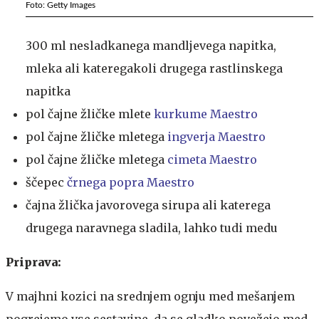
Foto: Getty Images
300 ml nesladkanega mandljevega napitka,
mleka ali kateregakoli drugega rastlinskega
napitka
pol čajne žličke mlete
kurkume Maestro
pol čajne žličke mletega
ingverja Maestro
pol čajne žličke mletega
cimeta Maestro
ščepec
črnega popra Maestro
čajna žlička javorovega sirupa ali katerega
drugega naravnega sladila, lahko tudi medu
Priprava:
V majhni kozici na srednjem ognju med mešanjem
pogrejemo vse sestavine, da se gladko povežejo med