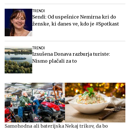
TRENDI
Sendi: Od uspešnice Nemirna kri do
ženske, ki danes ve, kdo je #Spotkast
TRENDI
Izsušena Donava razburja turiste:
Nismo plačali za to
Samohodna ali baterijska
Nekaj trikov, da bo