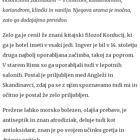
koriandrom, klinčki in vaniljo. Njegova aroma je močna,
zato ga dodajajmo previdno.
Zelo ga je cenil že znani kitajski filozof Konfucij, ki
ga je hotel imeti v vsaki jedi. Ingver je bil v 14. stoletju
druga najbolj uporabljana začimba, takoj za poprom.
V starem Rimu so ga uporabljali tudi v lepotnih
salonih. Postal je priljubljen med Angleži in
Skandinavci, zdaj pa se z njim spoznavamo tudi mi in
očitno je postal že zelo priljubljen.
Prežene lahko morsko bolezen, olajša prebavo, je
antiseptik in znan afrodiziak, deluje tudi kot
antioksidant, znan je po svojem učinku gretja in
dviguje pritisk.