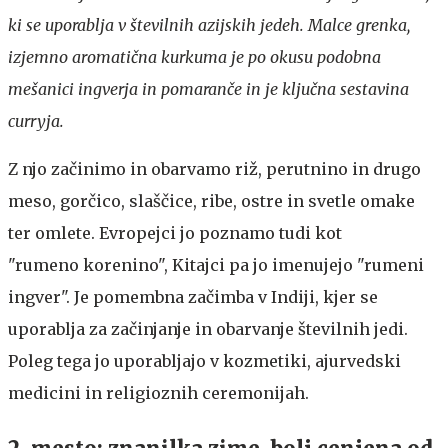
ki se uporablja v številnih azijskih jedeh. Malce grenka,
izjemno aromatična kurkuma je po okusu podobna
mešanici ingverja in pomaranče in je ključna sestavina
curryja.
Z njo začinimo in obarvamo riž, perutnino in drugo
meso, gorčico, slaščice, ribe, ostre in svetle omake
ter omlete. Evropejci jo poznamo tudi kot
"rumeno korenino", Kitajci pa jo imenujejo "rumeni
ingver". Je pomembna začimba v Indiji, kjer se
uporablja za začinjanje in obarvanje številnih jedi.
Poleg tega jo uporabljajo v kozmetiki, ajurvedski
medicini in religioznih ceremonijah.