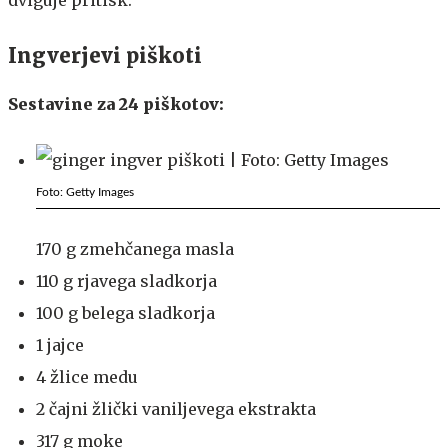
Ingverjevi piškoti
Sestavine za 24 piškotov:
Foto: Getty Images
170 g zmehčanega masla
110 g rjavega sladkorja
100 g belega sladkorja
1 jajce
4 žlice medu
2 čajni žlički vaniljevega ekstrakta
317 g moke