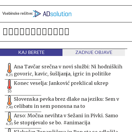
Vsebinske rešitve:
KAJ BERETE
ZADNJE OBJAVE
Ana Tavčar srečna v novi službi: Ni hodniških
govoric, kavic, šušljanja, igric in politike
8,21
Konec veselja: Janković preklical ukrep
10
Slovenska pevka brez dlake na jeziku: Sem v
celibatu in sem ponosna na to
7,40
Arso: Močna nevihta v Sežani in Pivki. Samo
še stopnjevalo se bo. #animacija
6,35
Klakočar Zupančičeva in Rop sta se odločila