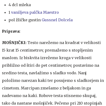
4 dcl mleka
1
vaniljeva palčka Maestro
pol žličke gustin
Gussnel Dolcela
Priprava:
MOŠNJIČKI:
Testo narežemo na kvadrat v velikosti
15 krat 15 centimetrov, premažemo s stopljenim
maslom. Iz biskvita izrežemo kroga v velikosti
približno od štiri do pet centimetrov, postavimo na
sredino testa, navlažimo s sladko vodo. Nanj
položimo narezan kaki ter posujemo s sladkorjem in
cimetom. Marcipan zmešamo z beljakom in ga
nadevamo na kaki. Robove testa stisnemo skupaj,
tako da nastane mošnjiček. Pečemo pri 210 stopinjah