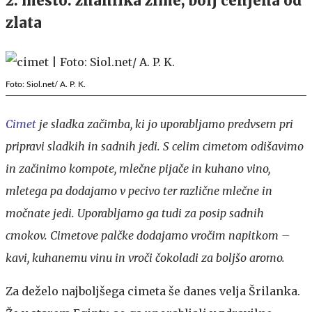
2. mesto: znanilka zime, bolj cenjena od
zlata
Foto: Siol.net/ A. P. K.
Cimet
je sladka začimba, ki jo uporabljamo predvsem pri
pripravi sladkih in sadnih jedi. S celim cimetom odišavimo
in začinimo kompote, mlečne pijače in kuhano vino,
mletega pa dodajamo v pecivo ter različne mlečne in
močnate jedi. Uporabljamo ga tudi za posip sadnih
cmokov. Cimetove palčke dodajamo vročim napitkom –
kavi, kuhanemu vinu in vroči čokoladi za boljšo aromo.
Za deželo najboljšega cimeta še danes velja Šrilanka.