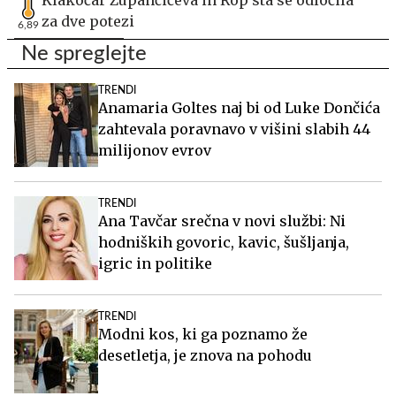
za dve potezi
6,89
Ne spreglejte
TRENDI
Anamaria Goltes naj bi od Luke Dončića
zahtevala poravnavo v višini slabih 44
milijonov evrov
TRENDI
Ana Tavčar srečna v novi službi: Ni
hodniških govoric, kavic, šušljanja,
igric in politike
TRENDI
Modni kos, ki ga poznamo že
desetletja, je znova na pohodu