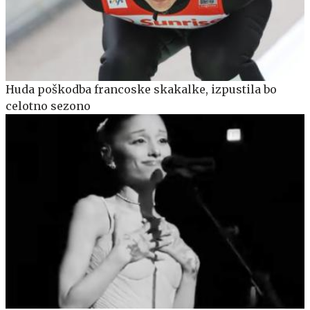
Huda poškodba francoske skakalke, izpustila bo
celotno sezono