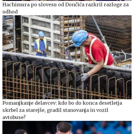
Hachimura po slovesu od Dončića razkril razloge za
odhod
Pomanjkanje delavcev: kdo bo do konca desetletja
skrbel za starejše, gradil stanovanja in vozil
avtobuse?