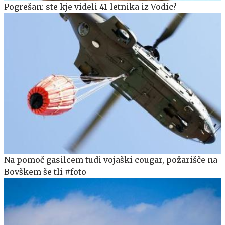
Pogrešan: ste kje videli 41-letnika iz Vodic?
Na pomoč gasilcem tudi vojaški cougar, požarišče na
Bovškem še tli #foto