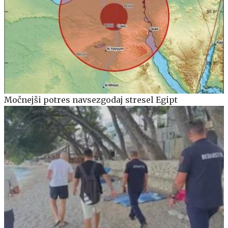
Močnejši potres navsezgodaj stresel Egipt