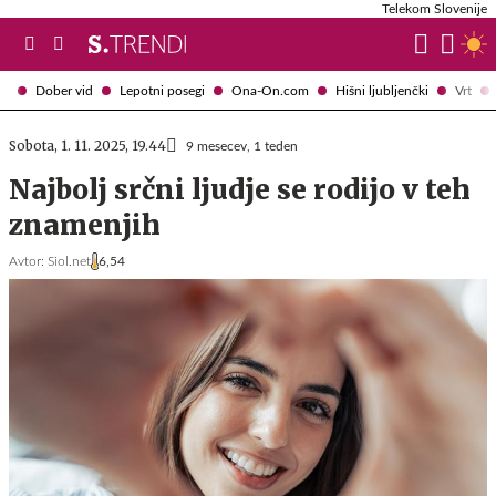
Telekom Slovenije
Dober vid
Lepotni posegi
Ona-On.com
Hišni ljubljenčki
Vrt
Sobota, 1. 11. 2025, 19.44
9 mesecev, 1 teden
Najbolj srčni ljudje se rodijo v teh
znamenjih
Avtor:
Siol.net
6,54