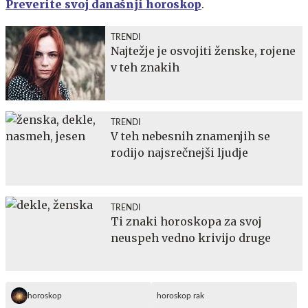
Preverite svoj današnji horoskop
.
TRENDI
Najtežje je osvojiti ženske, rojene
v teh znakih
TRENDI
V teh nebesnih znamenjih se
rodijo najsrečnejši ljudje
TRENDI
Ti znaki horoskopa za svoj
neuspeh vedno krivijo druge
horoskop
horoskop rak