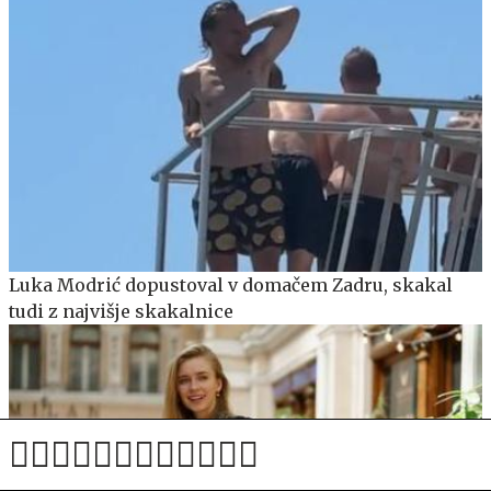
Luka Modrić dopustoval v domačem Zadru, skakal
tudi z najvišje skakalnice