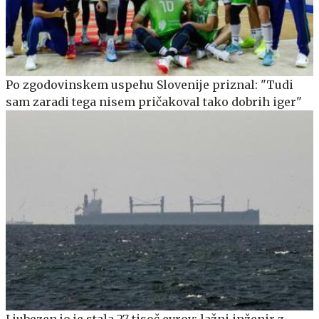
Po zgodovinskem uspehu Slovenije priznal: "Tudi
sam zaradi tega nisem pričakoval tako dobrih iger"
Ljubezen jo je stala 27 tisoč evrov: lažni inženir z