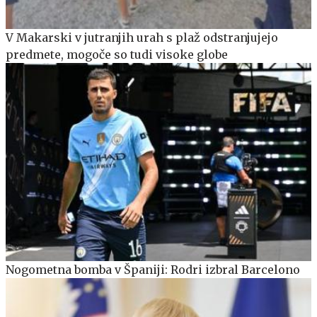
V Makarski v jutranjih urah s plaž odstranjujejo
predmete, mogoče so tudi visoke globe
Nogometna bomba v Španiji: Rodri izbral Barcelono