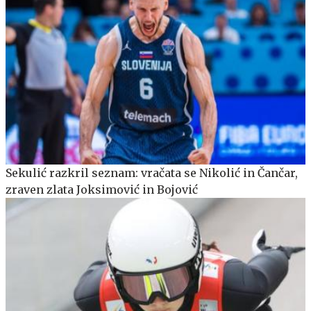
Sekulić razkril seznam: vračata se Nikolić in Čančar,
zraven zlata Joksimović in Bojović