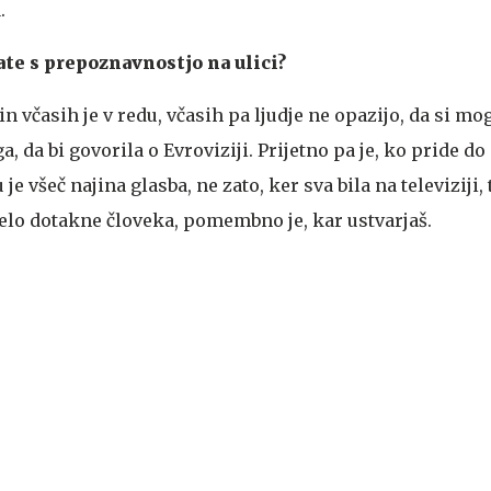
.
te s prepoznavnostjo na ulici?
 in včasih je v redu, včasih pa ljudje ne opazijo, da si m
a, da bi govorila o Evroviziji. Prijetno pa je, ko pride d
 je všeč najina glasba, ne zato, ker sva bila na televiziji,
elo dotakne človeka, pomembno je, kar ustvarjaš.