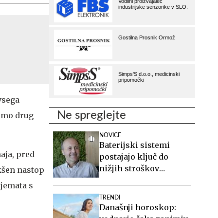
vsega
Ne spreglejte
samo drug
NOVICE
Baterijski sistemi
maja, pred
postajajo ključ do
nižjih stroškov
akšen nastop
elektrike v podjetjih
ijemata s
TRENDI
Današnji horoskop: