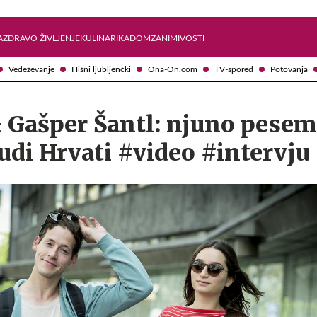
Želite prejemati e-novice?
Uživajmo pametno
A
ZDRAVO ŽIVLJENJE
KULINARIKA
DOM
ZANIMIVOSTI
Vedeževanje
Hišni ljubljenčki
Ona-On.com
TV-spored
Potovanja
& Gašper Šantl: njuno pesem
udi Hrvati #video #intervju