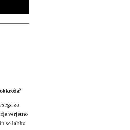
 obkroža?
 vsega za
enje verjetno
 in se lahko