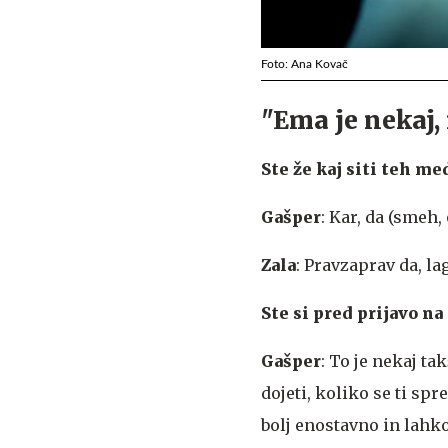
Foto: Ana Kovač
"Ema je nekaj,
Ste že kaj siti teh m
Gašper
: Kar, da (smeh, o
Zala
: Pravzaprav da, lag
Ste si pred prijavo na
Gašper
: To je nekaj ta
dojeti, koliko se ti spr
bolj enostavno in lahkot