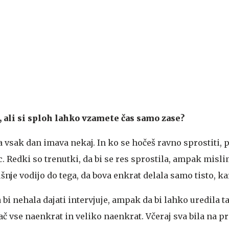
, ali si sploh lahko vzamete čas samo zase?
 a vsak dan imava nekaj. In ko se hočeš ravno sprostiti, 
c. Redki so trenutki, da bi se res sprostila, ampak mislim
šnje vodijo do tega, da bova enkrat delala samo tisto, kar
da bi nehala dajati intervjuje, ampak da bi lahko uredila t
ač vse naenkrat in veliko naenkrat. Včeraj sva bila na p