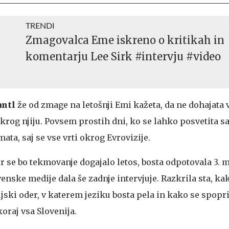
TRENDI
Zmagovalca Eme iskreno o kritikah in
komentarju Lee Sirk #intervju #video
antl
že od zmage na letošnji Emi kažeta, da ne dohajata 
okrog njiju. Povsem prostih dni, ko se lahko posvetita 
ta, saj se vse vrti okrog Evrovizije.
jer se bo tekmovanje dogajalo letos, bosta odpotovala 3. 
enske medije dala še zadnje intervjuje. Razkrila sta, k
ijski oder, v katerem jeziku bosta pela in kako se spopr
koraj vsa Slovenija.