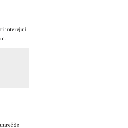
i intervjuji
ni.
namreč že