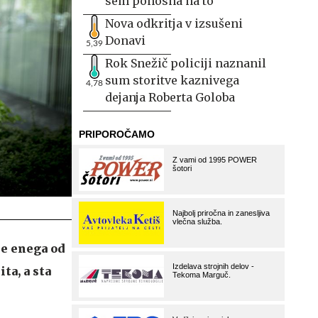
sem ponosna na to
Nova odkritja v izsušeni
Donavi
5,39
Rok Snežič policiji naznanil
sum storitve kaznivega
4,78
dejanja Roberta Goloba
še enega od
ta, a sta