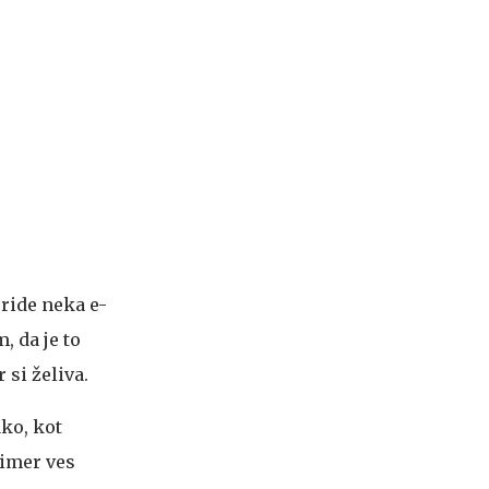
pride neka e-
, da je to
 si želiva.
ako, kot
rimer ves