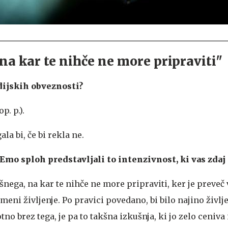
 na kar te nihče ne more pripraviti"
edijskih obveznosti?
p. p.).
ala bi, če bi rekla ne.
 Emo sploh predstavljali to intenzivnost, ki vas zdaj
kšnega, na kar te nihče ne more pripraviti, ker je preveč
emeni življenje. Po pravici povedano, bi bilo najino življ
no brez tega, je pa to takšna izkušnja, ki jo zelo ceniva