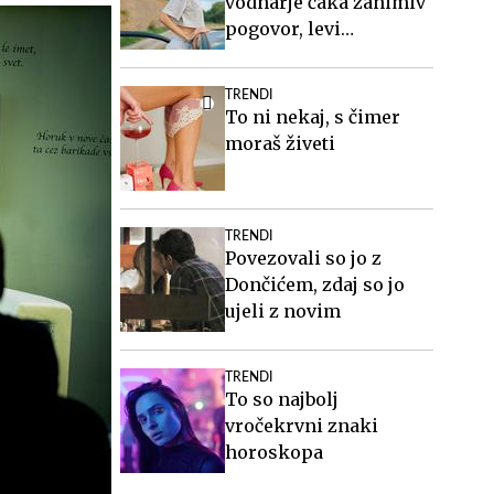
vodnarje čaka zanimiv
pogovor, levi
organizirajte druženje
TRENDI
To ni nekaj, s čimer
moraš živeti
TRENDI
Povezovali so jo z
Dončićem, zdaj so jo
ujeli z novim
TRENDI
To so najbolj
vročekrvni znaki
horoskopa