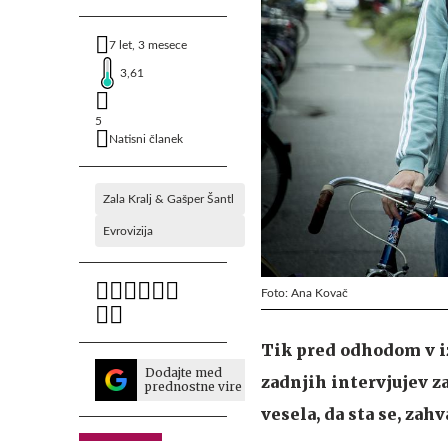
7 let, 3 mesece
3,61
5
Natisni članek
Zala Kralj & Gašper Šantl
Evrovizija
Foto: Ana Kovač
Tik pred odhodom v iz
Dodajte med
zadnjih intervjujev za
prednostne vire
vesela, da sta se, zah