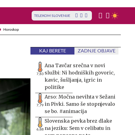
TELEKOM SLOVENIJE
Horoskop
KAJ BERETE
ZADNJE OBJAVE
Ana Tavčar srečna v novi
službi: Ni hodniških govoric,
7,83
kavic, šušljanja, igric in
politike
Arso: Močna nevihta v Sežani
in Pivki. Samo še stopnjevalo
7,79
se bo. #animacija
Slovenska pevka brez dlake
na jeziku: Sem v celibatu in
6,88