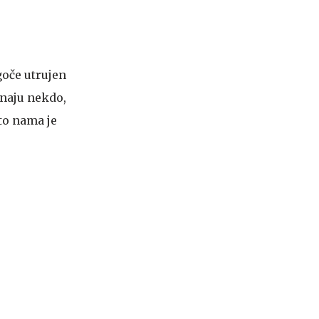
ogoče utrujen
o naju nekdo,
 to nama je