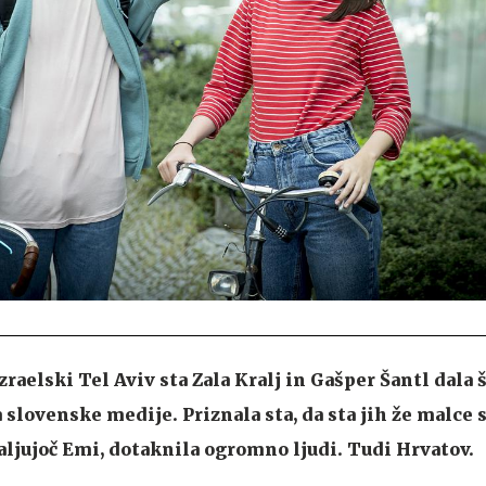
raelski Tel Aviv sta Zala Kralj in Gašper Šantl dala 
 slovenske medije. Priznala sta, da sta jih že malce si
valjujoč Emi, dotaknila ogromno ljudi. Tudi Hrvatov.