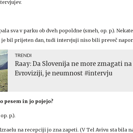
tervjujev.
spala sva v parku ob dveh popoldne (smeh, op. p.). Nekater
 je bil prijeten dan, tudi intervjuji niso bili preveč napor
TRENDI
Raay: Da Slovenija ne more zmagati na
Evroviziji, je neumnost #intervju
o pesem in jo pojejo?
op. p.).
Izraelu na recepciji jo zna zapeti. (V Tel Avivu sta bila 