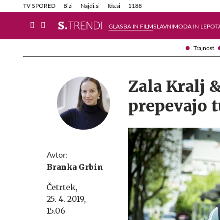
Info in obvestila
Tehnik
TV SPORED
Bizi
Najdi.si
Itis.si
1188
GLASBA IN FILM
SLAVNI
MODA IN LEPOT
Trajnost
Zala Kralj 
prepevajo t
Avtor:
Branka Grbin
Četrtek,
25. 4. 2019,
15.06