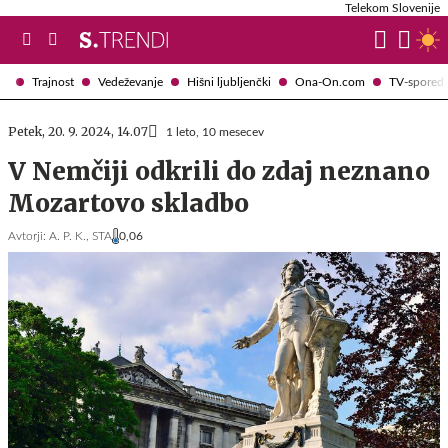
Telekom Slovenije
Trajnost
Vedeževanje
Hišni ljubljenčki
Ona-On.com
TV-spored
Petek, 20. 9. 2024, 14.07
1 leto, 10 mesecev
V Nemčiji odkrili do zdaj neznano
Mozartovo skladbo
Avtorji:
A. P. K.,
STA
0,06