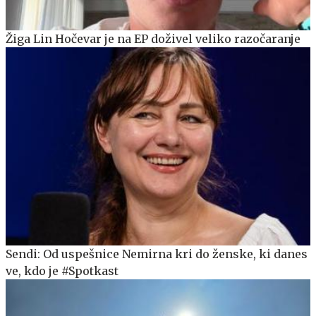
Žiga Lin Hočevar je na EP doživel veliko razočaranje
Sendi: Od uspešnice Nemirna kri do ženske, ki danes
ve, kdo je #Spotkast