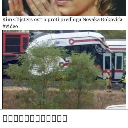
Kim Clijsters ostro proti predlogu Novaka Đokovića
#video
V trčenju vlakov na Hrvaškem več poškodovanih