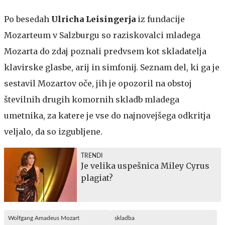
Po besedah
Ulricha Leisingerja
iz fundacije
Mozarteum v Salzburgu so raziskovalci mladega
Mozarta do zdaj poznali predvsem kot skladatelja
klavirske glasbe, arij in simfonij. Seznam del, ki ga je
sestavil Mozartov oče, jih je opozoril na obstoj
številnih drugih komornih skladb mladega
umetnika, za katere je vse do najnovejšega odkritja
veljalo, da so izgubljene.
TRENDI
Je velika uspešnica Miley Cyrus
plagiat?
Wolfgang Amadeus Mozart
skladba