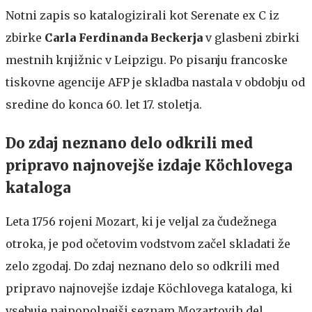
Notni zapis so katalogizirali kot Serenate ex C iz
zbirke
Carla Ferdinanda Beckerja
v glasbeni zbirki
mestnih knjižnic v Leipzigu. Po pisanju francoske
tiskovne agencije AFP je skladba nastala v obdobju od
sredine do konca 60. let 17. stoletja.
Do zdaj neznano delo odkrili med
pripravo najnovejše izdaje Köchlovega
kataloga
Leta 1756 rojeni Mozart, ki je veljal za čudežnega
otroka, je pod očetovim vodstvom začel skladati že
zelo zgodaj. Do zdaj neznano delo so odkrili med
pripravo najnovejše izdaje Köchlovega kataloga, ki
vsebuje najpopolnejši seznam Mozartovih del.