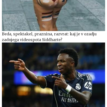
Beda, spektakel, praznina, razvrat: kaj je v ozadju
zadnjega videospota Siddharte?