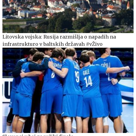
Litovska vojska: Rusija razmišlja o napadih na
infrastrukturo v baltskih državah #vŽivo