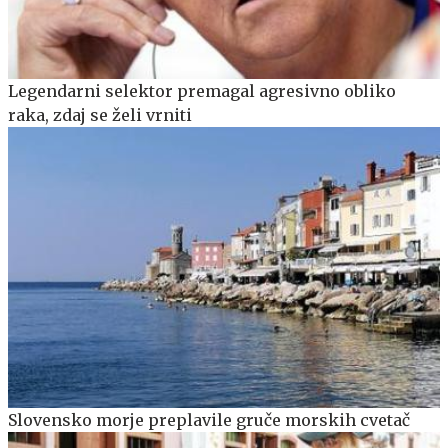
Legendarni selektor premagal agresivno obliko
raka, zdaj se želi vrniti
Slovensko morje preplavile gruče morskih cvetač