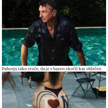
Pahorju tako vroče, da je v bazen skočil kar oblečen