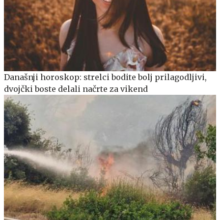
Današnji horoskop: strelci bodite bolj prilagodljivi,
dvojčki boste delali načrte za vikend