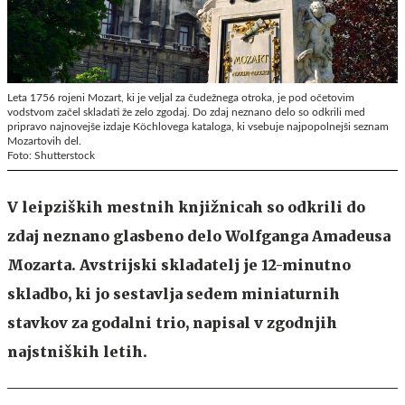
Leta 1756 rojeni Mozart, ki je veljal za čudežnega otroka, je pod očetovim
vodstvom začel skladati že zelo zgodaj. Do zdaj neznano delo so odkrili med
pripravo najnovejše izdaje Köchlovega kataloga, ki vsebuje najpopolnejši seznam
Mozartovih del.
Foto: Shutterstock
V leipziških mestnih knjižnicah so odkrili do
zdaj neznano glasbeno delo Wolfganga Amadeusa
Mozarta. Avstrijski skladatelj je 12-minutno
skladbo, ki jo sestavlja sedem miniaturnih
stavkov za godalni trio, napisal v zgodnjih
najstniških letih.