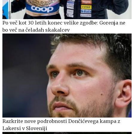
Po več kot 30 letih konec velike zgodbe: Gorenja ne
bo več na čeladah skakalcev
Razkrite nove podrobnosti Dončićevega kampa z
Lakersi v Sloveniji