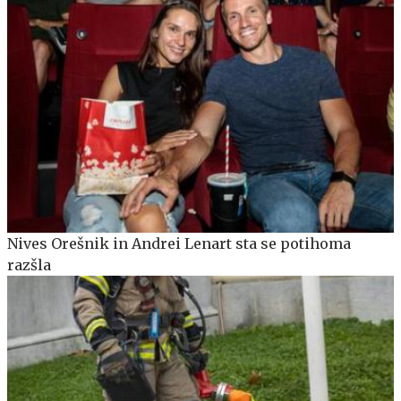
Nives Orešnik in Andrei Lenart sta se potihoma
razšla