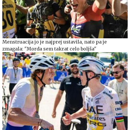
Menstruacija jo je najprej ustavila, nato pa je
zmagala: "Morda sem takrat celo boljša"