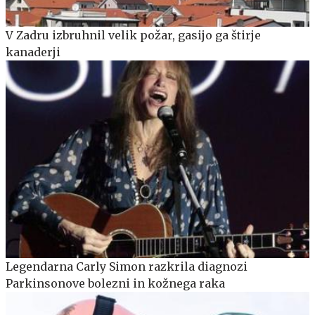
V Zadru izbruhnil velik požar, gasijo ga štirje
kanaderji
Legendarna Carly Simon razkrila diagnozi
Parkinsonove bolezni in kožnega raka