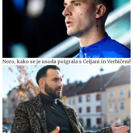
Noro, kako se je usoda poigrala s Celjani in Verbičem!