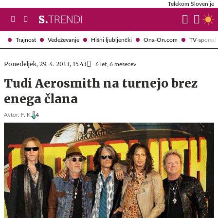
Telekom Slovenije
Trajnost
Vedeževanje
Hišni ljubljenčki
Ona-On.com
TV-spored
Ponedeljek, 29. 4. 2013, 15.43
6 let, 6 mesecev
Tudi Aerosmith na turnejo brez
enega člana
Avtor:
F. K.
4