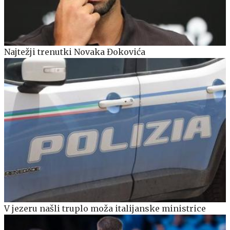
Najtežji trenutki Novaka Đokovića
V jezeru našli truplo moža italijanske ministrice