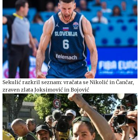
Sekulić razkril seznam: vračata se Nikolić in Čančar,
zraven zlata Joksimović in Bojović