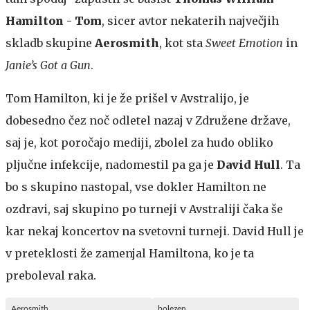
Hamilton - Tom
, sicer avtor nekaterih največjih
skladb skupine
Aerosmith
, kot sta
Sweet Emotion
in
Janie’s Got a Gun
.
Tom Hamilton, ki je že prišel v Avstralijo, je
dobesedno čez noč odletel nazaj v Združene države,
saj je, kot poročajo mediji, zbolel za hudo obliko
pljučne infekcije, nadomestil pa ga je
David Hull
. Ta
bo s skupino nastopal, vse dokler Hamilton ne
ozdravi, saj skupino po turneji v Avstraliji čaka še
kar nekaj koncertov na svetovni turneji. David Hull je
v preteklosti že zamenjal Hamiltona, ko je ta
preboleval raka.
Aerosmith
bolezen