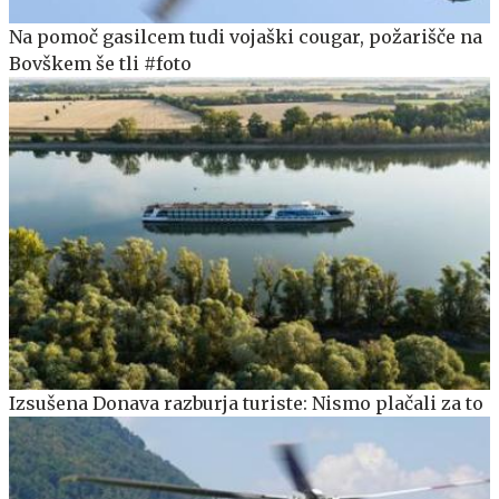
Na pomoč gasilcem tudi vojaški cougar, požarišče na
Bovškem še tli #foto
Izsušena Donava razburja turiste: Nismo plačali za to