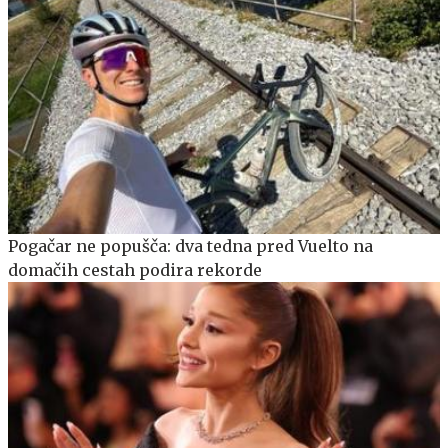
Pogačar ne popušča: dva tedna pred Vuelto na
domačih cestah podira rekorde