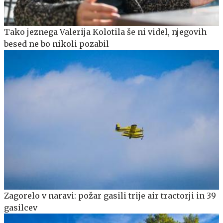
Tako jeznega Valerija Kolotila še ni videl, njegovih
besed ne bo nikoli pozabil
Zagorelo v naravi: požar gasili trije air tractorji in 39
gasilcev