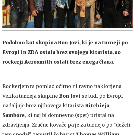
Podobno kot skupina Bon Jovi, ki je na turneji po
Evropi in ZDA ostala brez svojega kitarista, so
rockerji Aerosmith ostali brez enega člana.
Rockerjem ta pomlad očitno ni ravno naklonjena.
Velika turneja skupine
Bon Jovi
se tudi po Evropi
nadaljuje brez njihovega kitarista
Ritchieja
Sambore
, ki naj bi domnevno (spet) pristal na
zdravljenju. Zračne kovače pa je za turnejo po "deželi
tam spodaj" zapustil še basist
Thomas William