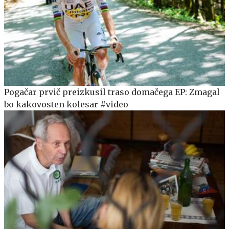
Pogačar prvič preizkusil traso domačega EP: Zmagal
bo kakovosten kolesar #video