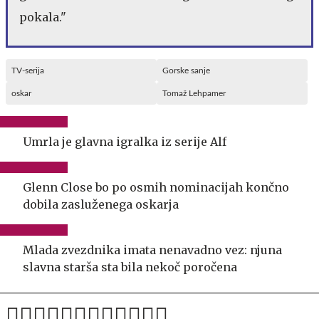
pokala."
TV-serija
Gorske sanje
oskar
Tomaž Lehpamer
Umrla je glavna igralka iz serije Alf
Glenn Close bo po osmih nominacijah končno
dobila zasluženega oskarja
Mlada zvezdnika imata nenavadno vez: njuna
slavna starša sta bila nekoč poročena