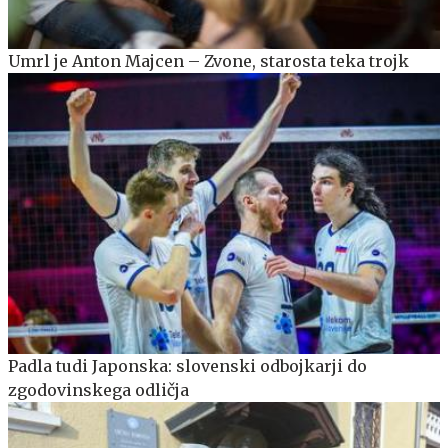
Umrl je Anton Majcen – Zvone, starosta teka trojk
Padla tudi Japonska: slovenski odbojkarji do
zgodovinskega odličja