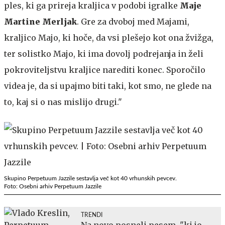
ples, ki ga prireja kraljica v podobi igralke
Maje
Martine Merljak
. Gre za dvoboj med Majami,
kraljico Majo, ki hoče, da vsi plešejo kot ona žvižga,
ter solistko Majo, ki ima dovolj podrejanja in želi
pokroviteljstvu kraljice narediti konec. Sporočilo
videa je, da si upajmo biti taki, kot smo, ne glede na
to, kaj si o nas mislijo drugi."
Skupino Perpetuum Jazzile sestavlja več kot 40 vrhunskih pevcev.
Foto: Osebni arhiv Perpetuum Jazzile
TRENDI
Na novo posneli pesem, "ki jo