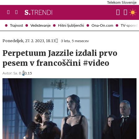
Telekom Slovenije
Trajnost
Vedeževanje
Hišni ljubljenčki
Ona-On.com
TV-spored
Ponedeljek, 27. 2. 2023, 18.13
3 leta, 5 mesecev
Perpetuum Jazzile izdali prvo
pesem v francoščini #video
Avtor:
Sa. B.
0,15