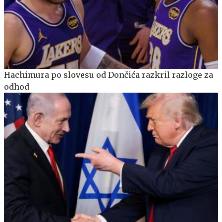
Hachimura po slovesu od Dončića razkril razloge za
odhod