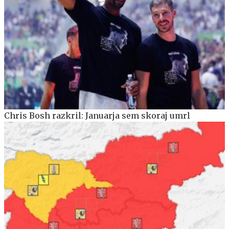
Chris Bosh razkril: Januarja sem skoraj umrl