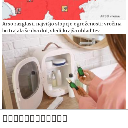
Arso razglasil najvišjo stopnjo ogroženosti: vročina
bo trajala še dva dni, sledi krajša ohladitev
Nova lepotna obsesija: mini hladilniki v kopalnicah