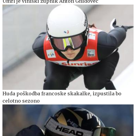
Umrl je viniški župnik Anton Gnidovec
Huda poškodba francoske skakalke, izpustila bo
celotno sezono