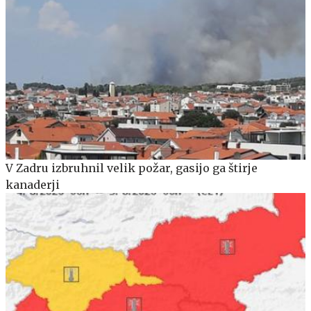
V Zadru izbruhnil velik požar, gasijo ga štirje
kanaderji