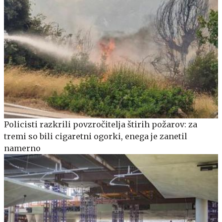
Policisti razkrili povzročitelja štirih požarov: za
tremi so bili cigaretni ogorki, enega je zanetil
namerno