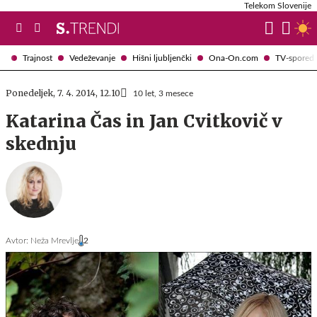
Telekom Slovenije
Trajnost
Vedeževanje
Hišni ljubljenčki
Ona-On.com
TV-spored
Ponedeljek, 7. 4. 2014, 12.10
10 let, 3 mesece
Katarina Čas in Jan Cvitkovič v
skednju
Avtor:
Neža Mrevlje
2