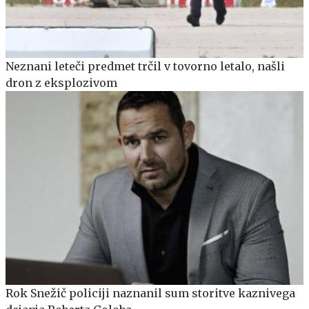
Neznani leteči predmet trčil v tovorno letalo, našli
dron z eksplozivom
Rok Snežič policiji naznanil sum storitve kaznivega