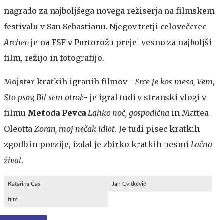
nagrado za najboljšega novega režiserja na filmskem
festivalu v San Sebastianu. Njegov tretji celovečerec
Archeo
je na FSF v Portorožu prejel vesno za najboljši
film, režijo in fotografijo.
Mojster kratkih igranih filmov -
Srce je kos mesa, Vem,
Sto psov, Bil sem otrok
- je igral tudi v stranski vlogi v
filmu
Metoda Pevca
Lahko noč, gospodična
in
Mattea
Oleotta
Zoran, moj nečak idiot
. Je tudi pisec kratkih
zgodb in poezije, izdal je zbirko kratkih pesmi
Lačna
žival
.
Katarina Čas
Jan Cvitkovič
film