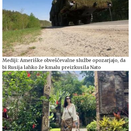
Mediji: Ameriške obveščevalne službe opozarjajo, da
bi Rusija lahko že kmalu preizkusila Nato