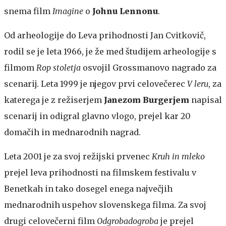
snema film
Imagine
o
Johnu Lennonu
.
Od arheologije do Leva prihodnosti
Jan Cvitkovič,
rodil se je leta 1966, je že med študijem arheologije s
filmom
Rop stoletja
osvojil Grossmanovo nagrado za
scenarij. Leta 1999 je njegov prvi celovečerec
V leru
, za
katerega je z režiserjem
Janezom Burgerjem
napisal
scenarij in odigral glavno vlogo, prejel kar 20
domačih in mednarodnih nagrad.
Leta 2001 je za svoj režijski prvenec
Kruh in mleko
prejel leva prihodnosti na filmskem festivalu v
Benetkah in tako dosegel enega največjih
mednarodnih uspehov slovenskega filma. Za svoj
drugi celovečerni film
Odgrobadogroba
je prejel