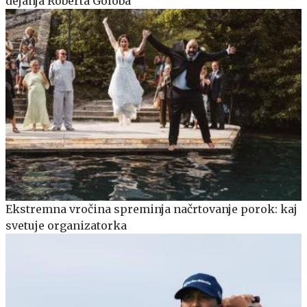
dejanja Roberta Goloba
Ekstremna vročina spreminja načrtovanje porok: kaj
svetuje organizatorka