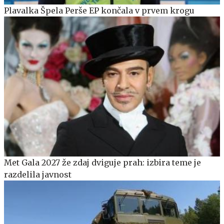
Plavalka Špela Perše EP končala v prvem krogu
Met Gala 2027 že zdaj dviguje prah: izbira teme je
razdelila javnost