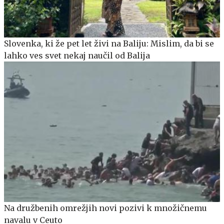
Slovenka, ki že pet let živi na Baliju: Mislim, da bi se
lahko ves svet nekaj naučil od Balija
Na družbenih omrežjih novi pozivi k množičnemu
navalu v Ceuto