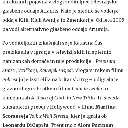
na ekranih pojavila v vlogi voditeljice televizijske
glasbene oddaje Atlantis. Nato je sledilo še vodenje
oddaje Klik, Klub Avenija in Zmenkarije. Od leta 2005
pa vodi alternativno glasbeno oddajo Aritmija.
Po voditeljskih izkušnjah se je Katarina Čas
preizkusila v igranju v televizijskih in spletnih
nanizankah domače in tuje produkcije -
Prepisani
,
Strasti
,
Vrtičkarji
,
Zauvijek susjedi
. Vloga v irskem filmu
Policist
jo je izstrelila na britanski trg – odigrala je
glavno vlogo v kratkem filmu
Liam in Lenka
in
nanizankah
A Touch of Cloth in New Tricks
. In seveda,
lanskoletni preboj v Hollywood, v filmu
Martina
Scorseseja
Volk z Wall Streeta
, kjer je igrala ob
Leonardu DiCapriu
. Trenutno z
Alom Pacinom