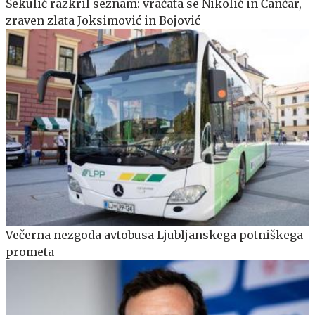
Sekulić razkril seznam: vračata se Nikolić in Čančar,
zraven zlata Joksimović in Bojović
Večerna nezgoda avtobusa Ljubljanskega potniškega
prometa