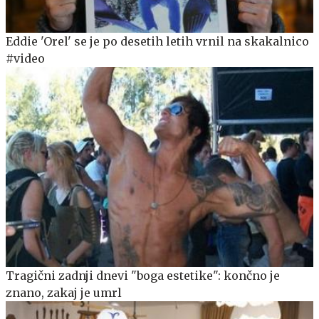
Eddie 'Orel' se je po desetih letih vrnil na skakalnico
#video
Tragični zadnji dnevi "boga estetike": končno je
znano, zakaj je umrl