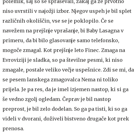
polemik, saj so se spraševali, zakaj ga že prvotno
niso uvrstili v najožji izbor. Njegov uspeh je bil splet
različnih okoliščin, vse se je poklopilo. Če se
navežem na prejšnje vprašanje, bi Baby Lasagna v
primeru, da bi bilo glasovanje samo telefonsko,
mogoče zmagal. Kot prejšnje leto Finec. Zmaga na
Evroviziji je sladka, so pa številne pesmi, ki niso
zmagale, postale veliko večje uspešnice. Zdi se mi, da
se pesem lanskega zmagovalca Nema ni toliko
prijela. Je pa res, da je imel izjemen nastop, ki si ga
še vedno zgolj ogledam. Čeprav je bil nastop
preprost, je bil zelo dodelan. So ga pa tisti, ki so ga
videli v dvorani, doživeli bistveno drugače kot prek
prenosa.