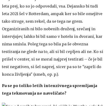
leta prej, ko so jo odpovedali, vsa. Dejansko bi tudi
leta 2021 šel v Rotterdam, ampak ker so bile omejitve
tako stroge, sem rekel, da se tega ne grem.
Organiziranih ni bilo nobenih druženj, srečanj in
intervjujev, lahko bi bil samo v hotelu in dvorani, kar
nima smisla. Poleg tega so bila pa še obvezna
testiranja ne glede na to, ali si bil cepljen ali ne. Ko si
prišel v center, si se moral najprej testirati – če je bil
test negativen, si šel naprej, sicer pa so te "zaprli do
konca življenja" (smeh, op. p.).
Pa se po toliko letih intenzivnega spremljanja
tega tekmovanja ne naveličate?