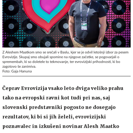
Z Aleshem Maatkom smo se srečali v Baslu, kjer se je odvil letošnji izbor za pesem
Evrovizije. Skupaj smo obujali spomine na njegove začetke, se pogovarjali o
spremembah, ki so doletele to tekmovanje, ter evrovizijski prihodnosti, ki bo
zagotovo še zanimiva.
Foto: Gaja Hanuna
Čeprav Evrovizija vsako leto dviga veliko prahu
tako na evropski ravni kot tudi pri nas, saj
slovenski predstavniki pogosto ne dosegajo
rezultatov, ki bi si jih želeli, evrovizijski
poznavalec in izkušeni novinar Alesh Maatko