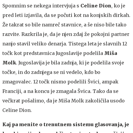
Spomnim se nekega intervjuja s
Celine Dion
, ko je
pred leti izjavila, da se počuti kot na konjskih dirkah.
Že takrat so bile namreč stavnice, a še niso bile tako
razvite. Razkrila je, da je njen zdaj že pokojni partner
nanjo stavil veliko denarja. Tistega leta je slavnih 12
točk kot predstavnica Jugoslavije podelila
Miša
Molk
. Jugoslavija je bila zadnja, ki je podelila svoje
točke, in do zadnjega se ni vedelo, kdo bo
zmagovalec. 12 točk nismo podelili Švici, ampak
Franciji, a na koncu je zmagala Švica. Tako da se
večkrat pošalimo, da je Miša Molk zakoličila usodo
Celine Dion.
Kaj pa menite o trenutnem sistemu glasovanja, je