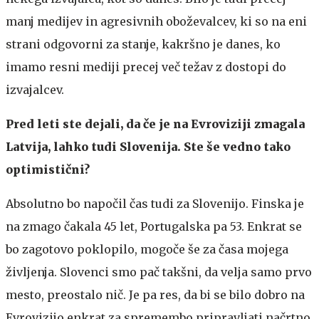
manj medijev in agresivnih oboževalcev, ki so na eni
strani odgovorni za stanje, kakršno je danes, ko
imamo resni mediji precej več težav z dostopi do
izvajalcev.
Pred leti ste dejali, da če je na Evroviziji zmagala
Latvija, lahko tudi Slovenija. Ste še vedno tako
optimistični?
Absolutno bo napočil čas tudi za Slovenijo. Finska je
na zmago čakala 45 let, Portugalska pa 53. Enkrat se
bo zagotovo poklopilo, mogoče še za časa mojega
življenja. Slovenci smo pač takšni, da velja samo prvo
mesto, preostalo nič. Je pa res, da bi se bilo dobro na
Evrovizijo enkrat za spremembo pripravljati načrtno.