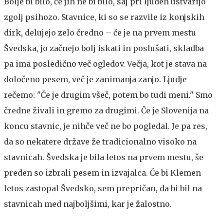
Bolje bi bilo, če jih ne bi bilo, saj pri ljudeh ustvarijo
zgolj psihozo. Stavnice, ki so se razvile iz konjskih
dirk, delujejo zelo čredno – če je na prvem mestu
Švedska, jo začnejo bolj iskati in poslušati, skladba
pa ima posledično več ogledov. Večja, kot je stava na
določeno pesem, več je zanimanja zanjo. Ljudje
rečemo: "Če je drugim všeč, potem bo tudi meni." Smo
čredne živali in gremo za drugimi. Če je Slovenija na
koncu stavnic, je nihče več ne bo pogledal. Je pa res,
da so nekatere države že tradicionalno visoko na
stavnicah. Švedska je bila letos na prvem mestu, še
preden so izbrali pesem in izvajalca. Če bi Klemen
letos zastopal Švedsko, sem prepričan, da bi bil na
stavnicah med najboljšimi, kar je žalostno.