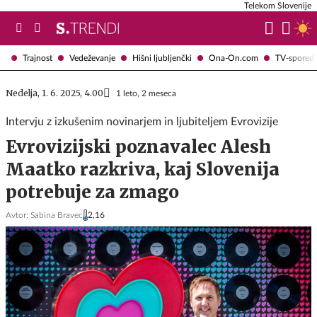
Telekom Slovenije
Trajnost
Vedeževanje
Hišni ljubljenčki
Ona-On.com
TV-spored
Nedelja, 1. 6. 2025, 4.00
1 leto, 2 meseca
Intervju z izkušenim novinarjem in ljubiteljem Evrovizije
Evrovizijski poznavalec Alesh
Maatko razkriva, kaj Slovenija
potrebuje za zmago
Avtor:
Sabina Bravec
2,16