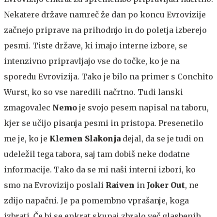
Nekatere države namreč že dan po koncu Evrovizije
začnejo priprave na prihodnjo in do poletja izberejo
pesmi. Tiste države, ki imajo interne izbore, se
intenzivno pripravljajo vse do točke, ko je na
sporedu Evrovizija. Tako je bilo na primer s Conchito
Wurst, ko so vse naredili načrtno. Tudi lanski
zmagovalec
Nemo
je svojo pesem napisal na taboru,
kjer se učijo pisanja pesmi in pristopa. Presenetilo
me je, ko je
Klemen Slakonja
dejal, da se je tudi on
udeležil tega tabora, saj tam dobiš neke dodatne
informacije. Tako da se mi naši interni izbori, ko
smo na Evrovizijo poslali
Raiven
in
Joker Out
, ne
zdijo napačni. Je pa pomembno vprašanje, koga
izbrati. Če bi se enkrat skupaj zbralo več glasbenih