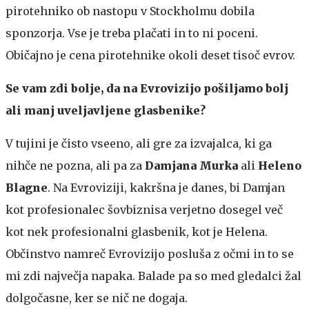
pirotehniko ob nastopu v Stockholmu dobila
sponzorja. Vse je treba plačati in to ni poceni.
Običajno je cena pirotehnike okoli deset tisoč evrov.
Se vam zdi bolje, da na Evrovizijo pošiljamo bolj
ali manj uveljavljene glasbenike?
V tujini je čisto vseeno, ali gre za izvajalca, ki ga
nihče ne pozna, ali pa za
Damjana Murka
ali
Heleno
Blagne
. Na Evroviziji, kakršna je danes, bi Damjan
kot profesionalec šovbiznisa verjetno dosegel več
kot nek profesionalni glasbenik, kot je Helena.
Občinstvo namreč Evrovizijo posluša z očmi in to se
mi zdi največja napaka. Balade pa so med gledalci žal
dolgočasne, ker se nič ne dogaja.