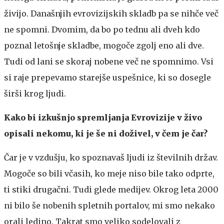
živijo. Današnjih evrovizijskih skladb pa se nihče več
ne spomni. Dvomim, da bo po tednu ali dveh kdo
poznal letošnje skladbe, mogoče zgolj eno ali dve.
Tudi od lani se skoraj nobene več ne spomnimo. Vsi
si raje prepevamo starejše uspešnice, ki so dosegle
širši krog ljudi.
Kako bi izkušnjo spremljanja Evrovizije v živo
opisali nekomu, ki je še ni doživel, v čem je čar?
Čar je v vzdušju, ko spoznavaš ljudi iz številnih držav.
Mogoče so bili včasih, ko meje niso bile tako odprte,
ti stiki drugačni. Tudi glede medijev. Okrog leta 2000
ni bilo še nobenih spletnih portalov, mi smo nekako
orali ledino. Takrat smo veliko sodelovali z