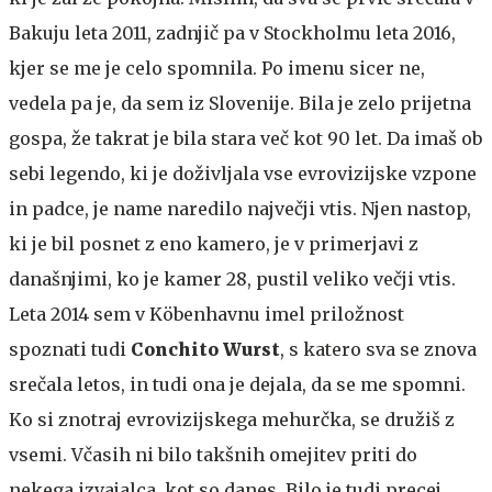
Bakuju leta 2011, zadnjič pa v Stockholmu leta 2016,
kjer se me je celo spomnila. Po imenu sicer ne,
vedela pa je, da sem iz Slovenije. Bila je zelo prijetna
gospa, že takrat je bila stara več kot 90 let. Da imaš ob
sebi legendo, ki je doživljala vse evrovizijske vzpone
in padce, je name naredilo največji vtis. Njen nastop,
ki je bil posnet z eno kamero, je v primerjavi z
današnjimi, ko je kamer 28, pustil veliko večji vtis.
Leta 2014 sem v Köbenhavnu imel priložnost
spoznati tudi
Conchito Wurst
, s katero sva se znova
srečala letos, in tudi ona je dejala, da se me spomni.
Ko si znotraj evrovizijskega mehurčka, se družiš z
vsemi. Včasih ni bilo takšnih omejitev priti do
nekega izvajalca, kot so danes. Bilo je tudi precej