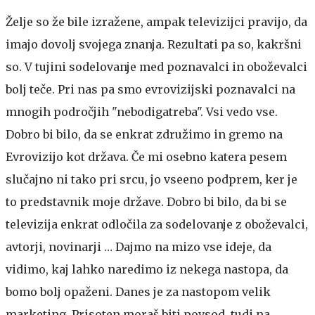
Želje so že bile izražene, ampak televizijci pravijo, da
imajo dovolj svojega znanja. Rezultati pa so, kakršni
so. V tujini sodelovanje med poznavalci in oboževalci
bolj teče. Pri nas pa smo evrovizijski poznavalci na
mnogih področjih "nebodigatreba". Vsi vedo vse.
Dobro bi bilo, da se enkrat združimo in gremo na
Evrovizijo kot država. Če mi osebno katera pesem
slučajno ni tako pri srcu, jo vseeno podprem, ker je
to predstavnik moje države. Dobro bi bilo, da bi se
televizija enkrat odločila za sodelovanje z oboževalci,
avtorji, novinarji … Dajmo na mizo vse ideje, da
vidimo, kaj lahko naredimo iz nekega nastopa, da
bomo bolj opaženi. Danes je za nastopom velik
marketing. Prisoten moraš biti povsod, tudi na