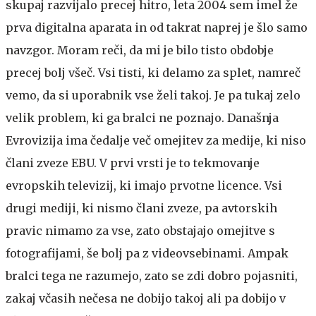
skupaj razvijalo precej hitro, leta 2004 sem imel že
prva digitalna aparata in od takrat naprej je šlo samo
navzgor. Moram reči, da mi je bilo tisto obdobje
precej bolj všeč. Vsi tisti, ki delamo za splet, namreč
vemo, da si uporabnik vse želi takoj. Je pa tukaj zelo
velik problem, ki ga bralci ne poznajo. Današnja
Evrovizija ima čedalje več omejitev za medije, ki niso
člani zveze EBU. V prvi vrsti je to tekmovanje
evropskih televizij, ki imajo prvotne licence. Vsi
drugi mediji, ki nismo člani zveze, pa avtorskih
pravic nimamo za vse, zato obstajajo omejitve s
fotografijami, še bolj pa z videovsebinami. Ampak
bralci tega ne razumejo, zato se zdi dobro pojasniti,
zakaj včasih nečesa ne dobijo takoj ali pa dobijo v