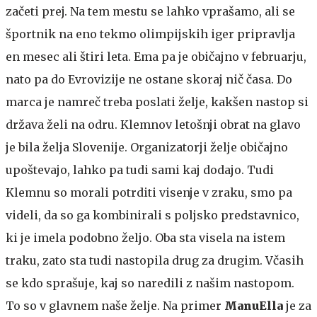
začeti prej. Na tem mestu se lahko vprašamo, ali se
športnik na eno tekmo olimpijskih iger pripravlja
en mesec ali štiri leta. Ema pa je običajno v februarju,
nato pa do Evrovizije ne ostane skoraj nič časa. Do
marca je namreč treba poslati želje, kakšen nastop si
država želi na odru. Klemnov letošnji obrat na glavo
je bila želja Slovenije. Organizatorji želje običajno
upoštevajo, lahko pa tudi sami kaj dodajo. Tudi
Klemnu so morali potrditi visenje v zraku, smo pa
videli, da so ga kombinirali s poljsko predstavnico,
ki je imela podobno željo. Oba sta visela na istem
traku, zato sta tudi nastopila drug za drugim. Včasih
se kdo sprašuje, kaj so naredili z našim nastopom.
To so v glavnem naše želje. Na primer
ManuElla
je za