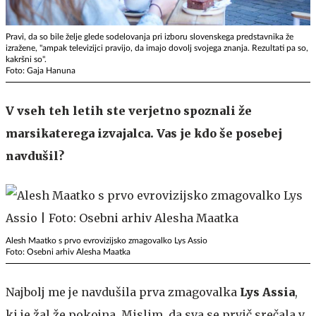
Pravi, da so bile želje glede sodelovanja pri izboru slovenskega predstavnika že
izražene, "ampak televizijci pravijo, da imajo dovolj svojega znanja. Rezultati pa so,
kakršni so".
Foto: Gaja Hanuna
V vseh teh letih ste verjetno spoznali že
marsikaterega izvajalca. Vas je kdo še posebej
navdušil?
Alesh Maatko s prvo evrovizijsko zmagovalko Lys Assio
Foto: Osebni arhiv Alesha Maatka
Najbolj me je navdušila prva zmagovalka
Lys Assia
,
ki je žal že pokojna. Mislim, da sva se prvič srečala v