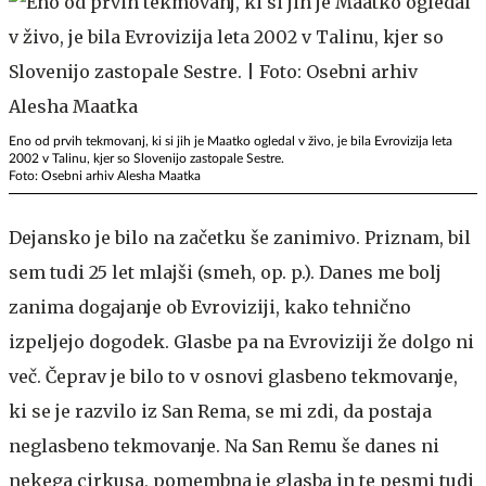
Eno od prvih tekmovanj, ki si jih je Maatko ogledal v živo, je bila Evrovizija leta
2002 v Talinu, kjer so Slovenijo zastopale Sestre.
Foto: Osebni arhiv Alesha Maatka
Dejansko je bilo na začetku še zanimivo. Priznam, bil
sem tudi 25 let mlajši (smeh, op. p.). Danes me bolj
zanima dogajanje ob Evroviziji, kako tehnično
izpeljejo dogodek. Glasbe pa na Evroviziji že dolgo ni
več. Čeprav je bilo to v osnovi glasbeno tekmovanje,
ki se je razvilo iz San Rema, se mi zdi, da postaja
neglasbeno tekmovanje. Na San Remu še danes ni
nekega cirkusa, pomembna je glasba in te pesmi tudi