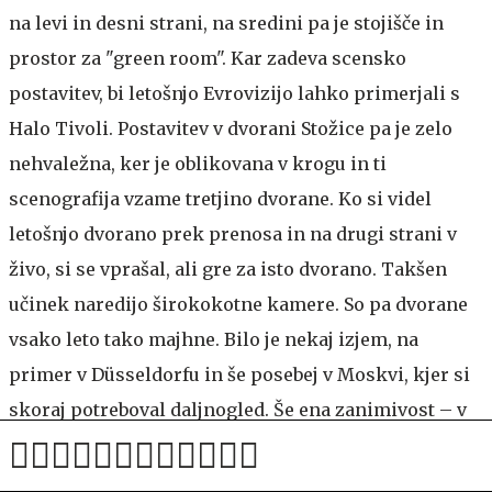
na levi in desni strani, na sredini pa je stojišče in
prostor za "green room". Kar zadeva scensko
postavitev, bi letošnjo Evrovizijo lahko primerjali s
Halo Tivoli. Postavitev v dvorani Stožice pa je zelo
nehvaležna, ker je oblikovana v krogu in ti
scenografija vzame tretjino dvorane. Ko si videl
letošnjo dvorano prek prenosa in na drugi strani v
živo, si se vprašal, ali gre za isto dvorano. Takšen
učinek naredijo širokokotne kamere. So pa dvorane
vsako leto tako majhne. Bilo je nekaj izjem, na
primer v Düsseldorfu in še posebej v Moskvi, kjer si
skoraj potreboval daljnogled. Še ena zanimivost – v
Moskvi leta 2008 so uporabili kar tretjino vseh
razpoložljivih LED-zaslonov na svetu, kar pove, kako