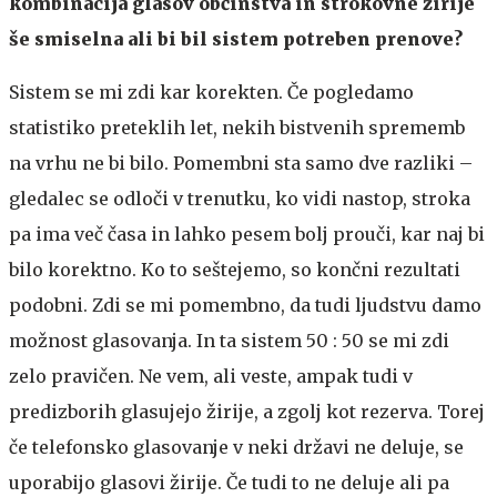
kombinacija glasov občinstva in strokovne žirije
še smiselna ali bi bil sistem potreben prenove?
Sistem se mi zdi kar korekten. Če pogledamo
statistiko preteklih let, nekih bistvenih sprememb
na vrhu ne bi bilo. Pomembni sta samo dve razliki –
gledalec se odloči v trenutku, ko vidi nastop, stroka
pa ima več časa in lahko pesem bolj prouči, kar naj bi
bilo korektno. Ko to seštejemo, so končni rezultati
podobni. Zdi se mi pomembno, da tudi ljudstvu damo
možnost glasovanja. In ta sistem 50 : 50 se mi zdi
zelo pravičen. Ne vem, ali veste, ampak tudi v
predizborih glasujejo žirije, a zgolj kot rezerva. Torej
če telefonsko glasovanje v neki državi ne deluje, se
uporabijo glasovi žirije. Če tudi to ne deluje ali pa