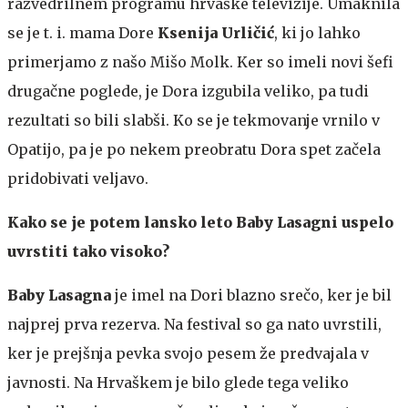
razvedrilnem programu hrvaške televizije. Umaknila
se je t. i. mama Dore
Ksenija Urličić
, ki jo lahko
primerjamo z našo Mišo Molk. Ker so imeli novi šefi
drugačne poglede, je Dora izgubila veliko, pa tudi
rezultati so bili slabši. Ko se je tekmovanje vrnilo v
Opatijo, pa je po nekem preobratu Dora spet začela
pridobivati veljavo.
Kako se je potem lansko leto Baby Lasagni uspelo
uvrstiti tako visoko?
Baby Lasagna
je imel na Dori blazno srečo, ker je bil
najprej prva rezerva. Na festival so ga nato uvrstili,
ker je prejšnja pevka svojo pesem že predvajala v
javnosti. Na Hrvaškem je bilo glede tega veliko