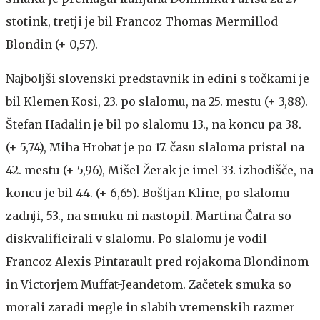
stotink, tretji je bil Francoz Thomas Mermillod
Blondin (+ 0,57).
Najboljši slovenski predstavnik in edini s točkami je
bil Klemen Kosi, 23. po slalomu, na 25. mestu (+ 3,88).
Štefan Hadalin je bil po slalomu 13., na koncu pa 38.
(+ 5,74), Miha Hrobat je po 17. času slaloma pristal na
42. mestu (+ 5,96), Mišel Žerak je imel 33. izhodišče, na
koncu je bil 44. (+ 6,65). Boštjan Kline, po slalomu
zadnji, 53., na smuku ni nastopil. Martina Čatra so
diskvalificirali v slalomu. Po slalomu je vodil
Francoz Alexis Pintarault pred rojakoma Blondinom
in Victorjem Muffat-Jeandetom. Začetek smuka so
morali zaradi megle in slabih vremenskih razmer