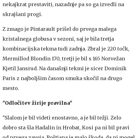
nekajkrat prestaviti, nazadnje pa so ga izvedli na
skrajšani progi.
Z zmago je Pintarault prišel do prvega malega
kristalnega globusa v sezoni, saj je bila tretja
kombinacijska tekma tudi zadnja. Zbral je 220 točk,
Mermillod Blondin 170, tretji je bil s 165 Norvežan
Kjetil Jansrud. Na današnji tekmi je sicer Dominik
Paris z najboljšim časom smuka skočil na drugo
mesto.
"Odločitev žirije pravilna"
"Slalom je bil videti enostavno, a je bil težji. Zelo
dobro sta šla Hadalin in Hrobat, Kosi pa ni bil pravi
od prvega zavoja. Boštjana je malo škoda, da ni mogel