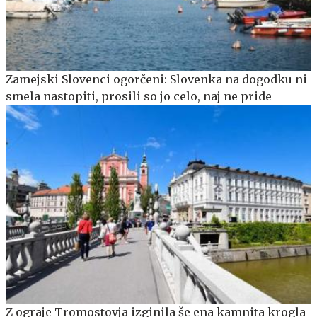
Zamejski Slovenci ogorčeni: Slovenka na dogodku ni
smela nastopiti, prosili so jo celo, naj ne pride
Z ograje Tromostovja izginila še ena kamnita krogla