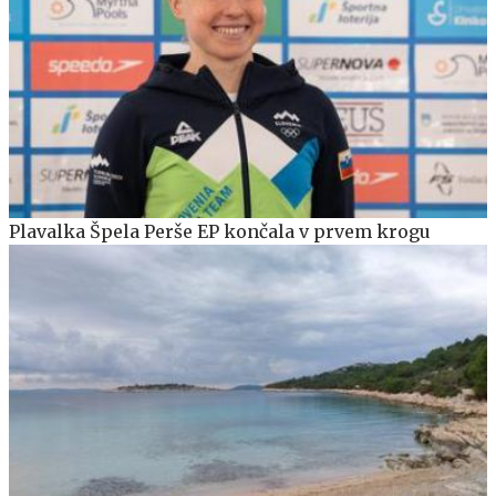
Plavalka Špela Perše EP končala v prvem krogu