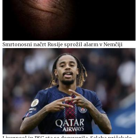
Smrtonosni načrt Rusije sprožil alarm v Nemčiji