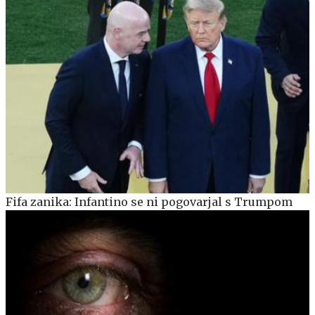
Fifa zanika: Infantino se ni pogovarjal s Trumpom