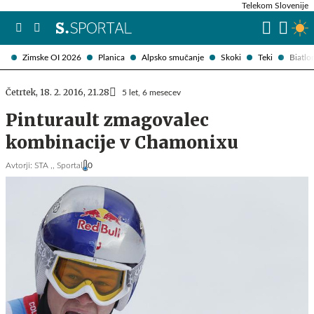
Telekom Slovenije
Zimske OI 2026
Planica
Alpsko smučanje
Skoki
Teki
Biatlo
Četrtek, 18. 2. 2016, 21.28
5 let, 6 mesecev
Pinturault zmagovalec
kombinacije v Chamonixu
Avtorji:
STA ,,
Sportal
0