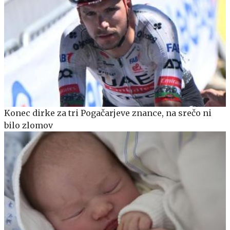
Konec dirke za tri Pogačarjeve znance, na srečo ni
bilo zlomov