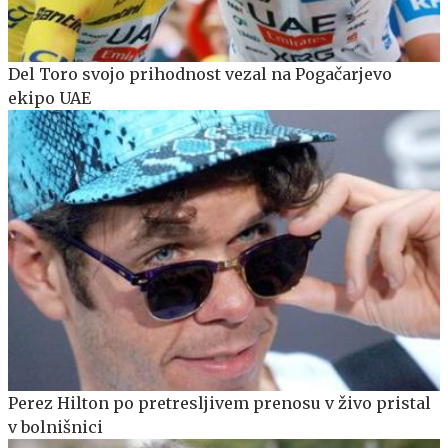
Del Toro svojo prihodnost vezal na Pogačarjevo
ekipo UAE
Perez Hilton po pretresljivem prenosu v živo pristal
v bolnišnici