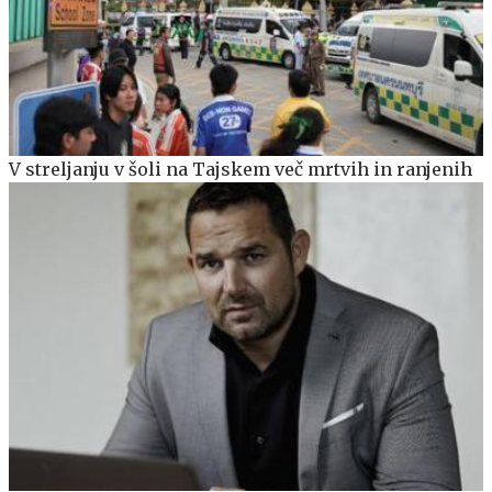
V streljanju v šoli na Tajskem več mrtvih in ranjenih