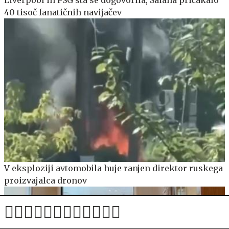
Liverpool in PSG sta se dogovorila, Salaha pričakalo
40 tisoč fanatičnih navijačev
V eksploziji avtomobila huje ranjen direktor ruskega
proizvajalca dronov