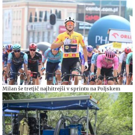
Milan še tretjič najhitrejši v sprintu na Poljskem