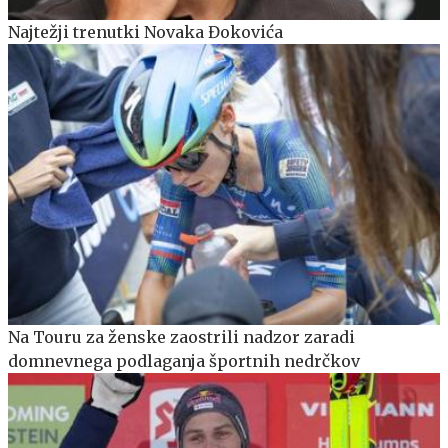
Najtežji trenutki Novaka Đokovića
Na Touru za ženske zaostrili nadzor zaradi
domnevnega podlaganja športnih nedrčkov