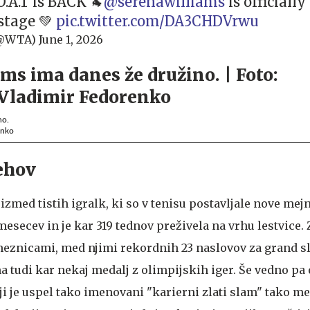
O.A.T is BACK 🐐
@serenawilliams
is officiall
 stage 💚
pic.twitter.com/DA3CHDVrwu
(@WTA)
June 1, 2026
no.
enko
ehov
izmed tistih igralk, ki so v tenisu postavljale nove mej
 mesecev in je kar 319 tednov preživela na vrhu lestvice.
eznicami, med njimi rekordnih 23 naslovov za grand s
ima tudi kar nekaj medalj z olimpijskih iger. Še vedno pa
 ji je uspel tako imenovani "karierni zlati slam" tako m