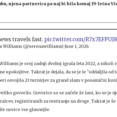
bu, njena partnerica pa naj bi bila komaj 19-letna Vi
ews travels fast.
pic.twitter.com/R7x7EFPUJ8
a Williams (@serenawilliams)
June 1, 2026
illiams je svoj zadnji dvoboj igrala leta 2022, a nikoli 
e upokojitve. Takrat je dejala, da se je le "oddaljila od 
rieri osvojila 23 turnirjev za grand slam v posamični ko
 veliko govorilo. Govorice so se začele že lani, ko se je 
alcev, registriranih za testiranje na droge. Takrat je še
ile novice vse glasnejše.