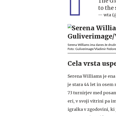
The G.
to the
— wta 
Serena Williams ima danes že druži
Foto: Guliverimage/Vladimir Fedor
Cela vrsta usp
Serena Williams je ena 
je stara 44 let in osem
73 turnirjev med posam
eri, v svoji vitrini pa 
igralka v zgodovini, ki