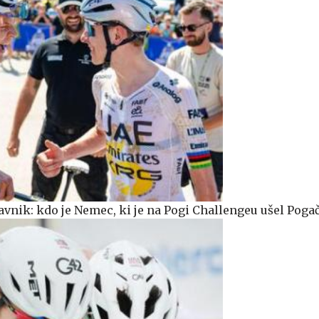
avnik: kdo je Nemec, ki je na Pogi Challengeu ušel Poga