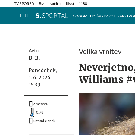
Info in obvestila
Tehnik
TV SPORED
Bizi
Najdi.si
Itis.si
1188
NOGOMET
KOŠARKA
KOLESARSTVO
Avtor:
Velika vrnitev
B. B.
Neverjetno,
Ponedeljek,
Williams #
1. 6. 2026,
16.39
2 meseca
0,78
Natisni članek