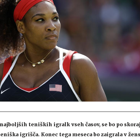
ajboljših teniških igralk vseh časov, se bo po skoraj
teniška igrišča. Konec tega meseca bo zaigrala v žen