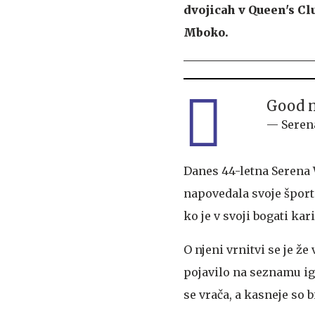
dvojicah v Queen's Clu
Mboko.
Good n
— Seren
Danes 44-letna Serena W
napovedala svoje športn
ko je v svoji bogati ka
O njeni vrnitvi se je že
pojavilo na seznamu igr
se vrača, a kasneje so b