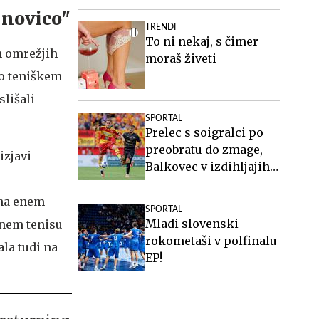
pri Twenteju
i novico"
TRENDI
To ni nekaj, s čimer
h omrežjih
moraš živeti
po teniškem
slišali
SPORTAL
Prelec s soigralci po
preobratu do zmage,
izjavi
Balkovec v izdihljajih
do remija
 na enem
SPORTAL
Mladi slovenski
ovnem tenisu
rokometaši v polfinalu
ala tudi na
EP!