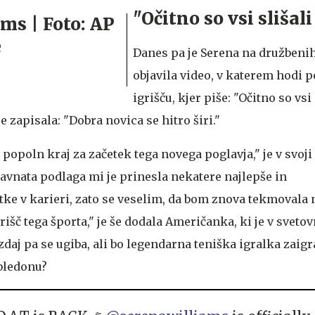
"Očitno so vsi slišal
Danes pa je Serena na družbeni
objavila video, v katerem hodi 
igrišču, kjer piše: "Očitno so vsi 
e zapisala: "Dobra novica se hitro širi."
 popoln kraj za začetek tega novega poglavja," je v svoji 
avnata podlaga mi je prinesla nekatere najlepše in
ke v karieri, zato se veselim, da bom znova tekmovala
rišč tega športa," je še dodala Američanka, ki je v svet
zdaj pa se ugiba, ali bo legendarna teniška igralka zaigr
mbledonu?