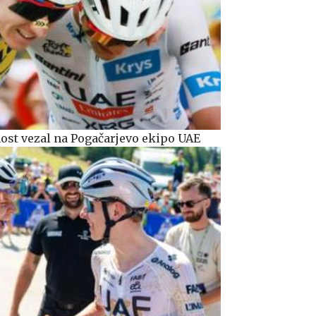
ost vezal na Pogačarjevo ekipo UAE