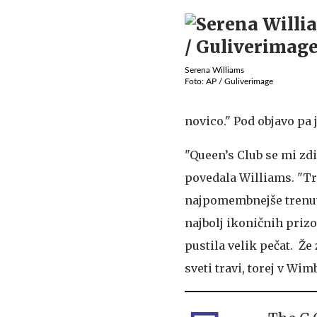
Serena Williams
Foto: AP / Guliverimage
novico." Pod objavo pa j
"Queen’s Club se mi zdi
povedala Williams. "Tr
najpomembnejše trenut
najbolj ikoničnih prizo
pustila velik pečat. Že 
sveti travi, torej v Wi