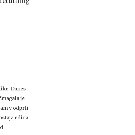
y returning
nike. Danes
 Zmagala je
lam v odprti
 ostaja edina
ed