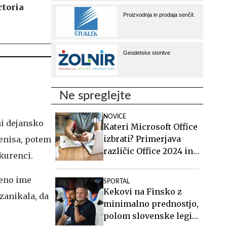
ctoria
Ne spreglejte
NOVICE
ni dejansko
Kateri Microsoft Office
izbrati? Primerjava
tenisa, potem
različic Office 2024 in
nkurenci.
Office 2021.
njeno ime
SPORTAL
Kekovi na Finsko z
 zanikala, da
minimalno prednostjo,
polom slovenske legije