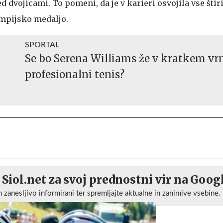
vojicami. To pomeni, da je v karieri osvojila vse štiri
impijsko medaljo.
SPORTAL
Se bo Serena Williams že v kratkem vrn
profesionalni tenis?
 Siol.net za svoj prednostni vir na Goog
n zanesljivo informirani ter spremljajte aktualne in zanimive vsebine.