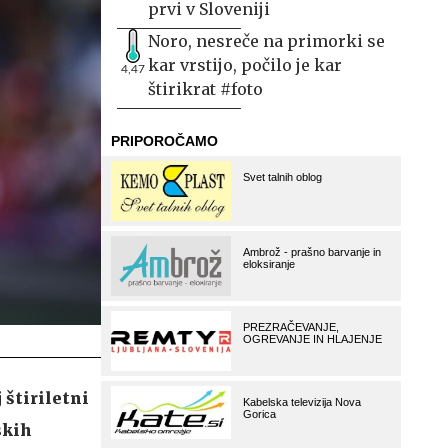
prvi v Sloveniji
Noro, nesreče na primorki se
kar vrstijo, počilo je kar
4,47
štirikrat #foto
 štiriletni
skih