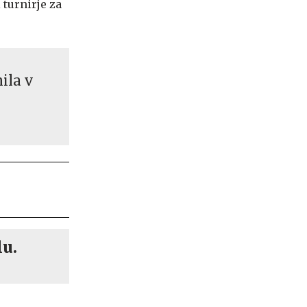
 turnirje za
ila v
lu.