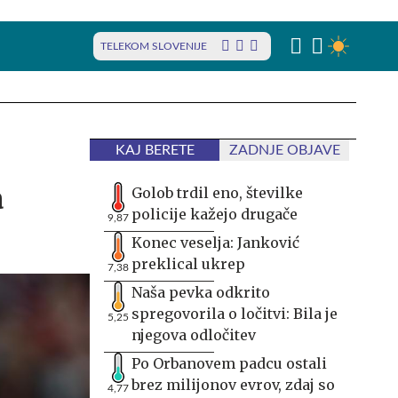
TELEKOM SLOVENIJE
KAJ BERETE
ZADNJE OBJAVE
a
Golob trdil eno, številke
policije kažejo drugače
9,87
Konec veselja: Janković
preklical ukrep
7,38
Naša pevka odkrito
spregovorila o ločitvi: Bila je
5,25
njegova odločitev
Po Orbanovem padcu ostali
brez milijonov evrov, zdaj so
4,77