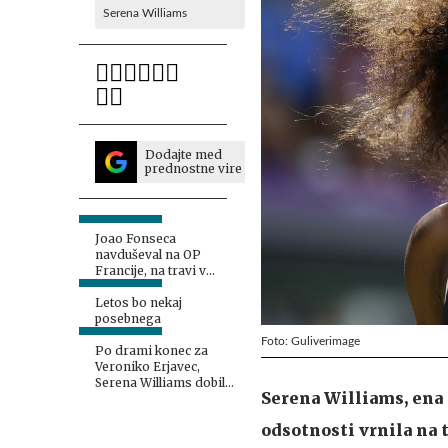
Serena Williams
Dodajte med
prednostne vire
Joao Fonseca
navduševal na OP
Francije, na travi v
Halleju že izpadel
Letos bo nekaj
posebnega
Foto: Guliverimage
Po drami konec za
Veroniko Erjavec,
Serena Williams dobila
Serena Williams, ena n
niz
odsotnosti vrnila na 