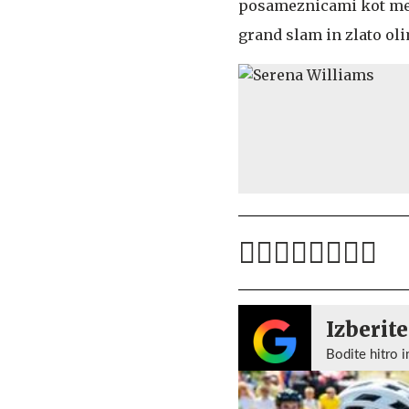
posameznicami kot med d
grand slam in zlato ol
Izberite
Bodite hitro i