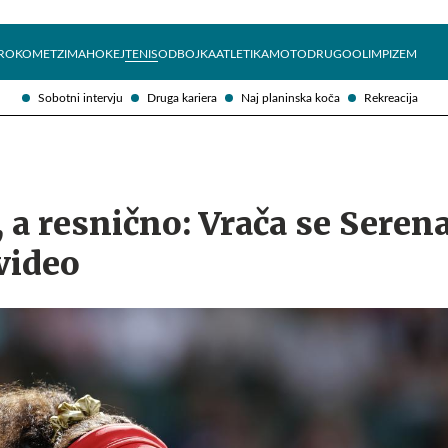
Želite prejemati e-novice?
Uživajmo pametno
ROKOMET
ZIMA
HOKEJ
TENIS
ODBOJKA
ATLETIKA
MOTO
DRUGO
OLIMPIZEM
Sobotni intervju
Druga kariera
Naj planinska koča
Rekreacija
 a resnično: Vrača se Seren
video