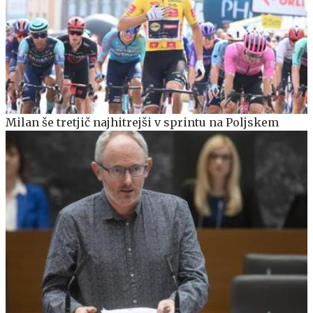
Milan še tretjič najhitrejši v sprintu na Poljskem