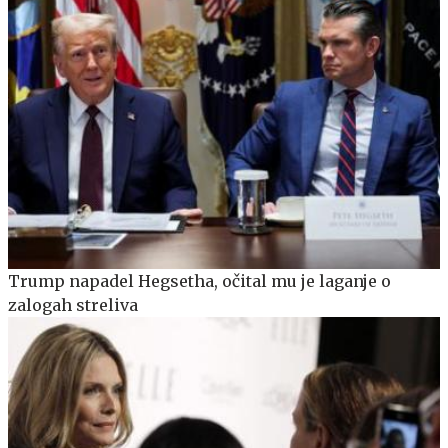
Trump napadel Hegsetha, očital mu je laganje o
zalogah streliva