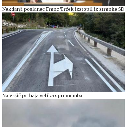
Nekdanji poslanec Franc Trček izstopil iz stranke SD
Na Vršič prihaja velika sprememba