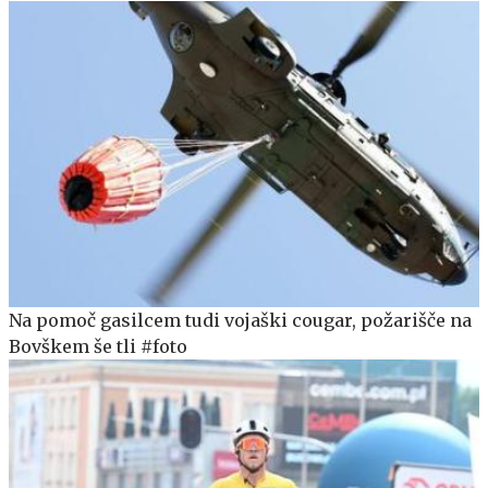
Na pomoč gasilcem tudi vojaški cougar, požarišče na
Bovškem še tli #foto