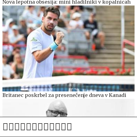
Nova lepotna obsesija: mini hladilniki v kopalnicah
Britanec poskrbel za presenečenje dneva v Kanadi