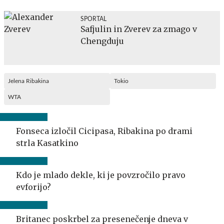
SPORTAL
Safjulin in Zverev za zmago v
Chengduju
Jelena Ribakina
Tokio
WTA
Fonseca izločil Cicipasa, Ribakina po drami
strla Kasatkino
Kdo je mlado dekle, ki je povzročilo pravo
evforijo?
Britanec poskrbel za presenečenje dneva v