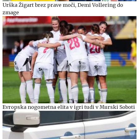
Urška Žigart brez prave moči, Demi Vollering do
zmage
Evropska nogometna elita v igri tudi v Murski Soboti