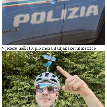
V jezeru našli truplo moža italijanske ministrice