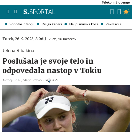
Telekom Slovenije
Sobotni intervju
Druga kariera
Naj planinska koča
Rekreacija
Torek, 26. 9. 2023, 8.06
2 leti, 10 mesecev
Jelena Ribakina
Poslušala je svoje telo in
odpovedala nastop v Tokiu
Avtorji:
R. P.,
Matic Prevc/STA
0,06