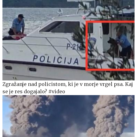
Zgražanje nad policistom, ki je v morje vrgel psa. Kaj
se je res dogajalo? #video