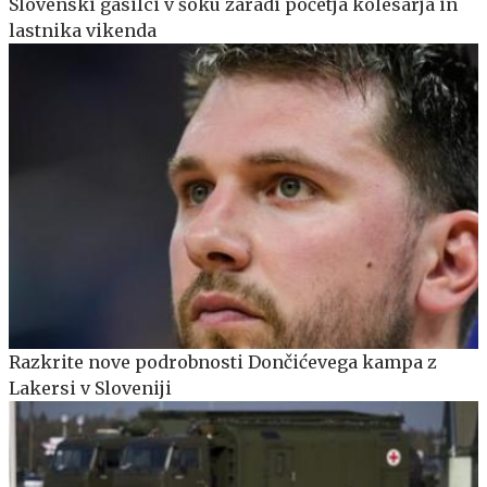
Slovenski gasilci v šoku zaradi početja kolesarja in
lastnika vikenda
Razkrite nove podrobnosti Dončićevega kampa z
Lakersi v Sloveniji