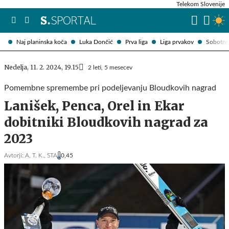
Telekom Slovenije
Naj planinska koča
Luka Dončić
Prva liga
Liga prvakov
Sobotni 
Nedelja, 11. 2. 2024, 19.15
2 leti, 5 mesecev
Pomembne spremembe pri podeljevanju Bloudkovih nagrad
Lanišek, Penca, Orel in Ekar
dobitniki Bloudkovih nagrad za
2023
Avtorji:
A. T. K.,
STA
0,45