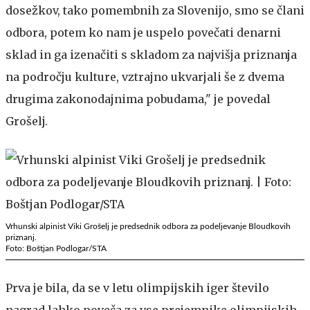
dosežkov, tako pomembnih za Slovenijo, smo se člani
odbora, potem ko nam je uspelo povečati denarni
sklad in ga izenačiti s skladom za najvišja priznanja
na področju kulture, vztrajno ukvarjali še z dvema
drugima zakonodajnima pobudama," je povedal
Grošelj.
Vrhunski alpinist Viki Grošelj je predsednik odbora za podeljevanje Bloudkovih
priznanj.
Foto: Boštjan Podlogar/STA
Prva je bila, da se v letu olimpijskih iger število
nagrad lahko poveča za vse prejemnike olimpijskih