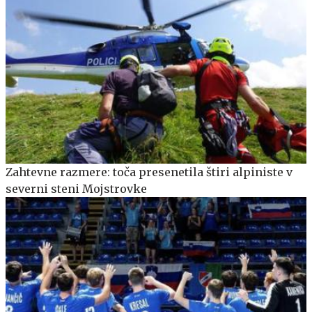
Zahtevne razmere: toča presenetila štiri alpiniste v
severni steni Mojstrovke