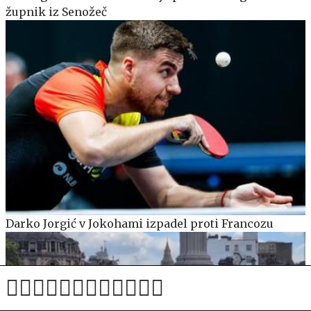
župnik iz Senožeč
Darko Jorgić v Jokohami izpadel proti Francozu