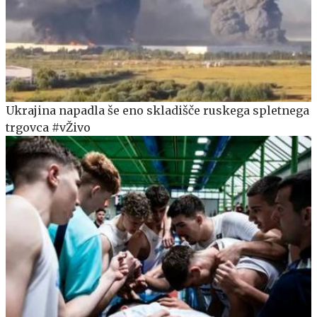
Ukrajina napadla še eno skladišče ruskega spletnega
trgovca #vŽivo