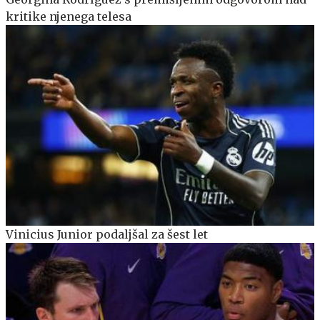
kritike njenega telesa
Vinicius Junior podaljšal za šest let