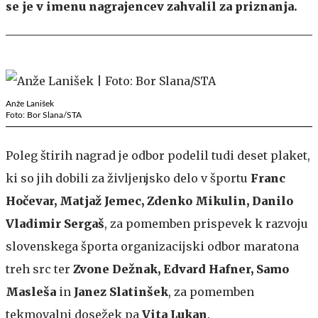
se je v imenu nagrajencev zahvalil za priznanja.
Anže Lanišek
Foto: Bor Slana/STA
Poleg štirih nagrad je odbor podelil tudi deset plaket,
ki so jih dobili za življenjsko delo v športu
Franc
Hočevar, Matjaž Jemec, Zdenko Mikulin, Danilo
Vladimir Sergaš
, za pomemben prispevek k razvoju
slovenskega športa organizacijski odbor maratona
treh src ter
Zvone Dežnak, Edvard Hafner, Samo
Masleša
in
Janez Slatinšek
, za pomemben
tekmovalni dosežek pa
Vita Lukan
.