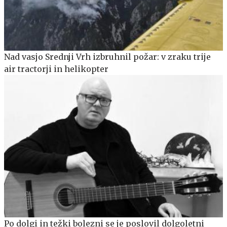
Nad vasjo Srednji Vrh izbruhnil požar: v zraku trije
air tractorji in helikopter
Po dolgi in težki bolezni se je poslovil dolgoletni