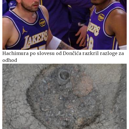
Hachimura po slovesu od Dončića razkril razloge za
odhod