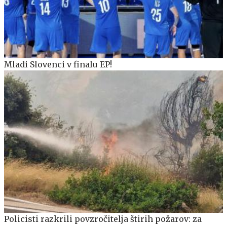
Mladi Slovenci v finalu EP!
Policisti razkrili povzročitelja štirih požarov: za