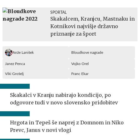
SPORTAL
Skakalcem, Kranjcu, Mastnaku in
Kotnikovi najvišje državno
priznanje za šport
Anže Lanišek
Bloudkove nagrade
Janez Penca
Vojko Orel
Viki Grošelj
Franc Ekar
Skakalci v Kranju nabirajo kondicijo, po
odgovore tudi v novo slovensko pridobitev
Hrgota in Tepeš še naprej z Domnom in Niko
Prevc, Janus v novi vlogi