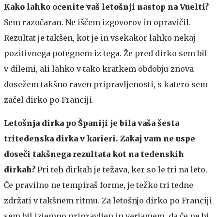
Kako lahko ocenite vaš letošnji nastop na Vuelti?
Sem razočaran. Ne iščem izgovorov in opravičil.
Rezultat je takšen, kot je in vsekakor lahko nekaj
pozitivnega potegnem iz tega. Že pred dirko sem bil
v dilemi, ali lahko v tako kratkem obdobju znova
dosežem takšno raven pripravljenosti, s katero sem
začel dirko po Franciji.
Letošnja dirka po Španiji je bila vaša šesta
tritedenska dirka v karieri. Zakaj vam ne uspe
doseči takšnega rezultata kot na tedenskih
dirkah?
Pri teh dirkah je težava, ker so le tri na leto.
Če pravilno ne tempiraš forme, je težko tri tedne
zdržati v takšnem ritmu. Za letošnjo dirko po Franciji
sem bil izjemno pripravljen in verjamem, da če ne bi