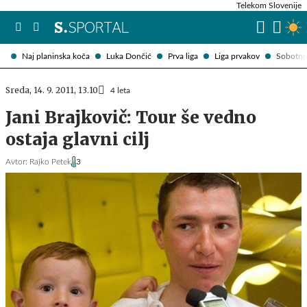
Telekom Slovenije
Naj planinska koča
Luka Dončić
Prva liga
Liga prvakov
Sobotni 
Sreda, 14. 9. 2011, 13.10
4 leta
Jani Brajkovič: Tour še vedno
ostaja glavni cilj
Avtor:
Rajko Petek
3