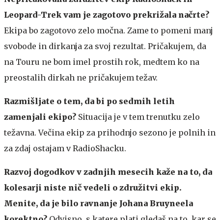
Leopard-Trek vam je zagotovo prekrižala načrte?
Ekipa bo zagotovo zelo močna. Zame to pomeni manj
svobode in dirkanja za svoj rezultat. Pričakujem, da
na Touru ne bom imel prostih rok, medtem ko na
preostalih dirkah ne pričakujem težav.
Razmišljate o tem, da bi po sedmih letih
zamenjali ekipo?
Situacija je v tem trenutku zelo
težavna. Večina ekip za prihodnjo sezono je polnih in
za zdaj ostajam v RadioShacku.
Razvoj dogodkov v zadnjih mesecih kaže na to, da
kolesarji niste nič vedeli o združitvi ekip.
Menite, da je bilo ravnanje Johana Bruyneela
korektno?
Odvisno, s katere plati gledaš na to, kar se