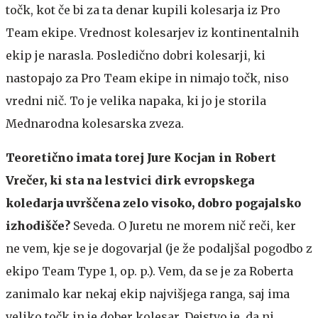
točk, kot če bi za ta denar kupili kolesarja iz Pro
Team ekipe. Vrednost kolesarjev iz kontinentalnih
ekip je narasla. Posledično dobri kolesarji, ki
nastopajo za Pro Team ekipe in nimajo točk, niso
vredni nič. To je velika napaka, ki jo je storila
Mednarodna kolesarska zveza.
Teoretično imata torej Jure Kocjan in Robert
Vrečer, ki sta na lestvici dirk evropskega
koledarja uvrščena zelo visoko, dobro pogajalsko
izhodišče?
Seveda. O Juretu ne morem nič reči, ker
ne vem, kje se je dogovarjal (je že podaljšal pogodbo z
ekipo Team Type 1, op. p.). Vem, da se je za Roberta
zanimalo kar nekaj ekip najvišjega ranga, saj ima
veliko točk in je dober kolesar. Dejstvo je, da ni