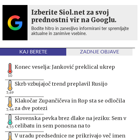
Izberite Siol.net za svoj
prednostni vir na Googlu.
Bodite hitro in zanesljivo informirani ter spremljajte
aktualne in zanimive vsebine.
KAJ BERETE
ZADNJE OBJAVE
Konec veselja: Janković preklical ukrep
10
Skrb vzbujajoč trend preplavil Rusijo
5,69
Klakočar Zupančičeva in Rop sta se odločila
za dve potezi
5,46
Slovenska pevka brez dlake na jeziku: Sem v
celibatu in sem ponosna na to
4,55
V uradu predsednice ne prikrivajo več imen