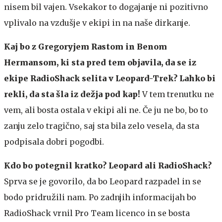
nisem bil vajen. Vsekakor to dogajanje ni pozitivno
vplivalo na vzdušje v ekipi in na naše dirkanje.
Kaj bo z Gregoryjem Rastom in Benom
Hermansom, ki sta pred tem objavila, da se iz
ekipe RadioShack selita v Leopard-Trek? Lahko bi
rekli, da sta šla iz dežja pod kap!
V tem trenutku ne
vem, ali bosta ostala v ekipi ali ne. Če ju ne bo, bo to
zanju zelo tragično, saj sta bila zelo vesela, da sta
podpisala dobri pogodbi.
Kdo bo potegnil kratko? Leopard ali RadioShack?
Sprva se je govorilo, da bo Leopard razpadel in se
bodo pridružili nam. Po zadnjih informacijah bo
RadioShack vrnil Pro Team licenco in se bosta