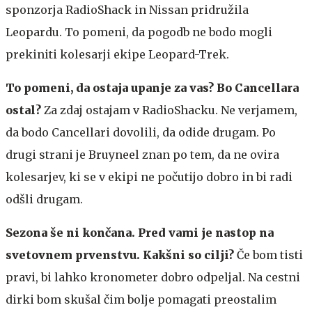
sponzorja RadioShack in Nissan pridružila
Leopardu. To pomeni, da pogodb ne bodo mogli
prekiniti kolesarji ekipe Leopard-Trek.
To pomeni, da ostaja upanje za vas? Bo Cancellara
ostal?
Za zdaj ostajam v RadioShacku. Ne verjamem,
da bodo Cancellari dovolili, da odide drugam. Po
drugi strani je Bruyneel znan po tem, da ne ovira
kolesarjev, ki se v ekipi ne počutijo dobro in bi radi
odšli drugam.
Sezona še ni končana. Pred vami je nastop na
svetovnem prvenstvu. Kakšni so cilji?
Če bom tisti
pravi, bi lahko kronometer dobro odpeljal. Na cestni
dirki bom skušal čim bolje pomagati preostalim