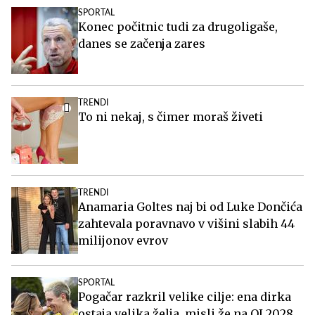
SPORTAL
Konec počitnic tudi za drugoligaše,
danes se začenja zares
TRENDI
To ni nekaj, s čimer moraš živeti
TRENDI
Anamaria Goltes naj bi od Luke Dončića
zahtevala poravnavo v višini slabih 44
milijonov evrov
SPORTAL
Pogačar razkril velike cilje: ena dirka
ostaja velika želja, misli že na OI 2028