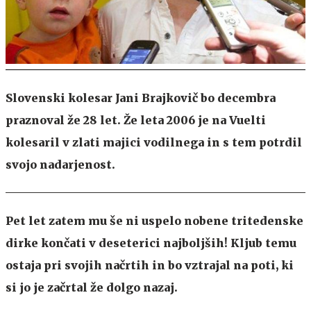
Slovenski kolesar Jani Brajkovič bo decembra
praznoval že 28 let. Že leta 2006 je na Vuelti
kolesaril v zlati majici vodilnega in s tem potrdil
svojo nadarjenost.
Pet let zatem mu še ni uspelo nobene tritedenske
dirke končati v deseterici najboljših! Kljub temu
ostaja pri svojih načrtih in bo vztrajal na poti, ki
si jo je začrtal že dolgo nazaj.