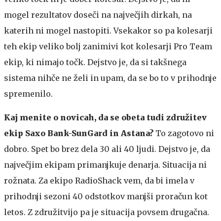
mogel rezultatov doseči na največjih dirkah, na
katerih ni mogel nastopiti. Vsekakor so pa kolesarji
teh ekip veliko bolj zanimivi kot kolesarji Pro Team
ekip, ki nimajo točk. Dejstvo je, da si takšnega
sistema nihče ne želi in upam, da se bo to v prihodnje
spremenilo.
Kaj menite o novicah, da se obeta tudi združitev
ekip Saxo Bank-SunGard in Astana?
To zagotovo ni
dobro. Spet bo brez dela 30 ali 40 ljudi. Dejstvo je, da
največjim ekipam primanjkuje denarja. Situacija ni
rožnata. Za ekipo RadioShack vem, da bi imela v
prihodnji sezoni 40 odstotkov manjši proračun kot
letos. Z združitvijo pa je situacija povsem drugačna.