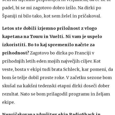
padel, bi se mi zagotovo dobro izšlo. Na dirki po
Španiji ni bilo tako, kot sem želel in pričakoval.
Letos ste dobili izjemno priložnost z vlogo
kapetana na Touru in Vuelti. Ni vam je uspelo
izkoristiti. Bo to kaj spremenilo načrte za
prihodnost?
Zagotovo bo dirka po Franciji v
prihodnjih letih eden mojih največjih ciljev. Kot
veste, bosta v ekipi tudi brata Schleck, kar pomeni, da
bom še težje dobil proste roke. V začetku sezone bom
skušal na kakšni tedenski etapni dirki doseči dober
rezultat. Nato se bom prilagodil programu in željam
ekipe.
Nepričakovana združitev ekip RadioShack in