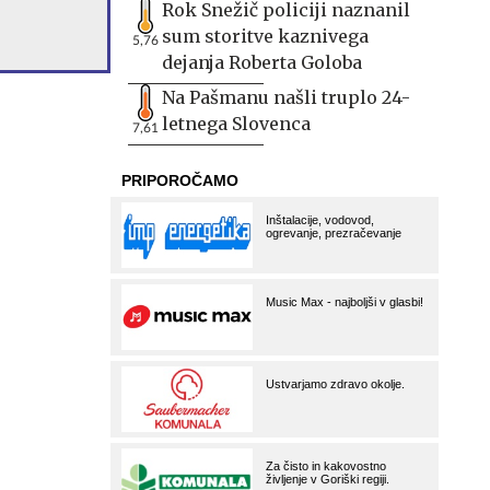
Rok Snežič policiji naznanil
sum storitve kaznivega
5,76
dejanja Roberta Goloba
Na Pašmanu našli truplo 24-
letnega Slovenca
7,61