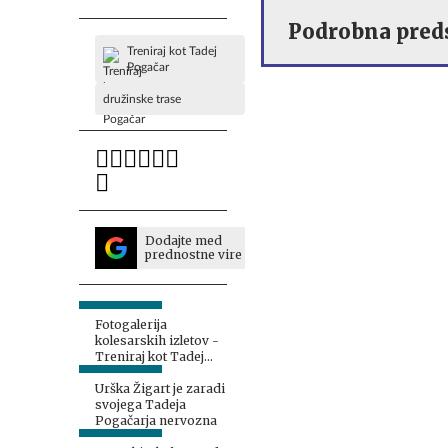
Podrobna preds
Treniraj kot Tadej
Pogačar
družinske trase
Dodajte med
prednostne vire
Fotogalerija
kolesarskih izletov -
Treniraj kot Tadej
Pogačar
Urška Žigart je zaradi
svojega Tadeja
Pogačarja nervozna