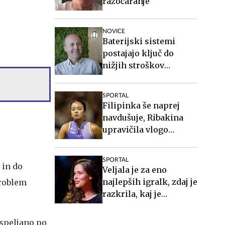
razočaranje
NOVICE
Baterijski sistemi
postajajo ključ do
nižjih stroškov
elektrike v podjetjih
SPORTAL
Filipinka še naprej
navdušuje, Ribakina
upravičila vlogo
favoritinje
SPORTAL
 in do
Veljala je za eno
najlepših igralk, zdaj je
problem
razkrila, kaj je
doživljala
 speljano po