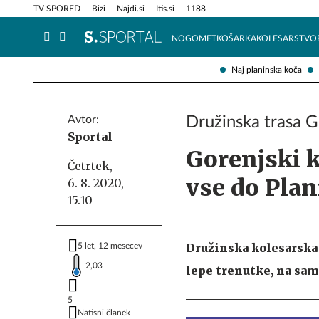
Info in obvestila
Tehnik
TV SPORED
Bizi
Najdi.si
Itis.si
1188
NOGOMET
KOŠARKA
KOLESARSTVO
Naj planinska koča
Avtor:
Družinska trasa G
Sportal
Gorenjski k
Četrtek,
vse do Plan
6. 8. 2020,
15.10
Družinska kolesarska 
5 let, 12 mesecev
2,03
lepe trenutke, na sam
5
Natisni članek