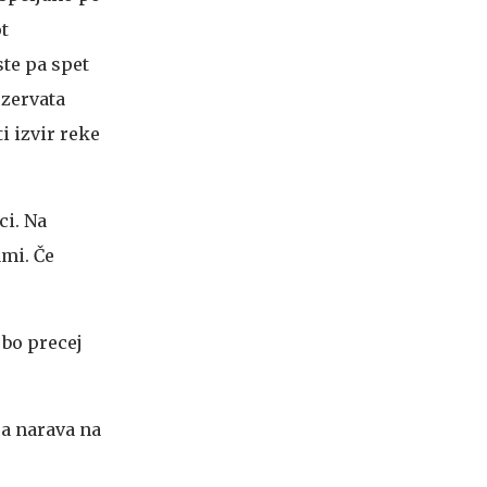
t
te pa spet
ezervata
i izvir reke
ci. Na
mi. Če
 bo precej
ja narava na