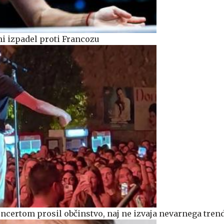
i izpadel proti Francozu
ncertom prosil občinstvo, naj ne izvaja nevarnega tren