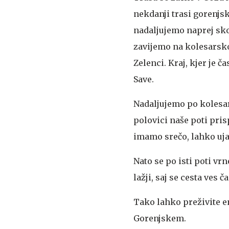
nekdanji trasi gorenjs
nadaljujemo naprej sko
zavijemo na kolesarsko
Zelenci. Kraj, kjer je 
Save.
Nadaljujemo po kolesars
polovici naše poti pri
imamo srečo, lahko uj
Nato se po isti poti vr
lažji, saj se cesta ves č
Tako lahko preživite en
Gorenjskem.