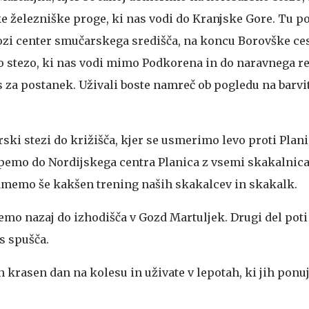
ke železniške proge, ki nas vodi do Kranjske Gore. Tu po
zi center smučarskega središča, na koncu Borovške ces
 stezo, ki nas vodi mimo Podkorena in do naravnega r
čas za postanek. Uživali boste namreč ob pogledu na barvit
ki stezi do križišča, kjer se usmerimo levo proti Plani
spemo do Nordijskega centra Planica z vsemi skakalnica
amemo še kakšen trening naših skakalcev in skakalk.
nemo nazaj do izhodišča v Gozd Martuljek. Drugi del poti
as spušča.
 krasen dan na kolesu in uživate v lepotah, ki jih ponu