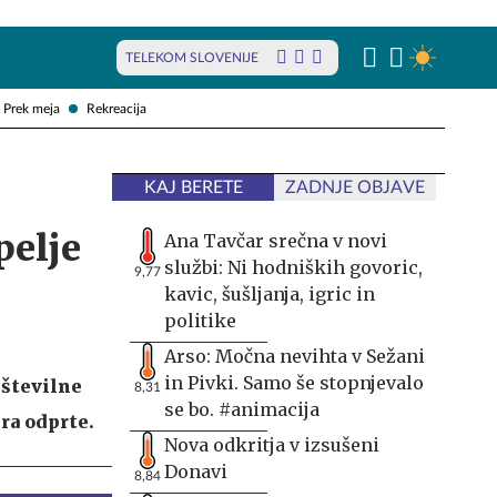
TELEKOM SLOVENIJE
Prek meja
Rekreacija
KAJ BERETE
ZADNJE OBJAVE
pelje
Ana Tavčar srečna v novi
službi: Ni hodniških govoric,
9,77
kavic, šušljanja, igric in
politike
Arso: Močna nevihta v Sežani
in Pivki. Samo še stopnjevalo
 številne
8,31
se bo. #animacija
ra odprte.
Nova odkritja v izsušeni
Donavi
8,84