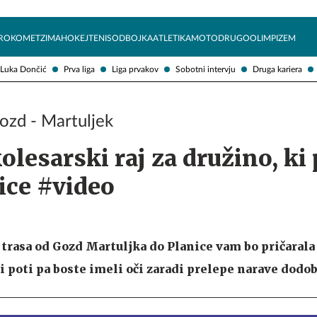
Želite prejemati e-novice?
Uživajmo pametno
ROKOMET
ZIMA
HOKEJ
TENIS
ODBOJKA
ATLETIKA
MOTO
DRUGO
OLIMPIZEM
Luka Dončić
Prva liga
Liga prvakov
Sobotni intervju
Druga kariera
ozd - Martuljek
olesarski raj za družino, ki 
ice #video
trasa od Gozd Martuljka do Planice vam bo pričarala
i poti pa boste imeli oči zaradi prelepe narave dodob