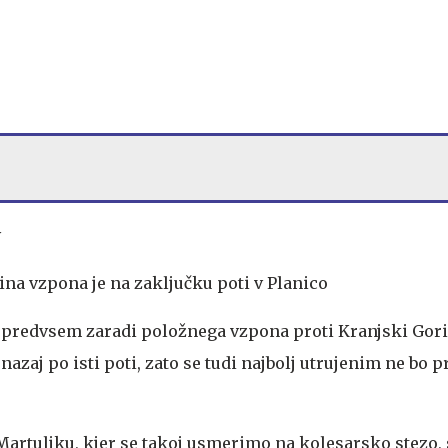
v
ina vzpona je na zaključku poti v Planico
 predvsem zaradi položnega vzpona proti Kranjski Gori
 nazaj po isti poti, zato se tudi najbolj utrujenim ne bo 
Martuljku, kjer se takoj usmerimo na kolesarsko stezo,