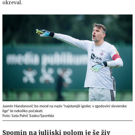
okreval.
Jasmin Handanović bo moral na naziv "najstarejši igralec v zgodovini slovenske
lige" še nekoliko počakati.
Foto: Saša Pahič Szabo/Sportida
Spomin na julijski polom je še živ