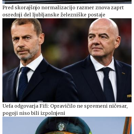
Pred skorajšnjo normalizacijo razmer znova zaprt
osrednji del ljubljanske železniške postaje
Uefa odgovarja Fifi: Opravičilo ne spremeni ničesar,
pogoji niso bili izpolnjeni