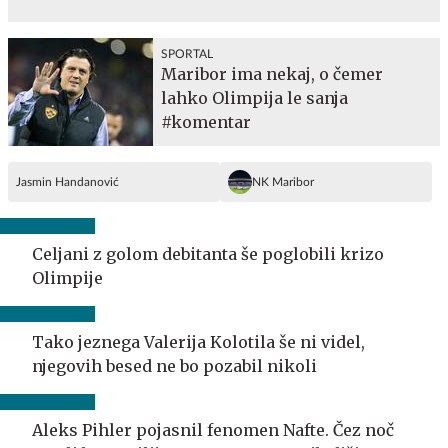
SPORTAL
Maribor ima nekaj, o čemer
lahko Olimpija le sanja
#komentar
Jasmin Handanović
NK Maribor
Celjani z golom debitanta še poglobili krizo
Olimpije
Tako jeznega Valerija Kolotila še ni videl,
njegovih besed ne bo pozabil nikoli
Aleks Pihler pojasnil fenomen Nafte. Čez noč