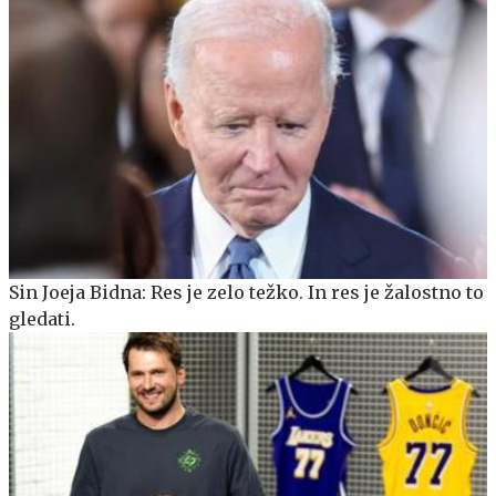
Sin Joeja Bidna: Res je zelo težko. In res je žalostno to
gledati.