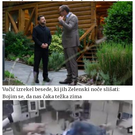
Vučić izrekel besede, ki jih Zelenski noče slišati:
Bojim se, da nas čaka težka zima