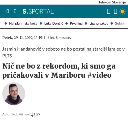
Telekom Slovenije
Naj planinska koča
Luka Dončić
Prva liga
Liga prvakov
Sobotni 
Petek, 29. 11. 2019, 14.19
6 let, 8 mesecev
Jasmin Handanović v soboto ne bo postal najstarejši igralec v
PLTS
Nič ne bo z rekordom, ki smo ga
pričakovali v Mariboru #video
Avtor:
Rok Viškovič
1,29