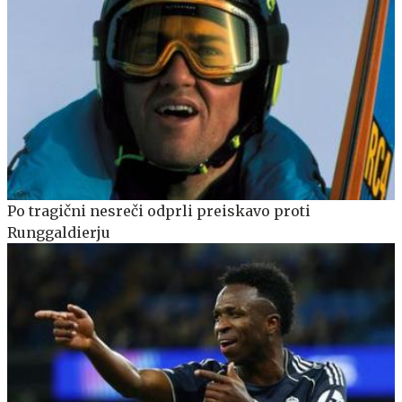
Po tragični nesreči odprli preiskavo proti
Runggaldierju