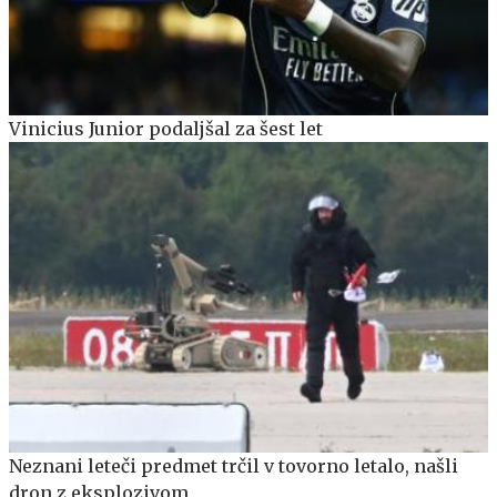
Vinicius Junior podaljšal za šest let
Neznani leteči predmet trčil v tovorno letalo, našli
dron z eksplozivom