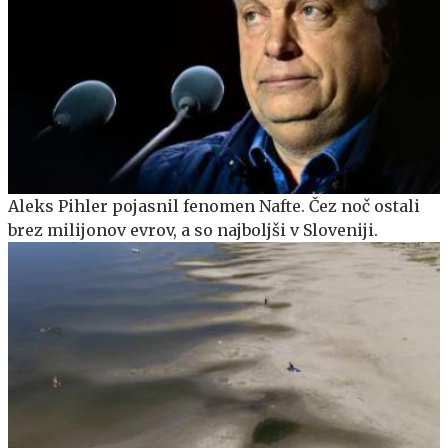
Aleks Pihler pojasnil fenomen Nafte. Čez noč ostali
brez milijonov evrov, a so najboljši v Sloveniji.