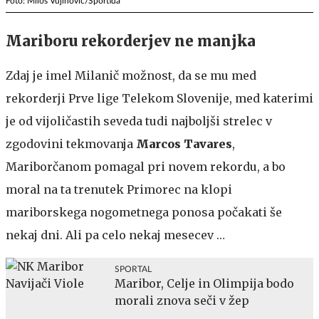
Foto: Miloš Vujinović/Sportida
Mariboru rekorderjev ne manjka
Zdaj je imel Milanič možnost, da se mu med
rekorderji Prve lige Telekom Slovenije, med katerimi
je od vijoličastih seveda tudi najboljši strelec v
zgodovini tekmovanja
Marcos Tavares
,
Mariborčanom pomagal pri novem rekordu, a bo
moral na ta trenutek Primorec na klopi
mariborskega nogometnega ponosa počakati še
nekaj dni. Ali pa celo nekaj mesecev …
SPORTAL
Maribor, Celje in Olimpija bodo
morali znova seči v žep