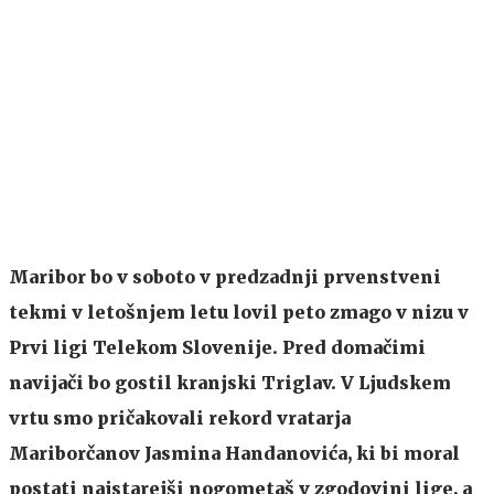
Maribor bo v soboto v predzadnji prvenstveni
tekmi v letošnjem letu lovil peto zmago v nizu v
Prvi ligi Telekom Slovenije. Pred domačimi
navijači bo gostil kranjski Triglav. V Ljudskem
vrtu smo pričakovali rekord vratarja
Mariborčanov Jasmina Handanovića, ki bi moral
postati najstarejši nogometaš v zgodovini lige, a