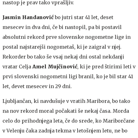
nastop je prav tako vprašljiv.
Jasmin Handanović
bo jutri star 41 let, deset
mesecev in dva dni, če bi nastopil, pa bi postavil
absolutni rekord prve slovenske nogometne lige in
postal najstarejši nogometaš, ki je zaigral v njej.
Rekorder bo tako še vsaj nekaj dni ostal nekdanji
vratar Celja
Amel
Mujčinović
, ki je pred štirimi leti v
prvi slovenski nogometni ligi branil, ko je bil star 41
let, devet mesecev in 29 dni.
Ljubljančan, ki navdušuje v vratih Maribora, bo tako
na nov rekord moral počakati še nekaj časa. Morda
celo do prihodnjega leta, če do srede, ko Mariborčane
v Velenju čaka zadnja tekma v letošnjem letu, ne bo