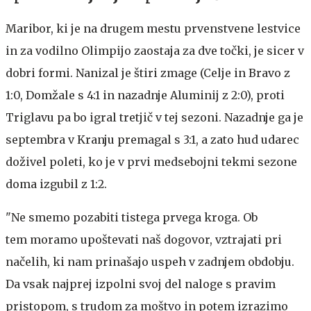
Maribor, ki je na drugem mestu prvenstvene lestvice
in za vodilno Olimpijo zaostaja za dve točki, je sicer v
dobri formi. Nanizal je štiri zmage (Celje in Bravo z
1:0, Domžale s 4:1 in nazadnje Aluminij z 2:0), proti
Triglavu pa bo igral tretjič v tej sezoni. Nazadnje ga je
septembra v Kranju premagal s 3:1, a zato hud udarec
doživel poleti, ko je v prvi medsebojni tekmi sezone
doma izgubil z 1:2.
"Ne smemo pozabiti tistega prvega kroga. Ob
tem moramo upoštevati naš dogovor, vztrajati pri
načelih, ki nam prinašajo uspeh v zadnjem obdobju.
Da vsak najprej izpolni svoj del naloge s pravim
pristopom, s trudom za moštvo in potem izrazimo