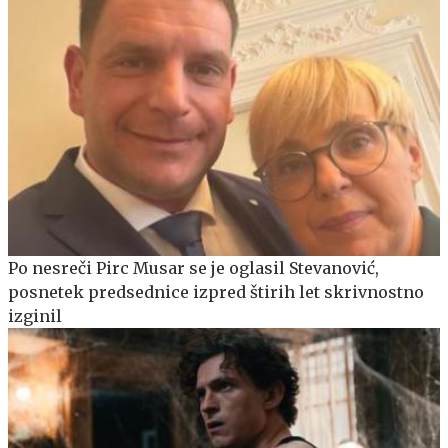
Po nesreči Pirc Musar se je oglasil Stevanović,
posnetek predsednice izpred štirih let skrivnostno
izginil