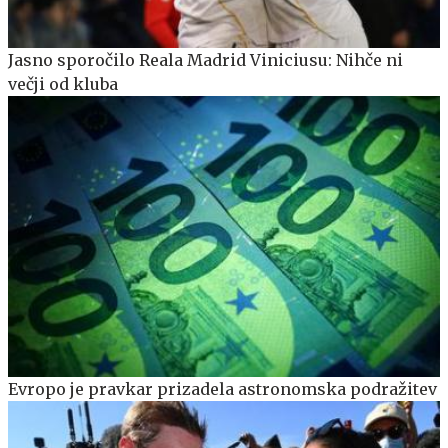
Jasno sporočilo Reala Madrid Viniciusu: Nihče ni
večji od kluba
Evropo je pravkar prizadela astronomska podražitev