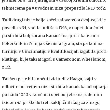
je začel ob 8. uri zjutraj, sta v dvoboj krenila odločno,
tekmecema pa v uvodnem nizu prepustila le 13. točk.
Tudi drugi niz je bolje začela slovenska dvojica, ki je
povedla s 3:1, vodila tudi še s 17:16, v napeti končnici
pa sta bila bolj zbrana Kanadčana, proti katerima
Pokeršnik in Zemljak še nista igrala, sta pa lani na
turnirju v Cincinnatiju v kvalifikacijah izgubila proti
Platingi, ki je takrat igral s Cameronom Wheelanom,
z 1:2.
Takšen pa je bil končni izid tudi v Haagu, kajti v
odločilnem tretjem nizu sta bila kanadska odbojkarja
po izidu 10:10 v končnici spet bolj zbrana, z delnim
izidom 4:1 prišla do treh zaključnih žog za zmago,