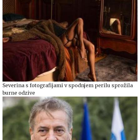
Severina s fotografijami v spodnjem perilu sprožila
burne odzive