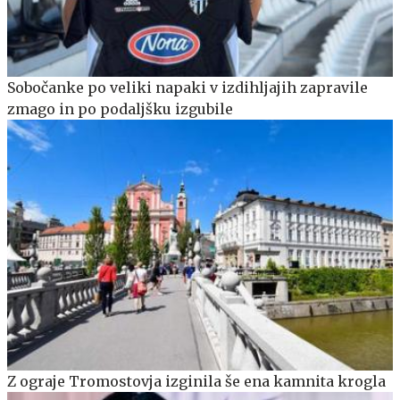
Sobočanke po veliki napaki v izdihljajih zapravile
zmago in po podaljšku izgubile
Z ograje Tromostovja izginila še ena kamnita krogla