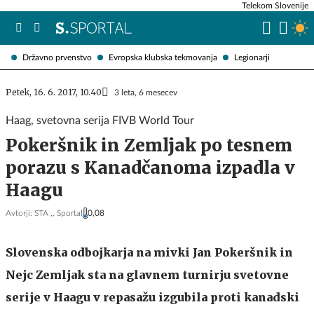
Telekom Slovenije
Državno prvenstvo
Evropska klubska tekmovanja
Legionarji
Petek, 16. 6. 2017, 10.40
3 leta, 6 mesecev
Haag, svetovna serija FIVB World Tour
Pokeršnik in Zemljak po tesnem
porazu s Kanadčanoma izpadla v
Haagu
Avtorji:
STA ,,
Sportal
0,08
Slovenska odbojkarja na mivki Jan Pokeršnik in
Nejc Zemljak sta na glavnem turnirju svetovne
serije v Haagu v repasažu izgubila proti kanadski