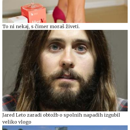
To ni nekaj, s čimer moraš živeti.
Jared Leto zaradi obtožb o spolnih napadih izgubil
veliko vlogo