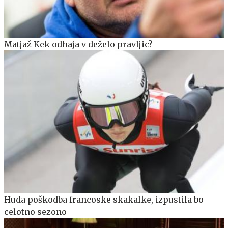
Matjaž Kek odhaja v deželo pravljic?
Huda poškodba francoske skakalke, izpustila bo
celotno sezono