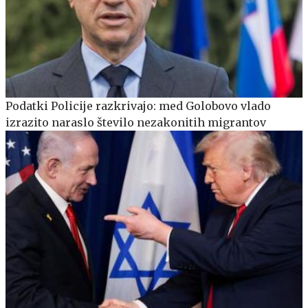
Podatki Policije razkrivajo: med Golobovo vlado
izrazito naraslo število nezakonitih migrantov