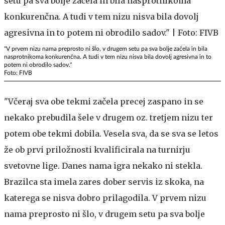
"V prvem nizu nama preprosto ni šlo, v drugem setu pa sva bolje začela in bila
nasprotnikoma konkurenčna. A tudi v tem nizu nisva bila dovolj agresivna in to
potem ni obrodilo sadov."
Foto: FIVB
"Včeraj sva obe tekmi začela precej zaspano in se
nekako prebudila šele v drugem oz. tretjem nizu ter
potem obe tekmi dobila. Vesela sva, da se sva se letos
že ob prvi priložnosti kvalificirala na turnirju
svetovne lige. Danes nama igra nekako ni stekla.
Brazilca sta imela zares dober servis iz skoka, na
katerega se nisva dobro prilagodila. V prvem nizu
nama preprosto ni šlo, v drugem setu pa sva bolje