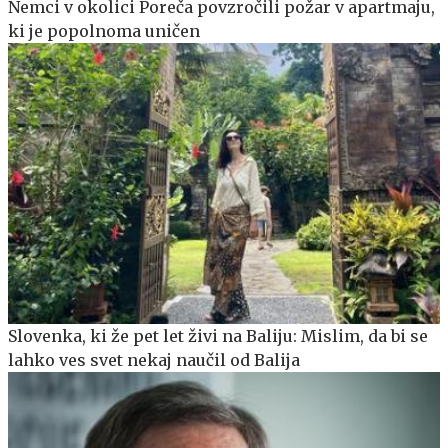
Nemci v okolici Poreča povzročili požar v apartmaju,
ki je popolnoma uničen
Slovenka, ki že pet let živi na Baliju: Mislim, da bi se
lahko ves svet nekaj naučil od Balija