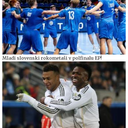
Mladi slovenski rokometaši v polfinalu EP!