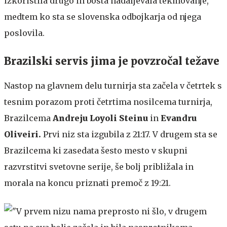
izkoristila drugo in bosta nadaljevala tekmovanje,
medtem ko sta se slovenska odbojkarja od njega
poslovila.
Brazilski servis jima je povzročal težave
Nastop na glavnem delu turnirja sta začela v četrtek s
tesnim porazom proti četrtima nosilcema turnirja,
Brazilcema
Andreju Loyoli Steinu
in
Evandru
Oliveiri.
Prvi niz sta izgubila z 21:17. V drugem sta se
Brazilcema ki zasedata šesto mesto v skupni
razvrstitvi svetovne serije, še bolj približala in
morala na koncu priznati premoč z 19:21.