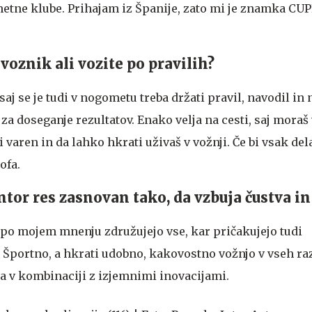
metne klube. Prihajam iz Španije, zato mi je znamka CU
 voznik ali
vozite po pravilih?
aj se je tudi v nogometu treba držati pravil, navodil in n
n za doseganje rezultatov. Enako velja na cesti, saj mora
i varen in da lahko hkrati uživaš v vožnji. Če bi vsak del
ofa.
ntor res zasnovan tako, da vzbuja čustva in
po mojem mnenju združujejo vse, kar pričakujejo tudi
. Športno, a hkrati udobno, kakovostno vožnjo v vseh r
 v kombinaciji z izjemnimi inovacijami.