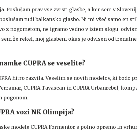
. Poslušam prav vse zvrsti glasbe, a ker sem v Slovenij
poslušam tudi balkansko glasbo. Ni mi všeč samo en stil
vo z nogometom, ne igramo vedno v istem slogu, odvis
t sem že rekel, moj glasbeni okus je odvisen od trenutn
znamke CUPRA se veselite?
UPRA hitro razvila. Veselim se novih modelov, ki bodo p
Terramar, CUPRA Tavascan in CUPRA Urbanrebel, komp
im pogonom.
PRA vozi NK Olimpija?
unske modele CUPRA Formentor s polno opremo in vrh