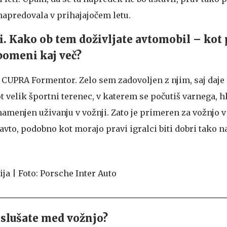
napredovala v prihajajočem letu.
ti. Kako ob tem doživljate avtomobil – kot
pomeni kaj več?
UPRA Formentor. Zelo sem zadovoljen z njim, saj daje
ot velik športni terenec, v katerem se počutiš varnega, h
namenjen uživanju v vožnji. Zato je primeren za vožnjo v
avto, podobno kot morajo pravi igralci biti dobri tako na
slušate med vožnjo?