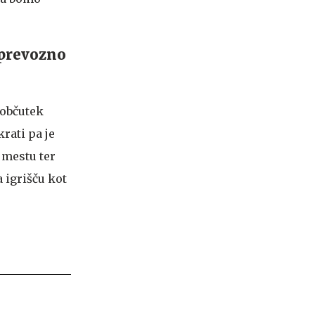
 prevozno
 občutek
krati pa je
 mestu ter
 igrišču kot