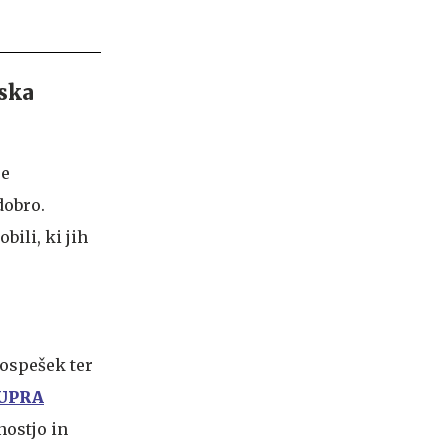
ska
se
dobro.
ili, ki jih
pospešek ter
UPRA
nostjo in