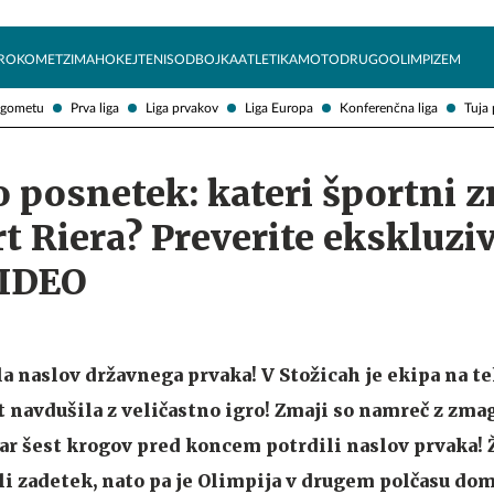
Želite prejemati e-novice?
Uživajmo pametno
ROKOMET
ZIMA
HOKEJ
TENIS
ODBOJKA
ATLETIKA
MOTO
DRUGO
OLIMPIZEM
ogometu
Prva liga
Liga prvakov
Liga Europa
Konferenčna liga
Tuja 
 posnetek: kateri športni 
t Riera? Preverite ekskluzi
VIDEO
la naslov državnega prvaka! V Stožicah je ekipa na t
navdušila z veličastno igro! Zmaji so namreč z zma
kar šest krogov pred koncem potrdili naslov prvaka!
li zadetek, nato pa je Olimpija v drugem polčasu dom