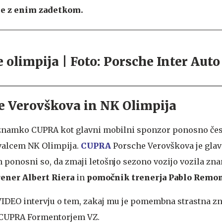
 še z enim zadetkom.
 Verovškova in NK Olimpija
znamko CUPRA kot glavni mobilni sponzor ponosno čes
alcem NK Olimpija.
CUPRA
Porsche Verovškova je glav
 ponosni so, da zmaji letošnjo sezono vozijo vozila z
rener Albert Riera
in
pomočnik trenerja Pablo Remon
VIDEO intervju o tem, zakaj mu je pomembna strastna z
s CUPRA Formentorjem VZ.