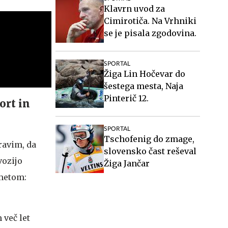
Klavrn uvod za
Cimirotiča. Na Vrhniki
se je pisala zgodovina.
SPORTAL
Žiga Lin Hočevar do
šestega mesta, Naja
Pinterič 12.
ort in
SPORTAL
Tschofenig do zmage,
ravim, da
slovensko čast reševal
vozijo
Žiga Jančar
ometom:
 več let