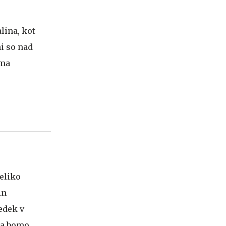
lina, kot
i so nad
oma
eliko
in
edek v
 pa bomo