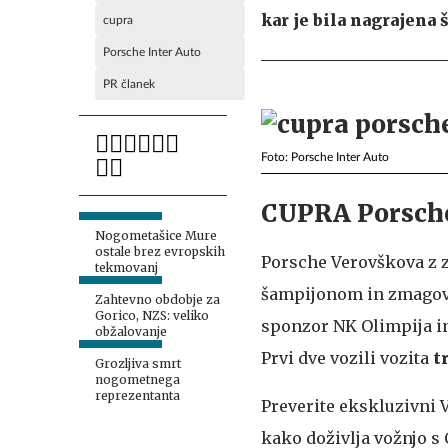
kar je bila nagrajena
cupra
Porsche Inter Auto
PR članek
Foto: Porsche Inter Auto
CUPRA Porsche
Nogometašice Mure
ostale brez evropskih
Porsche Verovškova z 
tekmovanj
šampijonom in zmagov
Zahtevno obdobje za
Gorico, NZS: veliko
sponzor NK Olimpija in
obžalovanje
Prvi dve vozili vozita
t
Grozljiva smrt
nogometnega
reprezentanta
Preverite ekskluzivni 
kako doživlja vožnjo 