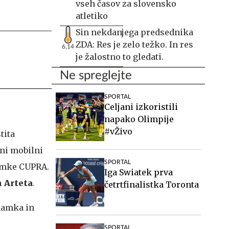
vseh časov za slovensko
atletiko
Sin nekdanjega predsednika
ZDA: Res je zelo težko. In res
6,14
je žalostno to gledati.
Ne spreglejte
SPORTAL
Celjani izkoristili
napako Olimpije
#vŽivo
tita
ni mobilni
SPORTAL
namke CUPRA.
Iga Swiatek prva
 Arteta
.
četrtfinalistka Toronta
namka in
SPORTAL