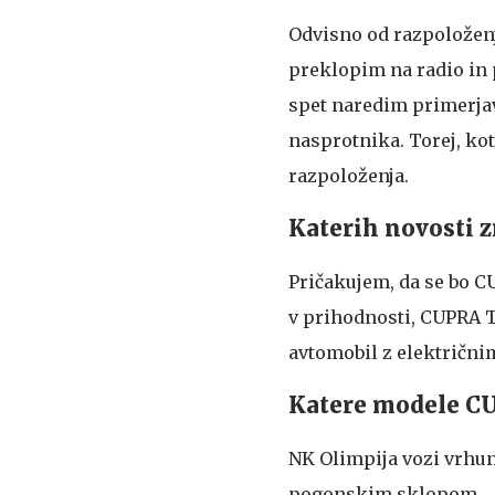
Odvisno od razpoloženja
preklopim na radio in 
spet naredim primerja
nasprotnika. Torej, ko
razpoloženja.
Katerih novosti 
Pričakujem, da se bo C
v prihodnosti, CUPRA 
avtomobil z električn
Katere modele CU
NK Olimpija vozi vrh
pogonskim sklopom.