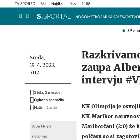
Info in obvestila
Tehnik
TV SPORED
Bizi
Najdi.si
Itis.si
1188
NOGOMET
KOŠARKA
KOLESARSTVO
SP v n
Razkrivamo
Sreda,
zaupa Alber
19. 4. 2023,
7.02
intervju #
3 leta, 3 mesece
Oglasno sporočilo
NK Olimpija je osvoji
Natisni članek
NK Maribor naravnost 
Mariborčani (2:0) že 
Albert Riera
polčasu so si zagotovi
nogomet