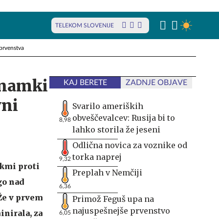
TELEKOM SLOVENIJE
prvenstva
znamki
KAJ BERETE
ZADNJE OBJAVE
vni
Svarilo ameriških
obveščevalcev: Rusija bi to
8,98
lahko storila že jeseni
Odlična novica za voznike od
torka naprej
9,32
ekmi proti
Preplah v Nemčiji
go nad
6,36
 Že v prvem
Primož Feguš upa na
najuspešnejše prvenstvo
inirala, za
6,05