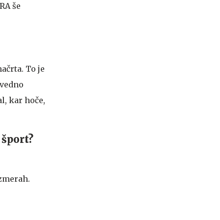
PRA še
ačrta. To je
š vedno
al, kar hoče,
 šport?
azmerah.