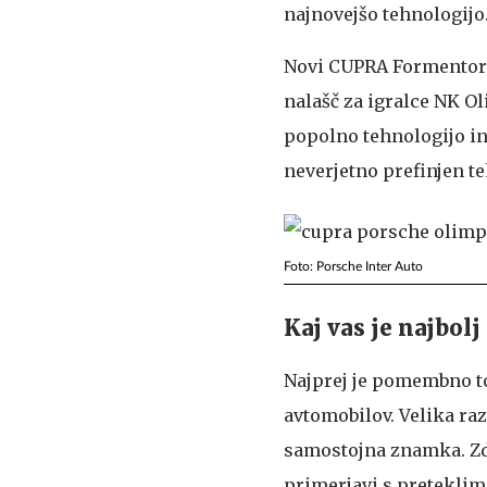
najnovejšo tehnologijo
Novi CUPRA Formentor j
nalašč za igralce NK O
popolno tehnologijo i
neverjetno prefinjen t
Foto: Porsche Inter Auto
Kaj vas je najbol
Najprej je pomembno to
avtomobilov. Velika ra
samostojna znamka. Zda
primerjavi s preteklimi