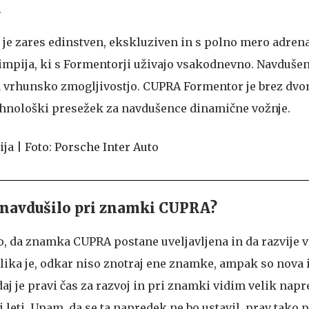
.
e zares edinstven, ekskluziven in s polno mero adrena
limpija, ki s Formentorji uživajo vsakodnevno. Navdušen
n vrhunsko zmogljivostjo. CUPRA Formentor je brez dv
ehnološki presežek za navdušence dinamične vožnje.
j navdušilo pri znamki CUPRA?
, da znamka CUPRA postane uveljavljena in da razvije v
zlika je, odkar niso znotraj ene znamke, ampak so nova 
j je pravi čas za razvoj in pri znamki vidim velik napr
 leti. Upam, da se ta napredek ne bo ustavil, prav tako