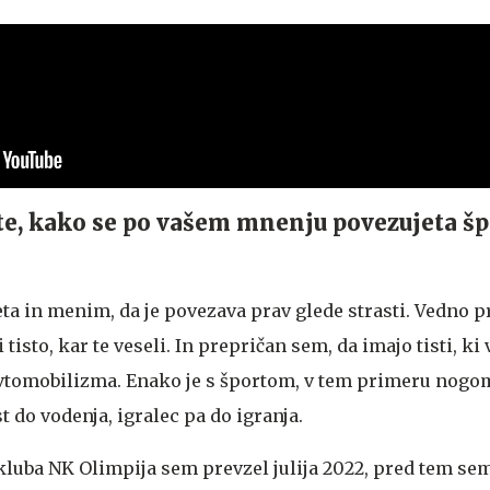
e, kako se po vašem mnenju povezujeta šp
ta in menim, da je povezava prav glede strasti. Vedno p
 tisto, kar te veseli. In prepričan sem, da imajo tisti, ki 
avtomobilizma. Enako je s športom, v tem primeru nog
t do vodenja, igralec pa do igranja.
uba NK Olimpija sem prevzel julija 2022, pred tem sem