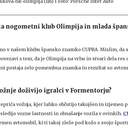
ta nogometni klub Olimpija in mlada špan
amo v našem klubu špansko znamko CUPRA. Mislim, da 
ezavi s tem, da je Olimpija na vrhu in stvari dela res 
ni postaja zelo pomembna znamka in rezultat so avtomob
žnje doživijo igralci v Formentorju?
epriča vožnja, kjer lahko občutijo takojšen in izjemen 
 sledijo vozne lastnosti in obnašanje vozila v ovinkih.
C
jemen avtomobil, ki ti takoj zleže pod kožo s svojo šport