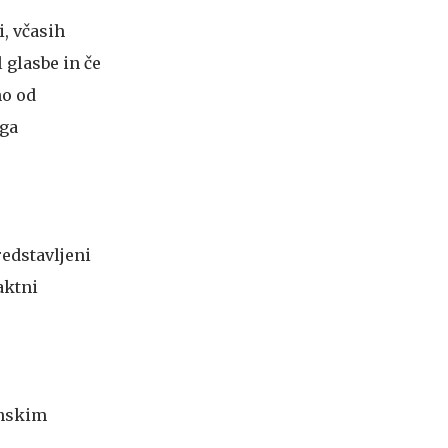
i, včasih
 glasbe in če
no od
ega
redstavljeni
aktni
unskim