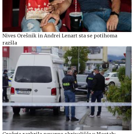
Nives Orešnik in Andrei Lenart sta se potihoma
razšla
Grožnje razkrile nevarno skrivališče v Mostah: