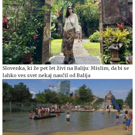
Slovenka, ki že pet let živi na Baliju: Mislim, da bi se
lahko ves svet nekaj naučil od Balija