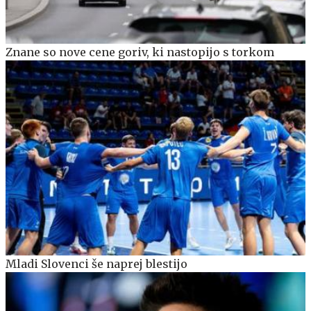
Znane so nove cene goriv, ki nastopijo s torkom
Mladi Slovenci še naprej blestijo