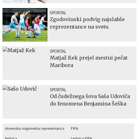
SPORTAL
Zgodovinski podvig najslabše
reprezentance na svetu
SPORTAL
Matjaž Kek prejel mestni pečat
Maribora
SPORTAL
Od čudežnega šova Saša Udoviča
do fenomena Benjamina Šeška
slovenska nogometna reprezentanca
FIFA
lestvica
Lestvica FIFA