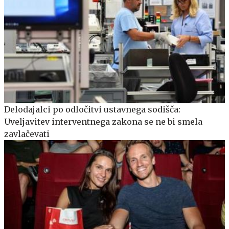
Delodajalci po odločitvi ustavnega sodišča:
Uveljavitev interventnega zakona se ne bi smela
zavlačevati