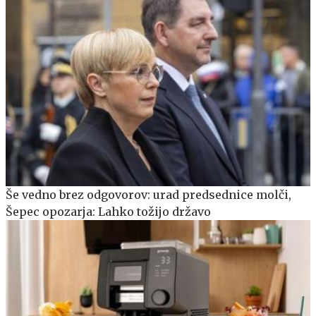
Še vedno brez odgovorov: urad predsednice molči,
Šepec opozarja: Lahko tožijo državo