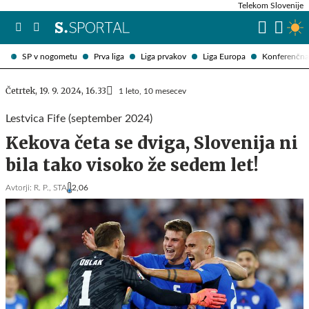
Telekom Slovenije
SP v nogometu
Prva liga
Liga prvakov
Liga Europa
Konferenčna 
Četrtek, 19. 9. 2024, 16.33
1 leto, 10 mesecev
Lestvica Fife (september 2024)
Kekova četa se dviga, Slovenija ni
bila tako visoko že sedem let!
Avtorji:
R. P.,
STA
2,06