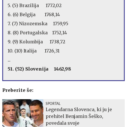
5. (5) Brazilija 1772,02
6. (6) Belgija 1768,14
7. (7) Nizozemska 1759,95
8. (8) Portugalska 1752,14
9. (9) Kolumbija 1738,72
10. (10) Italija 1726,31
...
51. (52) Slovenija 1462,98
Preberite še:
SPORTAL
Legendarna Slovenca, ki ju je
prehitel Benjamin Šeško,
povedala svoje