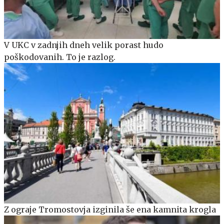
V UKC v zadnjih dneh velik porast hudo
poškodovanih. To je razlog.
Z ograje Tromostovja izginila še ena kamnita krogla