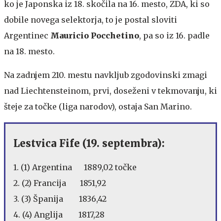
ko je Japonska iz 18. skočila na 16. mesto, ZDA, ki so
dobile novega selektorja, to je postal sloviti
Argentinec
Mauricio Pocchetino
, pa so iz 16. padle
na 18. mesto.
Na zadnjem 210. mestu navkljub zgodovinski zmagi
nad Liechtensteinom, prvi, doseženi v tekmovanju, ki
šteje za točke (liga narodov), ostaja San Marino.
Lestvica Fife (19. septembra):
1. (1) Argentina 1889,02 točke
2. (2) Francija 1851,92
3. (3) Španija 1836,42
4. (4) Anglija 1817,28