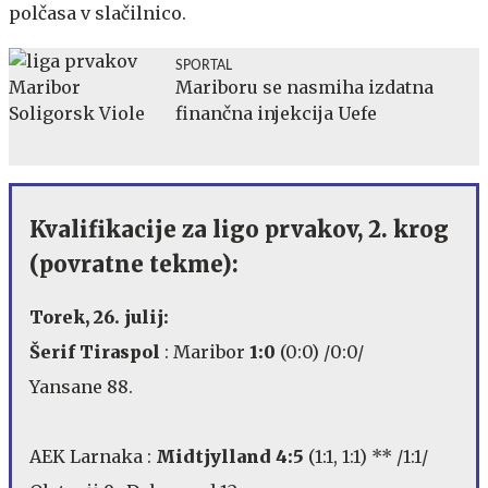
polčasa v slačilnico.
SPORTAL
Mariboru se nasmiha izdatna
finančna injekcija Uefe
Kvalifikacije za ligo prvakov, 2. krog
(povratne tekme):
Torek, 26. julij:
Šerif Tiraspol
: Maribor
1:0
(0:0) /0:0/
Yansane 88.
AEK Larnaka :
Midtjylland 4:5
(1:1, 1:1) ** /1:1/