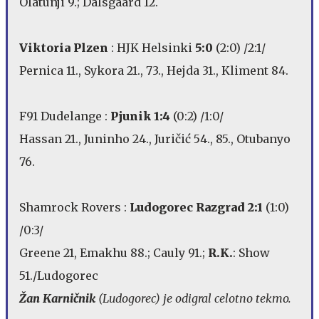
Olatunji 9.; Dalsgaard 12.
Viktoria Plzen
: HJK Helsinki
5:0
(2:0) /2:1/
Pernica 11., Sykora 21., 73., Hejda 31., Kliment 84.
F91 Dudelange :
Pjunik 1:4
(0:2) /1:0/
Hassan 21., Juninho 24., Juričić 54., 85., Otubanyo
76.
Shamrock Rovers :
Ludogorec Razgrad 2:1
(1:0)
/0:3/
Greene 21, Emakhu 88.; Cauly 91.;
R.K.
: Show
51./Ludogorec
Žan Karničnik
(Ludogorec) je odigral celotno tekmo.