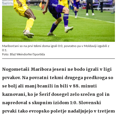
Mariborčani so na prvi tekmi doma igrali 0:0, povratno pa v Moldaviji izgubili z
0:1.
Foto: Blaž Weindorfer/Sportida
Nogometaši Maribora jeseni ne bodo igrali v ligi
prvakov. Na povratni tekmi drugega predkroga so
se bolj ali manj branili in bili v 88. minuti
kaznovani, ko je Šerif dosegel zelo srečen gol in
napredoval s skupnim izidom 1:0. Slovenski
prvaki tako evropsko poletje nadaljujejo v tretjem