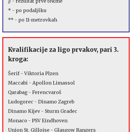
// - rezultat prve tekme
* - po podaljšku
** - po 11-metrovkah
Kvalifikacije za ligo prvakov, pari 3.
kroga:
Šerif - Viktoria Plzen
Maccabi - Apollon Limassol
Qarabag - Ferencvaroš
Ludogorec - Dinamo Zagreb
Dinamo Kijev - Sturm Gradec
Monaco - PSV Eindhoven
Union St. Gilloise - Glasgow Rangers