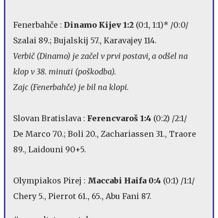
Fenerbahče :
Dinamo Kijev 1:2
(0:1, 1:1)* /0:0/
Szalai 89.; Bujalskij 57., Karavajey 114.
Verbič (Dinamo) je začel v prvi postavi, a odšel na
klop v 38. minuti (poškodba).
Zajc (Fenerbahče) je bil na klopi.
Slovan Bratislava :
Ferencvaroš 1:4
(0:2) /2:1/
De Marco 70.; Boli 20., Zachariassen 31., Traore
89., Laidouni 90+5.
Olympiakos Pirej :
Maccabi Haifa 0:4
(0:1) /1:1/
Chery 5., Pierrot 61., 65., Abu Fani 87.