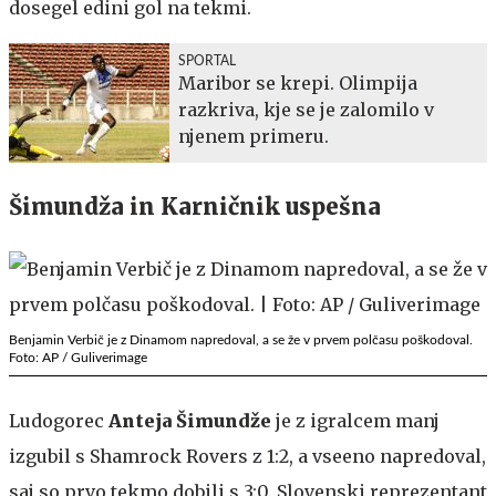
dosegel edini gol na tekmi.
SPORTAL
Maribor se krepi. Olimpija
razkriva, kje se je zalomilo v
njenem primeru.
Šimundža in Karničnik uspešna
Benjamin Verbič je z Dinamom napredoval, a se že v prvem polčasu poškodoval.
Foto: AP / Guliverimage
Ludogorec
Anteja Šimundže
je z igralcem manj
izgubil s Shamrock Rovers z 1:2, a vseeno napredoval,
saj so prvo tekmo dobili s 3:0. Slovenski reprezentant