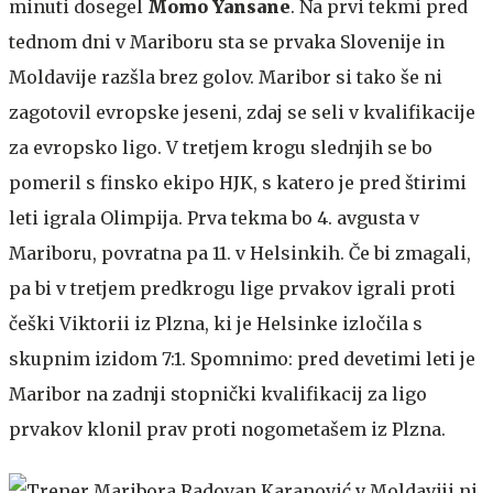
minuti dosegel
Momo Yansane
. Na prvi tekmi pred
tednom dni v Mariboru sta se prvaka Slovenije in
Moldavije razšla brez golov. Maribor si tako še ni
zagotovil evropske jeseni, zdaj se seli v kvalifikacije
za evropsko ligo. V tretjem krogu slednjih se bo
pomeril s finsko ekipo HJK, s katero je pred štirimi
leti igrala Olimpija. Prva tekma bo 4. avgusta v
Mariboru, povratna pa 11. v Helsinkih. Če bi zmagali,
pa bi v tretjem predkrogu lige prvakov igrali proti
češki Viktorii iz Plzna, ki je Helsinke izločila s
skupnim izidom 7:1. Spomnimo: pred devetimi leti je
Maribor na zadnji stopnički kvalifikacij za ligo
prvakov klonil prav proti nogometašem iz Plzna.