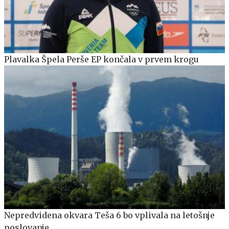
Plavalka Špela Perše EP končala v prvem krogu
Nepredvidena okvara Teša 6 bo vplivala na letošnje
poslovanje