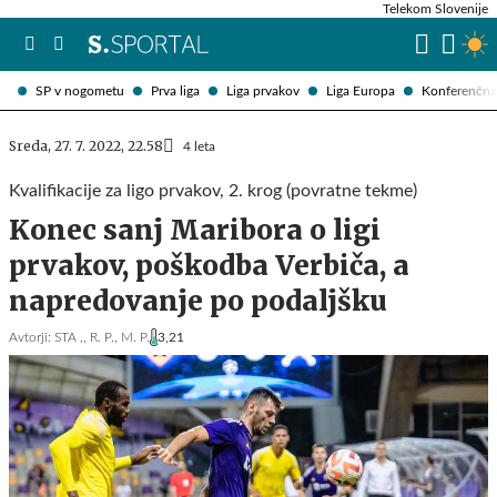
Telekom Slovenije
SP v nogometu
Prva liga
Liga prvakov
Liga Europa
Konferenčna 
Sreda, 27. 7. 2022, 22.58
4 leta
Kvalifikacije za ligo prvakov, 2. krog (povratne tekme)
Konec sanj Maribora o ligi
prvakov, poškodba Verbiča, a
napredovanje po podaljšku
Avtorji:
STA ,,
R. P.,
M. P.
3,21