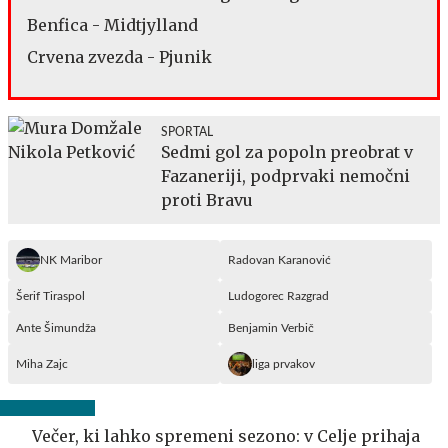
Benfica - Midtjylland
Crvena zvezda - Pjunik
SPORTAL
Sedmi gol za popoln preobrat v
Fazaneriji, podprvaki nemočni
proti Bravu
NK Maribor
Radovan Karanović
Šerif Tiraspol
Ludogorec Razgrad
Ante Šimundža
Benjamin Verbič
Miha Zajc
liga prvakov
Večer, ki lahko spremeni sezono: v Celje prihaja