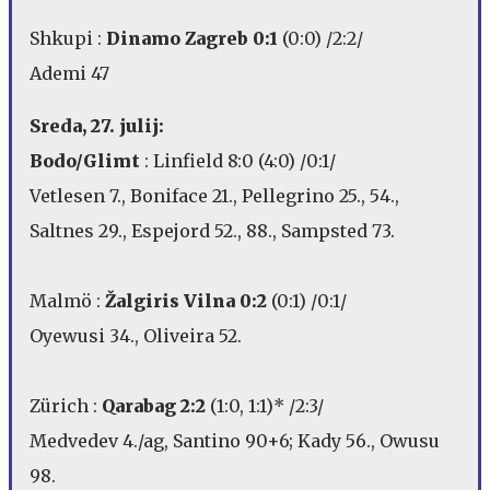
Shkupi :
Dinamo Zagreb 0:1
(0:0) /2:2/
Ademi 47
Sreda, 27. julij:
Bodo/Glimt
: Linfield 8:0 (4:0) /0:1/
Vetlesen 7., Boniface 21., Pellegrino 25., 54.,
Saltnes 29., Espejord 52., 88., Sampsted 73.
Malmö :
Žalgiris Vilna 0:2
(0:1) /0:1/
Oyewusi 34., Oliveira 52.
Zürich :
Qarabag 2:2
(1:0, 1:1)* /2:3/
Medvedev 4./ag, Santino 90+6; Kady 56., Owusu
98.