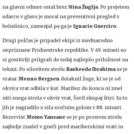
na glavni odmor ostal brez
Nina Žuglja
. Po prejetem
udarcu v glavo je moral na preventivni pregled v
bolnišnico, zamenjal pa ga je
Ignacio Guerrico
.
Drugi polčas je pripadel ekipi iz mednarodno
nepriznane Pridnestrske republike. V 49. minuti so
si gostitelji priigrali do tedaj najlepšo priložnost na
tekmi. Po silovitem strelu
Rasheeda Ibrahima
se je
vratar
Menno Bergsen
dotaknil žoge, ki se je od
okvira vrat odbila v kot. Maribor do konca ni imel
niti enega strela v okvir vrat, Šerif skupaj štiri. In to
jih je nagradilo s sila srečnim golom v 88. minuti.
Rezervist
Momo Yansane
se je po prostem strelu
najbolje znašel v gneči pred mariborskimi vrati in