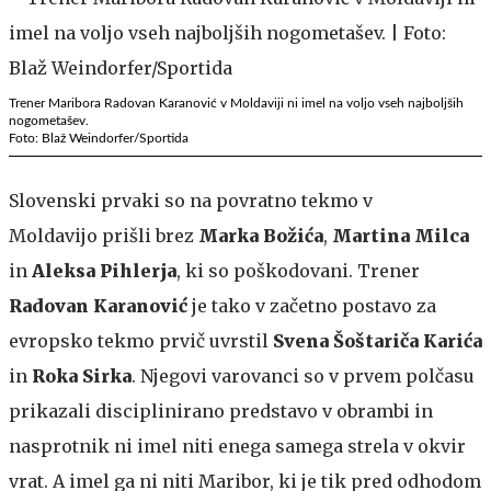
Trener Maribora Radovan Karanović v Moldaviji ni imel na voljo vseh najboljših
nogometašev.
Foto: Blaž Weindorfer/Sportida
Slovenski prvaki so na povratno tekmo v
Moldavijo prišli brez
Marka Božića
,
Martina Milca
in
Aleksa Pihlerja
, ki so poškodovani. Trener
Radovan Karanović
je tako v začetno postavo za
evropsko tekmo prvič uvrstil
Svena Šoštariča Karića
in
Roka Sirka
. Njegovi varovanci so v prvem polčasu
prikazali disciplinirano predstavo v obrambi in
nasprotnik ni imel niti enega samega strela v okvir
vrat. A imel ga ni niti Maribor, ki je tik pred odhodom