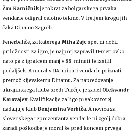
Žan Karničnik
je tokrat za bolgarskega prvaka
vendarle odigral celotno tekmo. V tretjem krogu jih
čaka Dinamo Zagreb.
Fenerbahče, za katerega
Miha Zajc
spet ni dobil
priložnosti za igro, je najprej zapravil 11-metrovko,
nato pa z igralcem manj v 88. minuti le izsilil
podaljšek. A moral v 114. minuti vendarle priznati
premoč kijevskemu Dinamu. Za napredovanje
ukrajinskega kluba sredi Turčije je zadel
Oleksandr
Karavajev
. Kvalifikacije za ligo prvakov torej
nadaljuje klub
Benjamina Verbiča
. A novica za
slovenskega reprezentanta vendarle ni zgolj dobra:
zaradi poškodbe je moral še pred koncem prvega