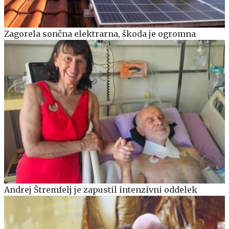
Zagorela sončna elektrarna, škoda je ogromna
Andrej Štremfelj je zapustil intenzivni oddelek