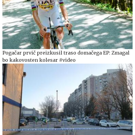
Pogačar prvič preizkusil traso domačega EP: Zmagal
bo kakovosten kolesar #video