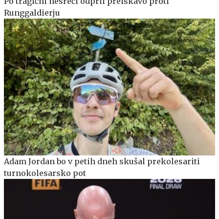
Po tragični nesreči odprli preiskavo proti
Runggaldierju
Adam Jordan bo v petih dneh skušal prekolesariti
turnokolesarsko pot