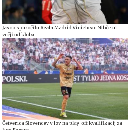
Jasno sporočilo Reala Madrid Viniciusu: Nihče ni
večji od kluba
Četverica Slovencev v lov na play-off kvalifikacij za
ligo Europa