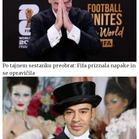
Po tajnem sestanku preobrat: Fifa priznala napake in
se opravičila