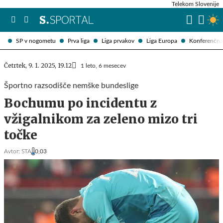
Telekom Slovenije
SP v nogometu
Prva liga
Liga prvakov
Liga Europa
Konferenčna 
Četrtek, 9. 1. 2025, 19.12
1 leto, 6 mesecev
Športno razsodišče nemške bundeslige
Bochumu po incidentu z
vžigalnikom za zeleno mizo tri
točke
Avtor:
STA
0,03