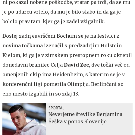
ni pokazal nobene poškodbe, vratar pa trdi, da se mu
je po udarcu vrtelo, da mu je bilo slabo in da ga je
bolelo prav tam, kjer ga je zadel vžigalnik.
Doslej zadnjeuvrščeni Bochum se je na lestvici z
novima točkama izenačil s predzadnjim Holstein
Kielom, ki ga je v zimskem prestopnem roku okrepil
donedavni branilec Celja
David Zec
, dve točki več od
omenjenih ekip ima Heidenheim, s katerim se je v
konferenčni ligi pomerila Olimpija. Berlinčani so
eno mesto izgubili in so zdaj 13.
SPORTAL
Neverjetne številke Benjamina
Šeška v ponos Slovenije