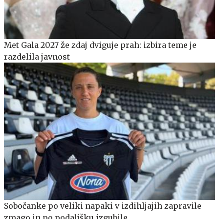
Met Gala 2027 že zdaj dviguje prah: izbira teme je
razdelila javnost
Sobočanke po veliki napaki v izdihljajih zapravile
zmago in po podaljšku izgubile