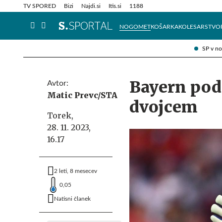
Info in obvestila
Tehnik
TV SPORED
Bizi
Najdi.si
Itis.si
1188
NOGOMET
KOŠARKA
KOLESARSTVO
SP v n
Bayern poda
Avtor:
Matic Prevc/STA
dvojcem
Torek,
28. 11. 2023,
16.17
2 leti, 8 mesecev
0,05
Natisni članek