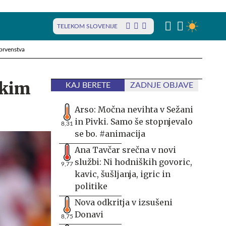
TELEKOM SLOVENIJE
prvenstva
skim
KAJ BERETE
ZADNJE OBJAVE
Arso: Močna nevihta v Sežani
in Pivki. Samo še stopnjevalo
8,31
se bo. #animacija
Ana Tavčar srečna v novi
službi: Ni hodniških govoric,
9,77
kavic, šušljanja, igric in
politike
Nova odkritja v izsušeni
Donavi
8,75