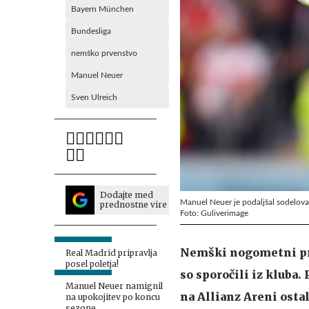
Bayern München
Bundesliga
nemško prvenstvo
Manuel Neuer
Sven Ulreich
Dodajte med
Manuel Neuer je podaljšal sodelov
prednostne vire
Foto: Guliverimage
Nemški nogometni prv
Real Madrid pripravlja
posel poletja!
so sporočili iz kluba
Manuel Neuer namignil
na Allianz Areni ostal
na upokojitev po koncu
sezone