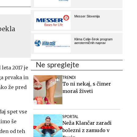
pekla
Ne spreglejte
 leta 2017 je
ga prvaka in
TRENDI
To ni nekaj, s čimer
hko že pred
moraš živeti
daj spet vse
SPORTAL
nimo še
Neža Klančar zaradi
bolezni z zamudo v
eden od teh