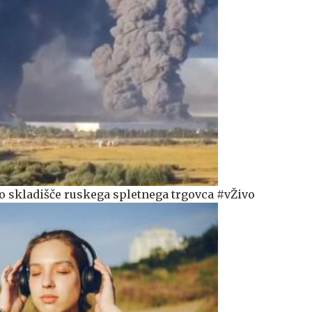
o skladišče ruskega spletnega trgovca #vŽivo