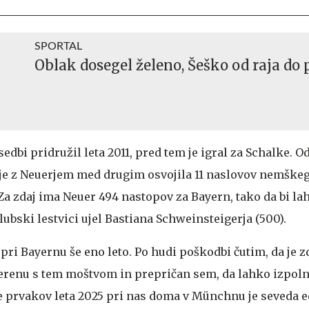
SPORTAL
Oblak dosegel želeno, Šeško od raja do 
edbi pridružil leta 2011, pred tem je igral za Schalke. Od
 je z Neuerjem med drugim osvojila 11 naslovov nemške
Za zdaj ima Neuer 494 nastopov za Bayern, tako da bi la
ubski lestvici ujel Bastiana Schweinsteigerja (500).
pri Bayernu še eno leto. Po hudi poškodbi čutim, da je z
terenu s tem moštvom in prepričan sem, da lahko izpol
ige prvakov leta 2025 pri nas doma v Münchnu je seveda 