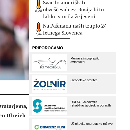
Svarilo ameriških
obveščevalcev: Rusija bi to
6,28
lahko storila že jeseni
Na Pašmanu našli truplo 24-
letnega Slovenca
7,46
vratarjema,
ven Ulreich