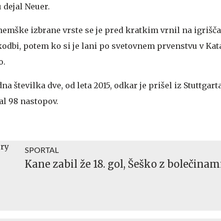
u dejal Neuer.
 nemške izbrane vrste se je pred kratkim vrnil na igriš
odbi, potem ko si je lani po svetovnem prvenstvu v Ka
o.
na številka dve, od leta 2015, odkar je prišel iz Stuttgarta
al 98 nastopov.
SPORTAL
Kane zabil že 18. gol, Šeško z bolečinami