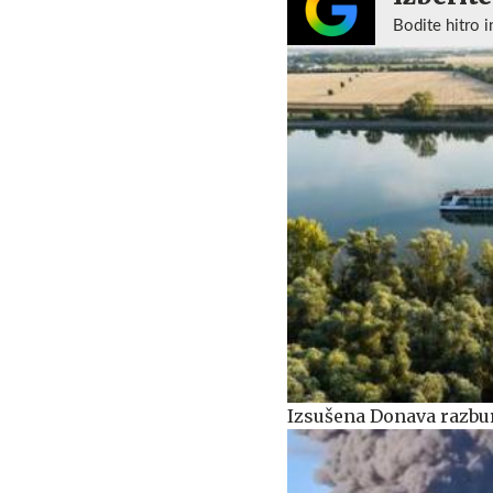
Bodite hitro i
Izsušena Donava razburj