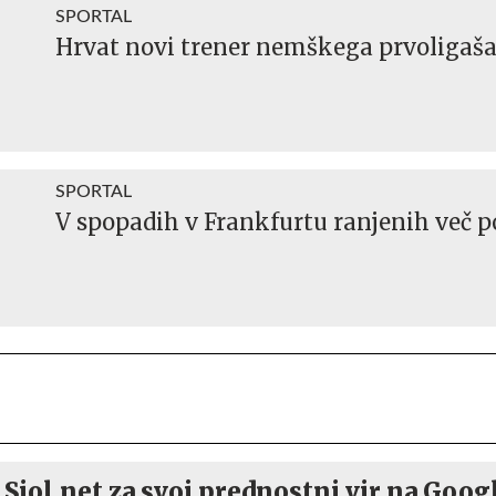
SPORTAL
Hrvat novi trener nemškega prvoligaš
SPORTAL
V spopadih v Frankfurtu ranjenih več p
 Siol.net za svoj prednostni vir na Goog