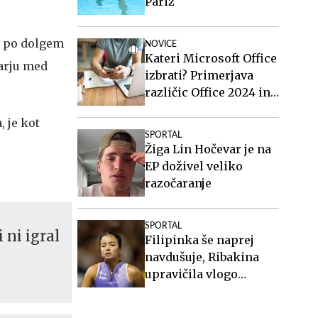
Pariz
ča po dolgem
NOVICE
Kateri Microsoft Office
tarju med
izbrati? Primerjava
različic Office 2024 in
Office 2021.
, je kot
SPORTAL
Žiga Lin Hočevar je na
EP doživel veliko
razočaranje
SPORTAL
 ni igral
Filipinka še naprej
navdušuje, Ribakina
upravičila vlogo
favoritinje