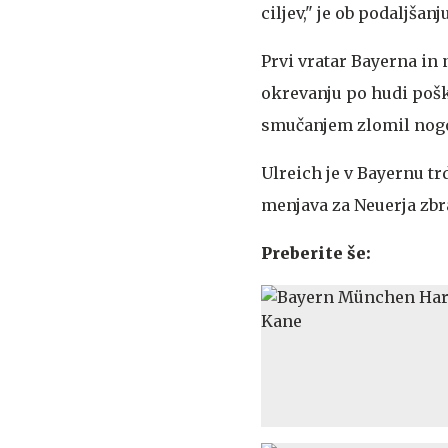
ciljev," je ob podaljšanj
Prvi vratar Bayerna in
okrevanju po hudi pošk
smučanjem zlomil nog
Ulreich je v Bayernu trd
menjava za Neuerja zbr
Preberite še: