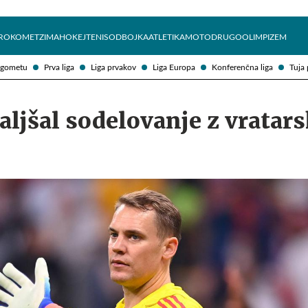
Želite prejemati e-novice?
Uživajmo pametno
ROKOMET
ZIMA
HOKEJ
TENIS
ODBOJKA
ATLETIKA
MOTO
DRUGO
OLIMPIZEM
ogometu
Prva liga
Liga prvakov
Liga Europa
Konferenčna liga
Tuja 
ljšal sodelovanje z vratar