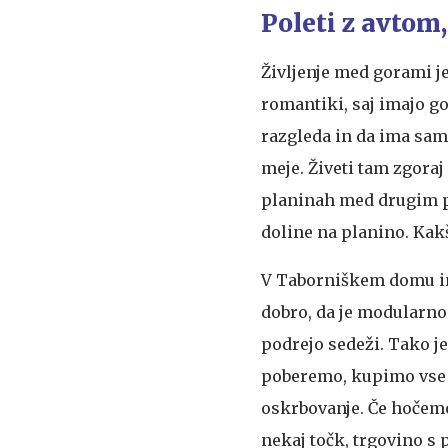
Poleti z avtom,
Življenje med gorami je
romantiki, saj imajo go
razgleda in da ima sam
meje. Živeti tam zgoraj
planinah med drugim po
doline na planino. Kak
V Taborniškem domu ima
dobro, da je modularno
podrejo sedeži. Tako je
poberemo, kupimo vse s
oskrbovanje. Če hočemo 
nekaj točk, trgovino s 