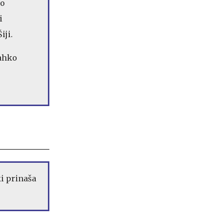
do
i
iji.
lahko
i prinaša