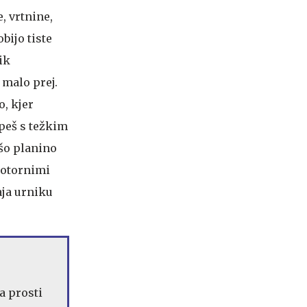
, vrtnine,
bijo tiste
ik
 malo prej.
o, kjer
 peš s težkim
ašo planino
motornimi
aja urniku
za prosti