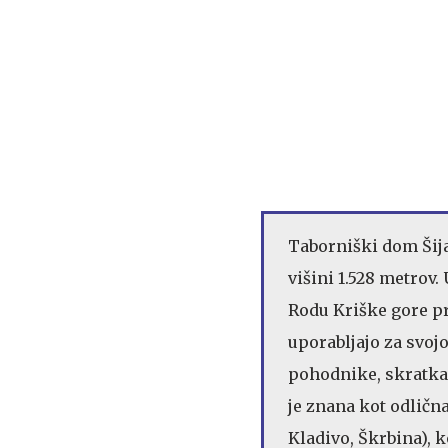
Taborniški dom Šija
višini 1.528 metrov.
Rodu Kriške gore pr
uporabljajo za svojo
pohodnike, skratka v
je znana kot odličn
Kladivo, Škrbina), k