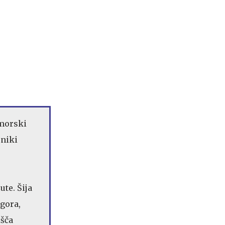
dmorski
rniki
ute. Šija
 gora,
išča