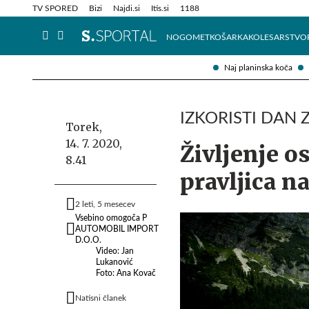
Info in obvestila
Tehnik
TV SPORED
Bizi
Najdi.si
Itis.si
1188
NOGOMET
KOŠARKA
KOLESARSTVO
Naj planinska koča
IZKORISTI DAN 
Torek,
14. 7. 2020,
Življenje o
8.41
pravljica n
2 leti, 5 mesecev
Vsebino omogoča P
AUTOMOBIL IMPORT
D.O.O.
Video: Jan
Lukanović
Foto: Ana Kovač
Natisni članek