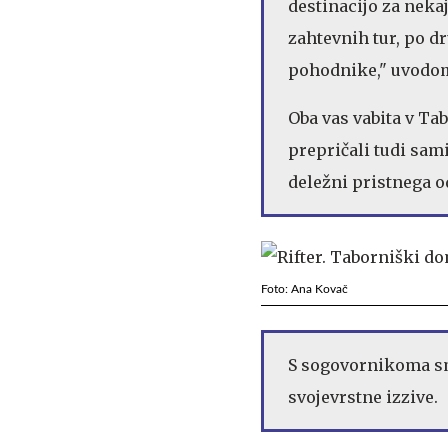
destinacijo za nekaj
zahtevnih tur, po d
pohodnike," uvodom
Oba vas vabita v Tab
prepričali tudi sam
deležni pristnega o
Foto: Ana Kovač
S sogovornikoma smo
svojevrstne izzive.