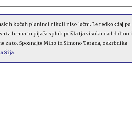
skih kočah planinci nikoli niso lačni. Le redkokdaj pa
sa ta hrana in pijača sploh prišla tja visoko nad dolino 
ne za to. Spoznajte Miho in Simono Terana, oskrbnika
 Šija
.