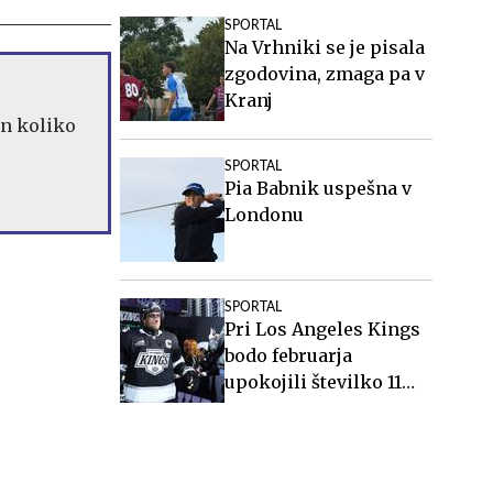
SPORTAL
Na Vrhniki se je pisala
zgodovina, zmaga pa v
Kranj
in koliko
SPORTAL
Pia Babnik uspešna v
Londonu
SPORTAL
Pri Los Angeles Kings
bodo februarja
upokojili številko 11
Anžeta Kopitarja