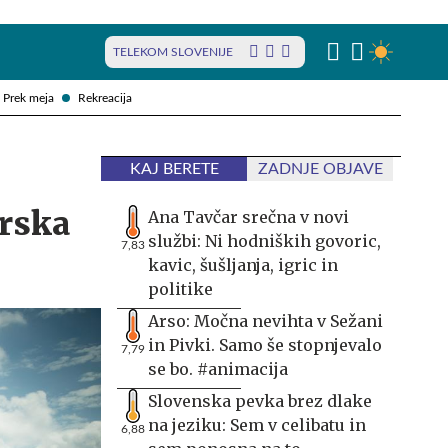
TELEKOM SLOVENIJE
Prek meja
Rekreacija
KAJ BERETE
ZADNJE OBJAVE
orska
Ana Tavčar srečna v novi
službi: Ni hodniških govoric,
7,83
kavic, šušljanja, igric in
politike
Arso: Močna nevihta v Sežani
in Pivki. Samo še stopnjevalo
7,79
se bo. #animacija
Slovenska pevka brez dlake
na jeziku: Sem v celibatu in
6,88