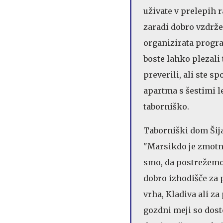
uživate v prelepih 
zaradi dobro vzdrže
organizirata progra
boste lahko plezali 
preverili, ali ste sp
apartma s šestimi l
taborniško.
Taborniški dom Šija
"Marsikdo je zmotn
smo, da postrežemo 
dobro izhodišče za 
vrha, Kladiva ali za
gozdni meji so dost