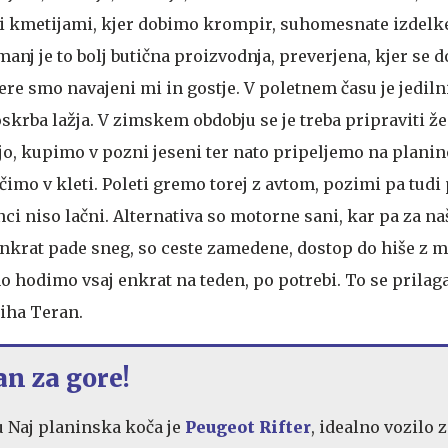
 kmetijami, kjer dobimo krompir, suhomesnate izdelke
manj je to bolj butična proizvodnja, preverjena, kjer se do
ere smo navajeni mi in gostje. V poletnem času je jediln
 oskrba lažja. V zimskem obdobju se je treba pripraviti že
jo, kupimo v pozni jeseni ter nato pripeljemo na planin
čimo v kleti. Poleti gremo torej z avtom, pozimi pa tudi
ci niso lačni. Alternativa so motorne sani, kar pa za n
enkrat pade sneg, so ceste zamedene, dostop do hiše z 
ino hodimo vsaj enkrat na teden, po potrebi. To se prilag
Miha Teran.
an za gore!
u Naj planinska koča je
Peugeot Rifter
, idealno vozilo 