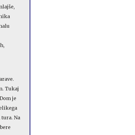
mlajše,
nika
malu
h,
arave.
m. Tukaj
 Dom je
Velikega
 tura. Na
zbere