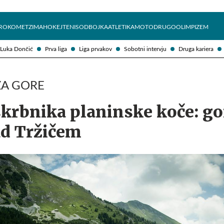
Želite prejemati e-novice?
Uživajmo pametno
ROKOMET
ZIMA
HOKEJ
TENIS
ODBOJKA
ATLETIKA
MOTO
DRUGO
OLIMPIZEM
Luka Dončić
Prva liga
Liga prvakov
Sobotni intervju
Druga kariera
ZA GORE
skrbnika planinske koče: g
ad Tržičem