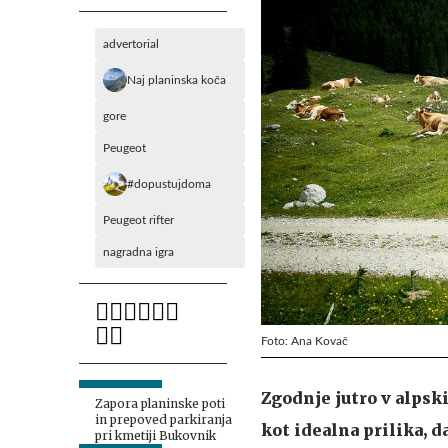
advertorial
Naj planinska koča
gore
Peugeot
#dopustujdoma
Peugeot rifter
nagradna igra
Foto: Ana Kovač
Zgodnje jutro v alpski
Zapora planinske poti
in prepoved parkiranja
kot idealna prilika,
pri kmetiji Bukovnik