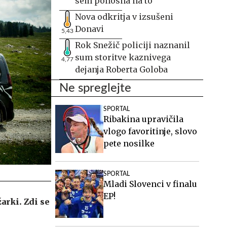
sem ponosna na to
Nova odkritja v izsušeni
Donavi
5,43
Rok Snežič policiji naznanil
sum storitve kaznivega
4,77
dejanja Roberta Goloba
Ne spreglejte
SPORTAL
Ribakina upravičila
vlogo favoritinje, slovo
pete nosilke
SPORTAL
Mladi Slovenci v finalu
EP!
arki. Zdi se