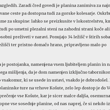
razgledih. Zaradi čred govedi je planina zanimiva za naj
vane ceste pa dostopna tudi za gorske kolesarje. Oskrb
me za skupine: lahko se preizkusite v lokostrelstvu, k
tudi po umetni plezalni steni na zahodni strani koče ali
osobni preživeti v naravi. Ponujajo 34 ležišč v štirih soba
ežišči ter pristno domačo hrano, pripravljeno malo po
 je postojanka, namenjena vsem ljubiteljem planin in n
ega mišljenja, da je dom namenjen izključno taborniko
vsakomur, ki se usede in ustavi, vsakdo je dobrodošel.
planinske ture na vrhove Košute, zelo lep dostop je do 
 prečenje vse Košute, kar je sicer malce daljša, osemurna
opne vse sosednje planine, od nas naprej, če si nekdo i