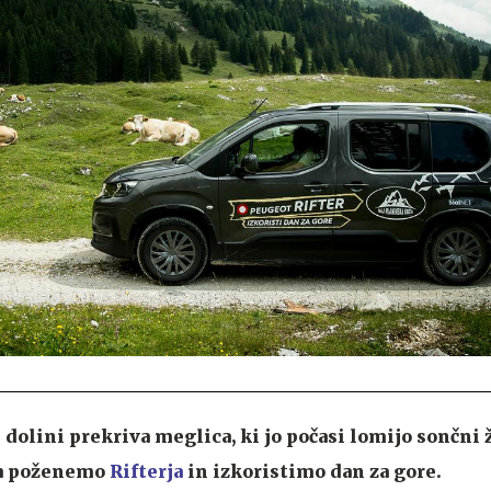
 dolini prekriva meglica, ki jo počasi lomijo sončni ž
 da poženemo
Rifterja
in izkoristimo dan za gore.