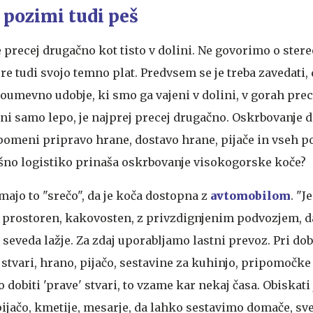
 pozimi tudi peš
 precej drugačno kot tisto v dolini. Ne govorimo o stere
re tudi svojo temno plat. Predvsem se je treba zavedati, 
oumevno udobje, ki smo ga vajeni v dolini, v gorah pre
 ni samo lepo, je najprej precej drugačno. Oskrbovanje 
meni pripravo hrane, dostavo hrane, pijače in vseh po
šno logistiko prinaša oskrbovanje visokogorske koče?
jo to "srečo", da je koča dostopna z
avtomobilom
. "J
 prostoren, kakovosten, z privzdignjenim podvozjem, d
 seveda lažje. Za zdaj uporabljamo lastni prevoz. Pri dob
tvari, hrano, pijačo, sestavine za kuhinjo, pripomočke
dobiti 'prave' stvari, to vzame kar nekaj časa. Obiskati 
pijačo, kmetije, mesarje, da lahko sestavimo domače, sv