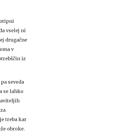
otipni
da vselej ni
cej drugačne
doma v
trebščin iz
e pa seveda
a se lahko
aviteljih
 za
je treba kar
eže obroke.