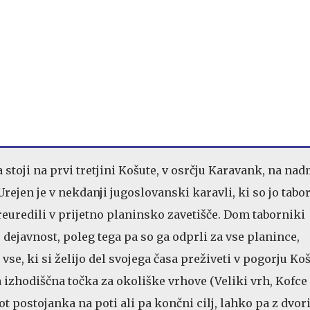
 stoji na prvi tretjini Košute, v osrčju Karavank, na na
 Urejen je v nekdanji jugoslovanski karavli, ki so jo tabo
euredili v prijetno planinsko zavetišče. Dom taborniki
 dejavnost, poleg tega pa so ga odprli za vse planince,
se, ki si želijo del svojega časa preživeti v pogorju Koš
a izhodiščna točka za okoliške vrhove (Veliki vrh, Kofce
ot postojanka na poti ali pa končni cilj, lahko pa z dvor