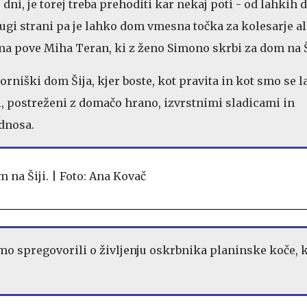
 dni, je torej treba prehoditi kar nekaj poti - od lahkih 
rugi strani pa je lahko dom vmesna točka za kolesarje al
a pove Miha Teran, ki z ženo Simono skrbi za dom na Š
orniški dom Šija, kjer boste, kot pravita in kot smo se 
i, postreženi z domačo hrano, izvrstnimi sladicami in
dnosa.
 spregovorili o življenju oskrbnika planinske koče, k