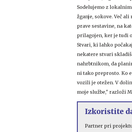
Sodelujemo z lokalnimi
žganje, sokove. Več ali 
prave sestavine, na kat
prilagojen, ker je tudi
Stvari, ki lahko počaka
nekatere stvari skladiš
nahrbtnikom, da planin
ni tako preprosto. Ko 
vozili je otežen. V dol
moje službe," razloži 
Izkoristite d
Partner pri projekt