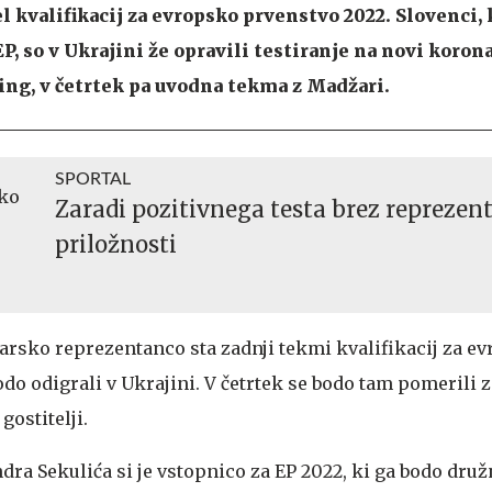
el kvalifikacij za evropsko prvenstvo 2022. Slovenci, k
P, so v Ukrajini že opravili testiranje na novi korona
ning, v četrtek pa uvodna tekma z Madžari.
SPORTAL
Zaradi pozitivnega testa brez reprezen
priložnosti
rsko reprezentanco sta zadnji tekmi kvalifikacij za e
odo odigrali v Ukrajini. V četrtek se bodo tam pomerili
gostitelji.
dra Sekulića si je vstopnico za EP 2022, ki ga bodo druž