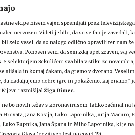
znajo
lastne ekipe nisem vajen spremljati prek televizijskega
ce nervozen. Videti je bilo, da so se fantje zavedali, kaj
 bil zelo vesel, da so nalogo odlično opravili ter nam že 
venstvu. Ponosen sem, da sem zdaj spet zraven, saj ve
. S selektorjem Sekulićem sva bila v stiku že novembra,
e slišala in komaj čakam, da gremo v dvorano. Veselim
e, da nadaljujemo dobre igre in pokažemo, kaj znamo," j
 Kijevu razmišljal
Žiga Dimec.
e ne bo novih težav s koronavirusom, lahko računal na J
a Hrovata, Jana Kosija, Luko Lapornika, Jurija Macuro, B
, Luko Rupnika, Jana Špana in Miho Lapornika, ki je n
egorja Glasa (pozitiven test na covid-19).