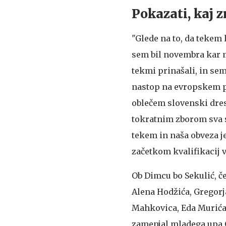
Pokazati, kaj 
"Glede na to, da tekem 
sem bil novembra kar mal
tekmi prinašali, in sem
nastop na evropskem pr
oblečem slovenski dres
tokratnim zborom sva s
tekem in naša obveza j
začetkom kvalifikacij v
Ob Dimcu bo Sekulić, č
Alena Hodžića, Gregorj
Mahkovica, Eda Murića
zamenjal mladega upa Gr