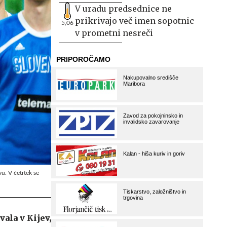
V uradu predsednice ne
prikrivajo več imen sopotnic
5,06
v prometni nesreči
vu. V četrtek se
ala v Kijev,