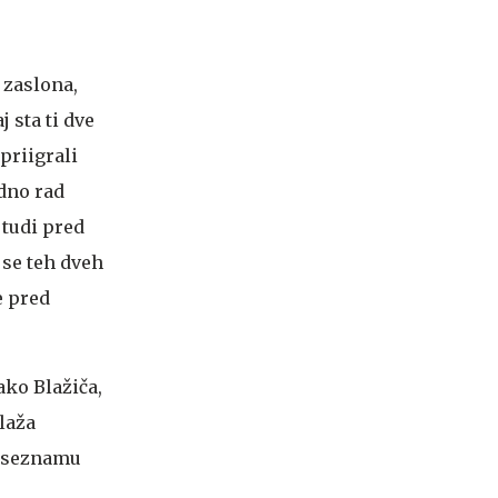
 zaslona,
 sta ti dve
priigrali
dno rad
 tudi pred
 se teh dveh
e pred
ako Blažiča,
laža
a seznamu