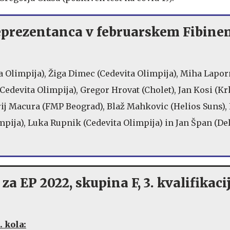
eprezentanca v februarskem Fibine
ta Olimpija), Žiga Dimec (Cedevita Olimpija), Miha Lapo
Cedevita Olimpija), Gregor Hrovat (Cholet), Jan Kosi (Kr
rij Macura (FMP Beograd), Blaž Mahkovic (Helios Suns),
mpija), Luka Rupnik (Cedevita Olimpija) in Jan Špan (De
 za EP 2022, skupina F, 3. kvalifikaci
 kola: