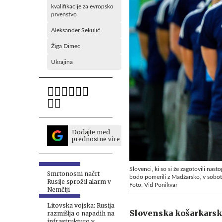
kvalifikacije za evropsko
prvenstvo
Aleksander Sekulić
Žiga Dimec
Ukrajina
Dodajte med
prednostne vire
Slovenci, ki so si že zagotovili nast
Smrtonosni načrt
bodo pomerili z Madžarsko, v soboto 
Rusije sprožil alarm v
Foto: Vid Ponikvar
Nemčiji
Litovska vojska: Rusija
Slovenska košarkarska
razmišlja o napadih na
infrastrukturo v