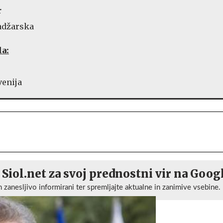
r
Madžarska
la:
venija
 Siol.net za svoj prednostni vir na Goog
n zanesljivo informirani ter spremljajte aktualne in zanimive vsebine.