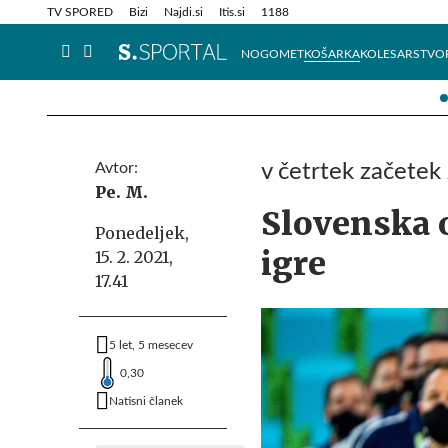
Info in obvestila
Tehnik
TV SPORED
Bizi
Najdi.si
Itis.si
1188
NOGOMET
KOŠARKA
KOLESARSTVO
Avtor:
v četrtek začetek 
Pe. M.
Slovenska o
Ponedeljek,
igre
15. 2. 2021,
17.41
5 let, 5 mesecev
0,30
Natisni članek