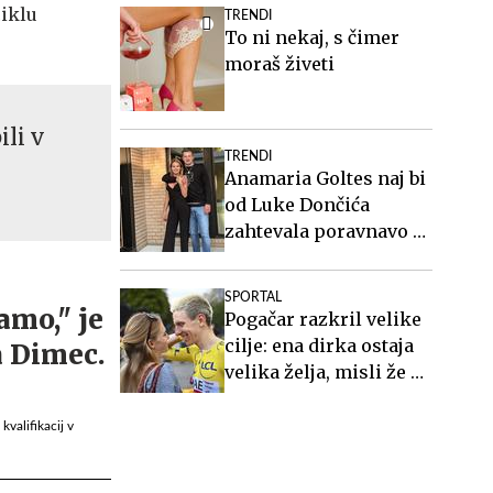
ciklu
TRENDI
To ni nekaj, s čimer
moraš živeti
ili v
TRENDI
Anamaria Goltes naj bi
od Luke Dončića
zahtevala poravnavo v
višini slabih 44
milijonov evrov
SPORTAL
Pogačar razkril velike
cilje: ena dirka ostaja
velika želja, misli že na
OI 2028
valifikacij v