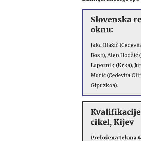
Slovenska r
oknu:
Jaka Blažič (Cedevi
Bosh), Alen Hodžić (
Lapornik (Krka), Ju
Murić (Cedevita Oli
Gipuzkoa).
Kvalifikacije
cikel, Kijev
Preložena tekma 4.