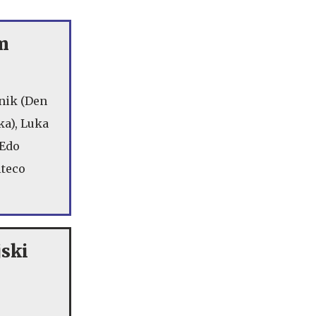
m
rnik (Den
ka), Luka
 Edo
lteco
jski