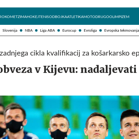
Želite prejemati e-novice?
Uživajmo pametno
ROKOMET
ZIMA
HOKEJ
TENIS
ODBOJKA
ATLETIKA
MOTO
DRUGO
OLIMPIZEM
Slovenija
NBA
Liga ABA
Eurocup
Evroliga
Evropska tekmovanja
zadnjega cikla kvalifikacij za košarkarsko e
bveza v Kijevu: nadaljevati