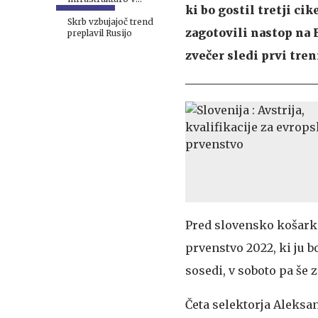
ki bo gostil tretji cik
baltskih državah
Skrb vzbujajoč trend
zagotovili nastop na E
preplavil Rusijo
zvečer sledi prvi tre
Pred slovensko košarka
prvenstvo 2022, ki ju b
sosedi, v soboto pa še z 
Četa selektorja Aleksan