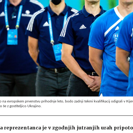
op na evropskem prvenstvu prihodnje leto, bodo zadnji tekmi kvalifikacij odigrali v Kije
še z gostiteljico Ukrajino.
 reprezentanca je v zgodnjih jutranjih urah pripotov