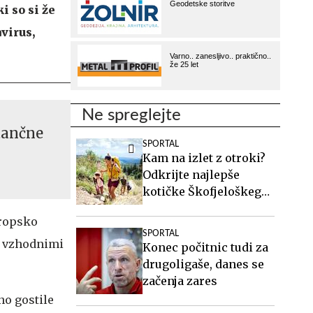
i so si že
virus,
Ne spreglejte
tančne
SPORTAL
Kam na izlet z otroki?
Odkrijte najlepše
kotičke Škofjeloškega
hribovja.
vropsko
SPORTAL
 z vzhodnimi
Konec počitnic tudi za
drugoligaše, danes se
začenja zares
no gostile