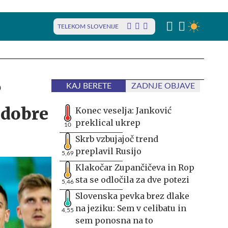
TELEKOM SLOVENIJE
p
KAJ BERETE
ZADNJE OBJAVE
 dobre
Konec veselja: Janković
preklical ukrep
10
Skrb vzbujajoč trend
preplavil Rusijo
5,69
Klakočar Zupančičeva in Rop
sta se odločila za dve potezi
5,46
Slovenska pevka brez dlake
na jeziku: Sem v celibatu in
4,55
sem ponosna na to