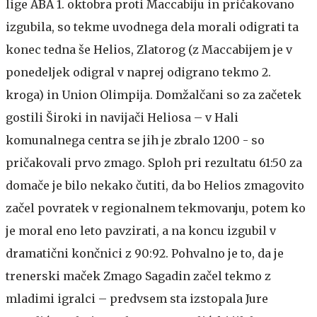
lige ABA 1. oktobra proti Maccabiju in pričakovano
izgubila, so tekme uvodnega dela morali odigrati ta
konec tedna še Helios, Zlatorog (z Maccabijem je v
ponedeljek odigral v naprej odigrano tekmo 2.
kroga) in Union Olimpija. Domžalčani so za začetek
gostili Široki in navijači Heliosa – v Hali
komunalnega centra se jih je zbralo 1200 - so
pričakovali prvo zmago. Sploh pri rezultatu 61:50 za
domače je bilo nekako čutiti, da bo Helios zmagovito
začel povratek v regionalnem tekmovanju, potem ko
je moral eno leto pavzirati, a na koncu izgubil v
dramatični končnici z 90:92. Pohvalno je to, da je
trenerski maček Zmago Sagadin začel tekmo z
mladimi igralci – predvsem sta izstopala Jure