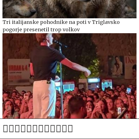
Tri italijanske pohodnike na poti v Triglavsko
pogorje presenetil trop volkov
Jakov Jozinović med koncertom prosil občinstvo, naj
ne izvaja nevarnega trenda