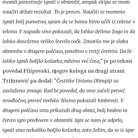
morali pametneje igrati v obrambi, ampak ekipa se mora
naučiti držati rezultat. To je proces. Naučiti se moramo
igrati bolj pametno, upam da se bomo hitro učili iz tekme v
tekmo. V napadu smo pokazali, da lahko delimo žogo in da
lahko dosežemo veliko število točk. Zmotila me je slaba
obramba v drugem polčasu, posebno v tretji četrtini. Da bi
lahko igrali boljšo košarko, rabimo več časa,
" je po tekmi
povedal Filipovski, njegov kolega na drugi strani
Trifunović pa dodal: "
Čestitke Unionu Olimpiji za
zasluženo zmago. Rad bi povedal, da smo začeli preveč
neodločno, preveč mehko. Nismo pokazali hrabrosti. V
drugem polčasu smo prikazali drug obraz, bolj hrabro in
čvrsto igro predvsem v obrambi. Igra se nam je odprla,
igrali smo nekoliko boljšo košarko, zato želim, da se iz igre