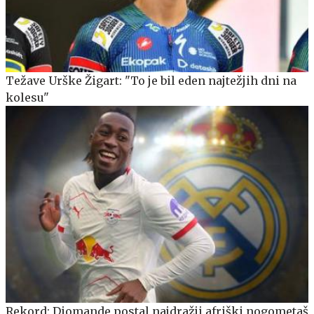
Težave Urške Žigart: "To je bil eden najtežjih dni na
kolesu"
Rekord: Diomande postal najdražji afriški nogometaš