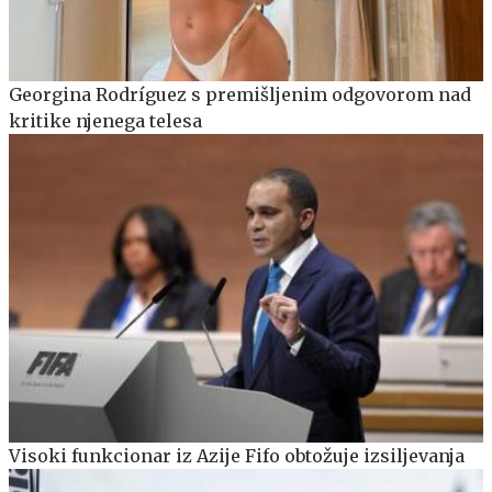
Georgina Rodríguez s premišljenim odgovorom nad
kritike njenega telesa
Visoki funkcionar iz Azije Fifo obtožuje izsiljevanja