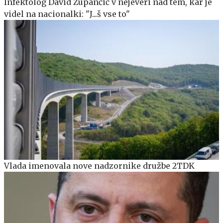
Infektolog David Zupančič v nejeveri nad tem, kar je
videl na nacionalki: "J...š vse to"
Vlada imenovala nove nadzornike družbe 2TDK