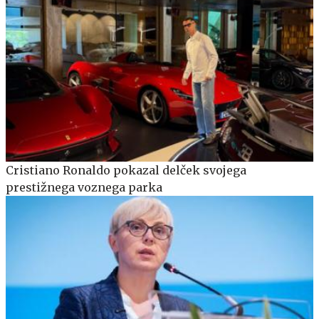
Cristiano Ronaldo pokazal delček svojega
prestižnega voznega parka