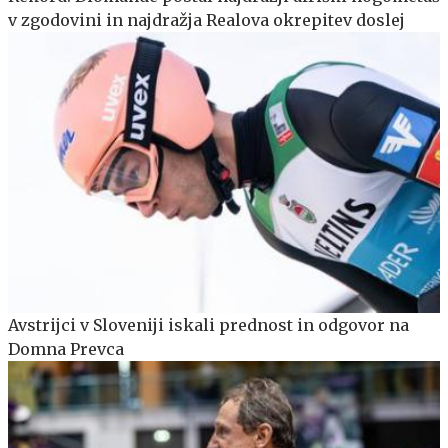
v zgodovini in najdražja Realova okrepitev doslej
Avstrijci v Sloveniji iskali prednost in odgovor na
Domna Prevca