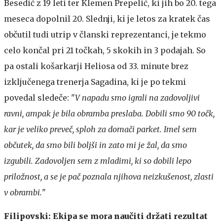
Besedić z 19 leti ter Klemen Prepelić, ki jih bo 20. tega
meseca dopolnil 20. Slednji, ki je letos za kratek čas
občutil tudi utrip v članski reprezentanci, je tekmo
celo končal pri 21 točkah, 5 skokih in 3 podajah. So
pa ostali košarkarji Heliosa od 33. minute brez
izključenega trenerja Sagadina, ki je po tekmi
povedal sledeče: "
V napadu smo igrali na zadovoljivi
ravni, ampak je bila obramba preslaba. Dobili smo 90 točk,
kar je veliko preveč, sploh za domači parket. Imel sem
občutek, da smo bili boljši in zato mi je žal, da smo
izgubili. Zadovoljen sem z mladimi, ki so dobili lepo
priložnost, a se je pač poznala njihova neizkušenost, zlasti
v obrambi.
"
Filipovski: Ekipa se mora naučiti držati rezultat