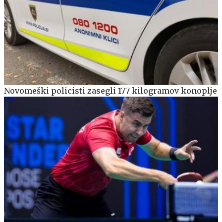
Novomeški policisti zasegli 177 kilogramov konoplje