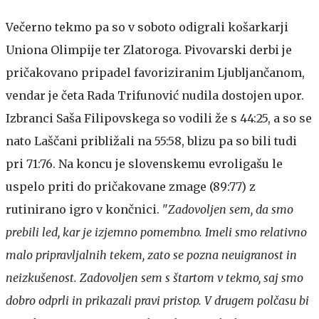
Večerno tekmo pa so v soboto odigrali košarkarji
Uniona Olimpije ter Zlatoroga. Pivovarski derbi je
pričakovano pripadel favoriziranim Ljubljančanom,
vendar je četa Rada Trifunović nudila dostojen upor.
Izbranci Saša Filipovskega so vodili že s 44:25, a so se
nato Laščani približali na 55:58, blizu pa so bili tudi
pri 71:76. Na koncu je slovenskemu evroligašu le
uspelo priti do pričakovane zmage (89:77) z
rutinirano igro v končnici. "
Zadovoljen sem, da smo
prebili led, kar je izjemno pomembno. Imeli smo relativno
malo pripravljalnih tekem, zato se pozna neuigranost in
neizkušenost. Zadovoljen sem s štartom v tekmo, saj smo
dobro odprli in prikazali pravi pristop. V drugem polčasu bi