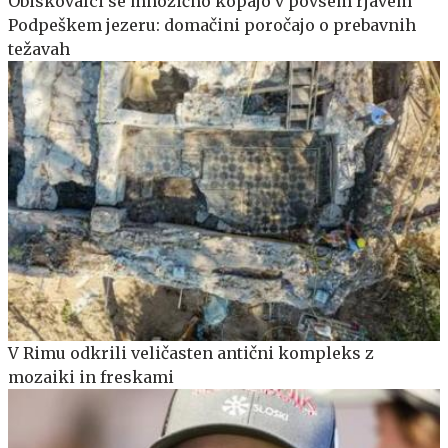
Obiskovalci se množično kopajo v povsem rjavem
Podpeškem jezeru: domačini poročajo o prebavnih
težavah
V Rimu odkrili veličasten antični kompleks z
mozaiki in freskami