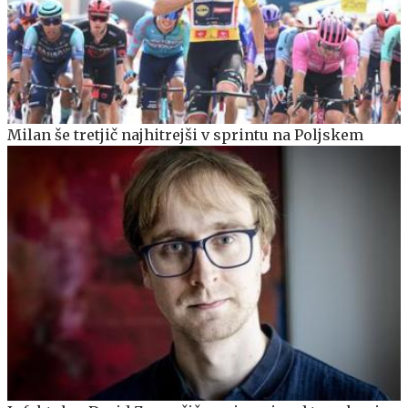
Milan še tretjič najhitrejši v sprintu na Poljskem