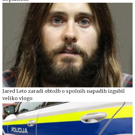
Jared Leto zaradi obtožb o spolnih napadih izgubil
veliko vlogo