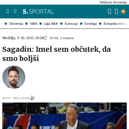
Telekom Slovenije
Slovenija
NBA
Liga ABA
Eurocup
Evroliga
Evropska tekmo
Nedelja, 9. 10. 2011, 10.08
10 let, 3 mesece
Sagadin: Imel sem občutek, da
smo boljši
Avtor:
Jaka Lopatič
2