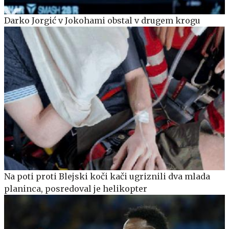
Darko Jorgić v Jokohami obstal v drugem krogu
Na poti proti Blejski koči kači ugriznili dva mlada
planinca, posredoval je helikopter