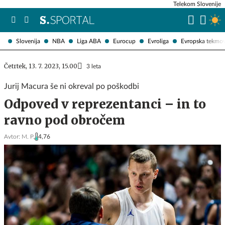
Telekom Slovenije
Slovenija
NBA
Liga ABA
Eurocup
Evroliga
Evropska tekmo
Četrtek, 13. 7. 2023, 15.00
3 leta
Jurij Macura še ni okreval po poškodbi
Odpoved v reprezentanci – in to
ravno pod obročem
Avtor:
M. P.
4,76