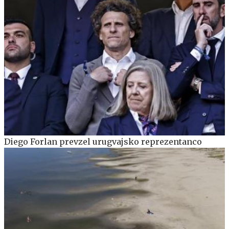
Diego Forlan prevzel urugvajsko reprezentanco