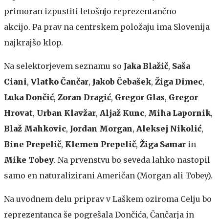
primoran izpustiti letošnjo reprezentančno
akcijo. Pa prav na centrskem položaju ima Slovenija
najkrajšo klop.
Na selektorjevem seznamu so
Jaka Blažič
,
Saša
Ciani
,
Vlatko Čančar
,
Jakob Čebašek
,
Žiga Dimec
,
Luka Dončić
,
Zoran Dragić
,
Gregor Glas
,
Gregor
Hrovat
,
Urban Klavžar
,
Aljaž Kunc
,
Miha Lapornik
,
Blaž Mahkovic
,
Jordan Morgan
,
Aleksej Nikolić
,
Bine Prepelič
,
Klemen Prepelič
,
Žiga Samar
in
Mike Tobey
. Na prvenstvu bo seveda lahko nastopil
samo en naturalizirani Američan (Morgan ali Tobey).
Na uvodnem delu priprav v Laškem oziroma Celju bo
reprezentanca še pogrešala Dončića, Čančarja in