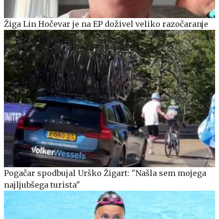
Žiga Lin Hočevar je na EP doživel veliko razočaranje
Pogačar spodbujal Urško Žigart: "Našla sem mojega
najljubšega turista"