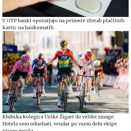
V OTP banki opozarjajo na primere zlorab plačilnih
kartic na bankomatih
Klubska kolegica Urške Žigart do velike zmage:
Hotela sem odnehati, vendar po vsem delu ekipe
nisem mogla