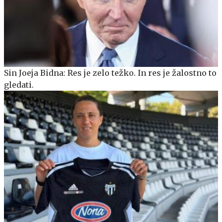
Sin Joeja Bidna: Res je zelo težko. In res je žalostno to
gledati.