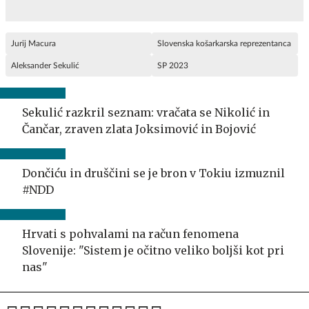
Jurij Macura
Slovenska košarkarska reprezentanca
Aleksander Sekulić
SP 2023
Sekulić razkril seznam: vračata se Nikolić in
Čančar, zraven zlata Joksimović in Bojović
Dončiću in druščini se je bron v Tokiu izmuznil
#NDD
Hrvati s pohvalami na račun fenomena
Slovenije: "Sistem je očitno veliko boljši kot pri
nas"