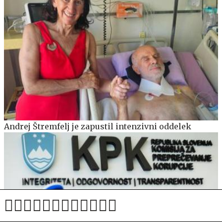
Andrej Štremfelj je zapustil intenzivni oddelek