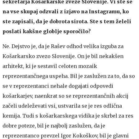
sekretarja Košarkarske zveze Slovenije. Vi ste se
na vse skupaj odzvali z izjavo na Instagramu, ko
ste zapisali, da je dobrota sirota. Ste s tem želeli
poslati kakšne globlje sporočilo?
Ne. Dejstvo je, da je Rašev odhod velika izguba za
Košarkarsko zvezo Slovenije. On je bil nekakšen
arhitekt, ki je sestavil celoten mozaik
reprezentančnega uspeha. Bil je zaslužen za to, da so
se v reprezentanci nehale dogajati odpovedi
košarkarjev, naenkrat so se reprezentančnih akcij
začeli udeleževati vsi, ustvarila se je res odlična
kemija. Tudi s košarkarskega vidika je skrbel za res
dobre poteze, bil je najbolj zaslužen, da je
reprezentanco prevzel Igor Kokoškov, bil je glavni