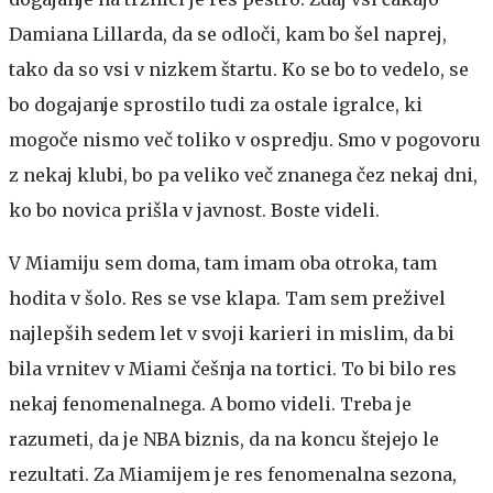
Damiana Lillarda, da se odloči, kam bo šel naprej,
tako da so vsi v nizkem štartu. Ko se bo to vedelo, se
bo dogajanje sprostilo tudi za ostale igralce, ki
mogoče nismo več toliko v ospredju. Smo v pogovoru
z nekaj klubi, bo pa veliko več znanega čez nekaj dni,
ko bo novica prišla v javnost. Boste videli.
V Miamiju sem doma, tam imam oba otroka, tam
hodita v šolo. Res se vse klapa. Tam sem preživel
najlepših sedem let v svoji karieri in mislim, da bi
bila vrnitev v Miami češnja na tortici. To bi bilo res
nekaj fenomenalnega. A bomo videli. Treba je
razumeti, da je NBA biznis, da na koncu štejejo le
rezultati. Za Miamijem je res fenomenalna sezona,