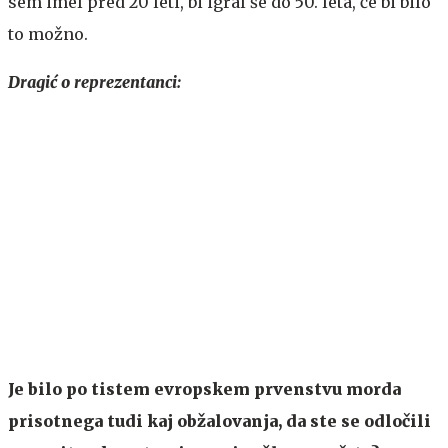
sem imel pred 20 leti, bi igral še do 50. leta, če bi bilo
to možno.
Dragić o reprezentanci:
Je bilo po tistem evropskem prvenstvu morda
prisotnega tudi kaj obžalovanja, da ste se odločili