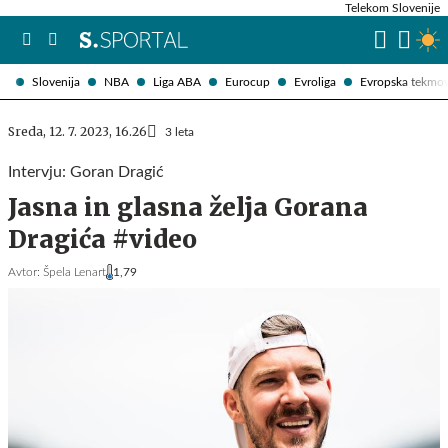
Telekom Slovenije
Slovenija
NBA
Liga ABA
Eurocup
Evroliga
Evropska tekmo
Sreda, 12. 7. 2023, 16.26
3 leta
Intervju: Goran Dragić
Jasna in glasna želja Gorana
Dragića #video
Avtor:
Špela Lenart
1,79