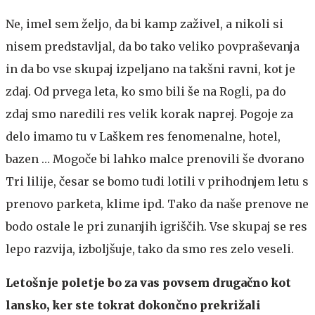
Ne, imel sem željo, da bi kamp zaživel, a nikoli si
nisem predstavljal, da bo tako veliko povpraševanja
in da bo vse skupaj izpeljano na takšni ravni, kot je
zdaj. Od prvega leta, ko smo bili še na Rogli, pa do
zdaj smo naredili res velik korak naprej. Pogoje za
delo imamo tu v Laškem res fenomenalne, hotel,
bazen … Mogoče bi lahko malce prenovili še dvorano
Tri lilije, česar se bomo tudi lotili v prihodnjem letu s
prenovo parketa, klime ipd. Tako da naše prenove ne
bodo ostale le pri zunanjih igriščih. Vse skupaj se res
lepo razvija, izboljšuje, tako da smo res zelo veseli.
Letošnje poletje bo za vas povsem drugačno kot
lansko, ker ste tokrat dokončno prekrižali