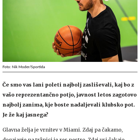
Foto: Nik Moder/Sportida
Če smo vas lani poleti najbolj zasliševali, kaj bo z
vašo reprezentančno potjo, javnost letos zagotovo
najbolj zanima, kje boste nadaljevali klubsko pot.
Je že kaj jasnega?
Glavna želja je vrnitev v Miami. Zdaj pa čakamo,
dogajanje na tržnici je res pestro. Zdaj vsi čakajo