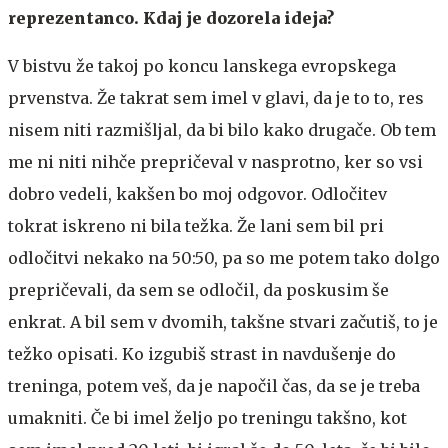
reprezentanco. Kdaj je dozorela ideja?
V bistvu že takoj po koncu lanskega evropskega
prvenstva. Že takrat sem imel v glavi, da je to to, res
nisem niti razmišljal, da bi bilo kako drugače. Ob tem
me ni niti nihče prepričeval v nasprotno, ker so vsi
dobro vedeli, kakšen bo moj odgovor. Odločitev
tokrat iskreno ni bila težka. Že lani sem bil pri
odločitvi nekako na 50:50, pa so me potem tako dolgo
prepričevali, da sem se odločil, da poskusim še
enkrat. A bil sem v dvomih, takšne stvari začutiš, to je
težko opisati. Ko izgubiš strast in navdušenje do
treninga, potem veš, da je napočil čas, da se je treba
umakniti. Če bi imel željo po treningu takšno, kot