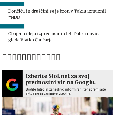
Dončiću in druščini se je bron v Tokiu izmuznil
#NDD
Obujena ideja izpred osmih let. Dobra novica
glede Vlatka Čančarja.
Izberite Siol.net za svoj
prednostni vir na Googlu.
Bodite hitro in zanesljivo informirani ter spremljajte
aktualne in zanimive vsebine.