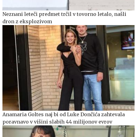
Neznani leteči predmet trčil v tovorno letalo, našli
dron z eksplozivom
Anamaria Goltes naj bi od Luke Dončića zahtevala
poravnavo v višini slabih 44 milijonov evrov