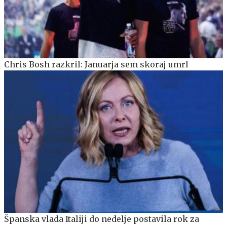
Chris Bosh razkril: Januarja sem skoraj umrl
Španska vlada Italiji do nedelje postavila rok za