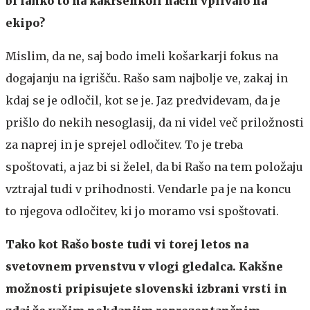
bi lahko to na kakršenkoli način vplivalo na
ekipo?
Mislim, da ne, saj bodo imeli košarkarji fokus na
dogajanju na igrišču. Rašo sam najbolje ve, zakaj in
kdaj se je odločil, kot se je. Jaz predvidevam, da je
prišlo do nekih nesoglasij, da ni videl več priložnosti
za naprej in je sprejel odločitev. To je treba
spoštovati, a jaz bi si želel, da bi Rašo na tem položaju
vztrajal tudi v prihodnosti. Vendarle pa je na koncu
to njegova odločitev, ki jo moramo vsi spoštovati.
Tako kot Rašo boste tudi vi torej letos na
svetovnem prvenstvu v vlogi gledalca. Kakšne
možnosti pripisujete slovenski izbrani vrsti in