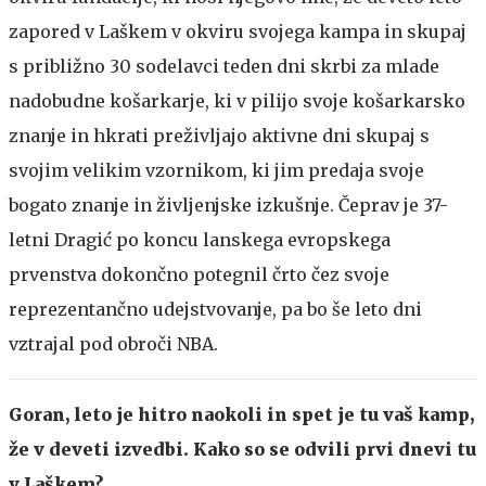
zapored v Laškem v okviru svojega kampa in skupaj
s približno 30 sodelavci teden dni skrbi za mlade
nadobudne košarkarje, ki v pilijo svoje košarkarsko
znanje in hkrati preživljajo aktivne dni skupaj s
svojim velikim vzornikom, ki jim predaja svoje
bogato znanje in življenjske izkušnje. Čeprav je 37-
letni Dragić po koncu lanskega evropskega
prvenstva dokončno potegnil črto čez svoje
reprezentančno udejstvovanje, pa bo še leto dni
vztrajal pod obroči NBA.
Goran, leto je hitro naokoli in spet je tu vaš kamp,
že v deveti izvedbi. Kako so se odvili prvi dnevi tu
v Laškem?