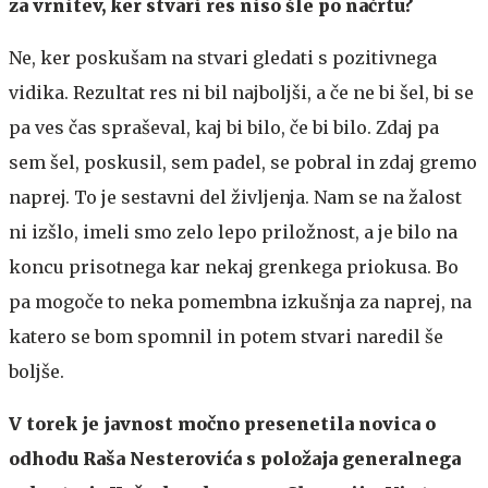
za vrnitev, ker stvari res niso šle po načrtu?
Ne, ker poskušam na stvari gledati s pozitivnega
vidika. Rezultat res ni bil najboljši, a če ne bi šel, bi se
pa ves čas spraševal, kaj bi bilo, če bi bilo. Zdaj pa
sem šel, poskusil, sem padel, se pobral in zdaj gremo
naprej. To je sestavni del življenja. Nam se na žalost
ni izšlo, imeli smo zelo lepo priložnost, a je bilo na
koncu prisotnega kar nekaj grenkega priokusa. Bo
pa mogoče to neka pomembna izkušnja za naprej, na
katero se bom spomnil in potem stvari naredil še
boljše.
V torek je javnost močno presenetila novica o
odhodu Raša Nesterovića s položaja generalnega