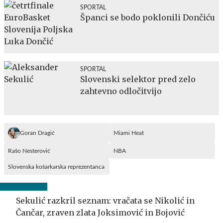
SPORTAL
Španci se bodo poklonili Dončiću
SPORTAL
Slovenski selektor pred zelo
zahtevno odločitvijo
Goran Dragić
Miami Heat
Rašo Nesterović
NBA
Slovenska košarkarska reprezentanca
Sekulić razkril seznam: vračata se Nikolić in
Čančar, zraven zlata Joksimović in Bojović