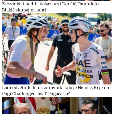
Zvezdniški oddih: košarkarji Dončić, Rupnik in
Blažič skupaj na jahti
Lani odvetnik, letos zdravnik: kdo je Nemec, ki je na
Pogi Challengeu 'ušel' Pogačarju?