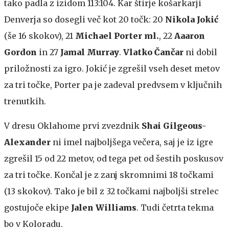
tako padla z izidom 113:104. Kar štirje košarkarji
Denverja so dosegli več kot 20 točk: 20
Nikola Jokić
(še 16 skokov), 21
Michael Porter ml.
, 22
Aaaron
Gordon
in 27
Jamal Murray
.
Vlatko Čančar
ni dobil
priložnosti za igro. Jokić je zgrešil vseh deset metov
za tri točke, Porter pa je zadeval predvsem v ključnih
trenutkih.
V dresu Oklahome prvi zvezdnik
Shai Gilgeous-
Alexander
ni imel najboljšega večera, saj je iz igre
zgrešil 15 od 22 metov, od tega pet od šestih poskusov
za tri točke. Končal je z zanj skromnimi 18 točkami
(13 skokov). Tako je bil z 32 točkami najboljši strelec
gostujoče ekipe
Jalen Williams
. Tudi četrta tekma
bo v Koloradu.