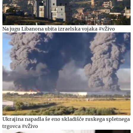
Na jugu Libanona ubita izraelska vojaka #vŽivo
Ukrajina napadla še eno skladišče ruskega spletnega
trgovca #vŽivo