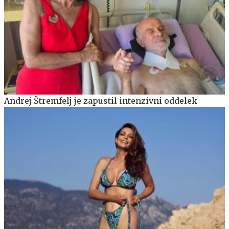
Andrej Štremfelj je zapustil intenzivni oddelek