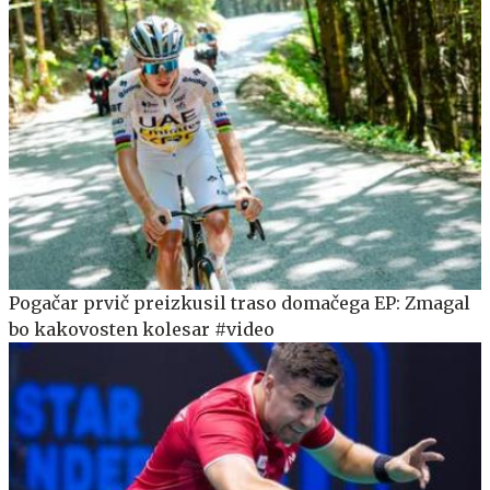
Pogačar prvič preizkusil traso domačega EP: Zmagal
bo kakovosten kolesar #video