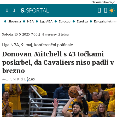
Telekom Slovenije
Slovenija
NBA
Liga ABA
Eurocup
Evroliga
Evropska tekmo
Sobota, 10. 5. 2025, 7.00
8 mesecev, 2 tedna
Liga NBA, 9. maj, konferenčni polfinale
Donovan Mitchell s 43 točkami
poskrbel, da Cavaliers niso padli v
brezno
Avtorji:
M. P.,
Š. L.
0,83