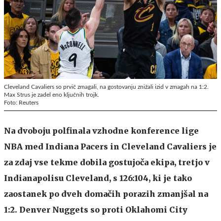
Cleveland Cavaliers so prvič zmagali, na gostovanju znižali izid v zmagah na 1:2.
Max Strus je zadel eno ključnih trojk.
Foto: Reuters
Na dvoboju polfinala vzhodne konference lige
NBA med Indiana Pacers in Cleveland Cavaliers je
za zdaj vse tekme dobila gostujoča ekipa, tretjo v
Indianapolisu Cleveland, s 126:104, ki je tako
zaostanek po dveh domačih porazih zmanjšal na
1:2. Denver Nuggets so proti Oklahomi City