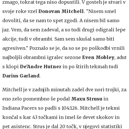
zmago, tokrat tega niso dopustili. V gosteh je stvari v
svoje roke vzel
Donovan Mitchell
. "Nisem smel
dovoliti, da se nam to spet zgodi. A nisem bil samo
jaz. Vem, da sem zadeval, a so tudi drugi odigrali lepe
akcije, tudi v obrambi. Sam sem skušal samo biti
agresiven." Poznalo se je, da so se po poškodbi vrnili
najboljši obrambni igralec sezone
Even Mobley
, adut
s klopi
De'Andre Hutner
in po štirih tekmah tudi
Darius Garland
.
Mitchell je v zadnjih minutah zadel dve nori trojki, za
eno zelo pomembno še podal
Maxu Strusu
in
Indiana Pacers so padli s 104:126. Mitchell je tekmi
končal s kar 43 točkami in imel še devet skokov in
pet asistenc. Strus je dal 20 točk, v njegovi statistiki