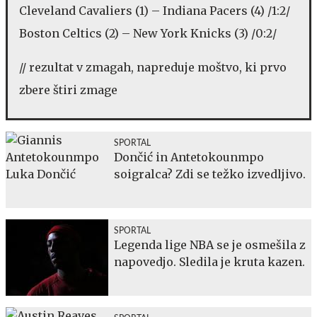
Cleveland Cavaliers (1) – Indiana Pacers (4) /1:2/
Boston Celtics (2) – New York Knicks (3) /0:2/
// rezultat v zmagah, napreduje moštvo, ki prvo
zbere štiri zmage
SPORTAL
Dončić in Antetokounmpo
soigralca? Zdi se težko izvedljivo.
SPORTAL
Legenda lige NBA se je osmešila z
napovedjo. Sledila je kruta kazen.