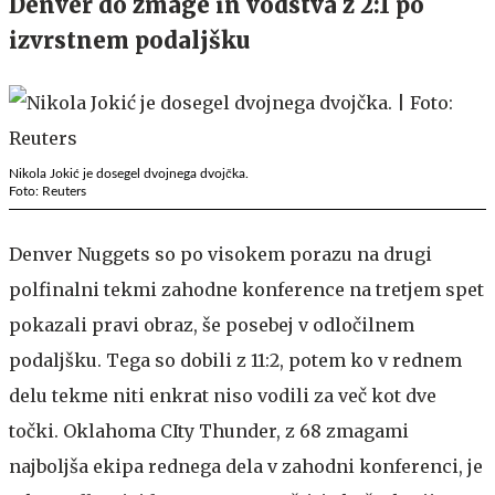
Denver do zmage in vodstva z 2:1 po
izvrstnem podaljšku
Nikola Jokić je dosegel dvojnega dvojčka.
Foto: Reuters
Denver Nuggets so po visokem porazu na drugi
polfinalni tekmi zahodne konference na tretjem spet
pokazali pravi obraz, še posebej v odločilnem
podaljšku. Tega so dobili z 11:2, potem ko v rednem
delu tekme niti enkrat niso vodili za več kot dve
točki. Oklahoma CIty Thunder, z 68 zmagami
najboljša ekipa rednega dela v zahodni konferenci, je