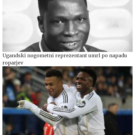
Ugandski nogometni reprezentant umrl po napadu
roparjev