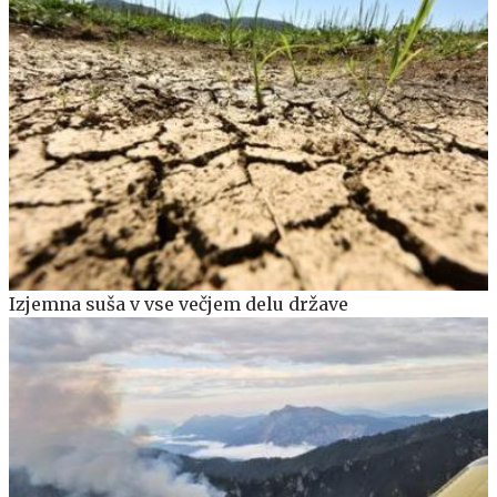
Izjemna suša v vse večjem delu države