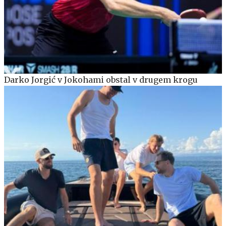
Darko Jorgić v Jokohami obstal v drugem krogu