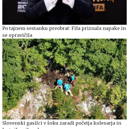
Po tajnem sestanku preobrat: Fifa priznala napake in
se opravičila
Slovenski gasilci v šoku zaradi početja kolesarja in