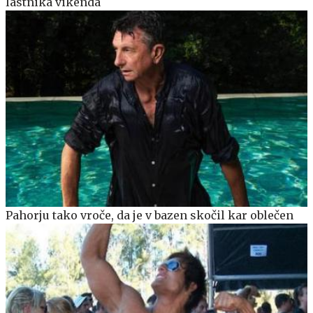
lastnika vikenda
Pahorju tako vroče, da je v bazen skočil kar oblečen