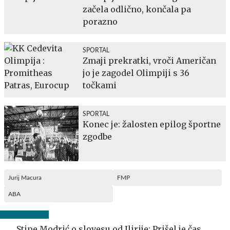
začela odlično, končala pa
porazno
SPORTAL
Zmaji prekratki, vroči Američan
jo je zagodel Olimpiji s 36
točkami
SPORTAL
Konec je: žalosten epilog športne
zgodbe
Jurij Macura
FMP
ABA
Stipe Modrić o slovesu od Ilirije: Prišel je čas