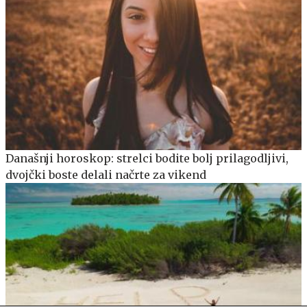
Današnji horoskop: strelci bodite bolj prilagodljivi,
dvojčki boste delali načrte za vikend