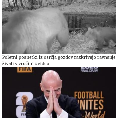
Poletni posnetki iz osrčja gozdov razkrivajo ravnanje
živali v vročini #video