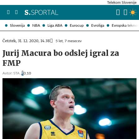
Telekom Slovenije
Slovenija
NBA
Liga ABA
Eurocup
Evroliga
Evropska tekmo
Četrtek, 31. 12. 2020, 14.38
5 let, 7 mesecev
Jurij Macura bo odslej igral za
FMP
Avtor:
STA ,
0,10