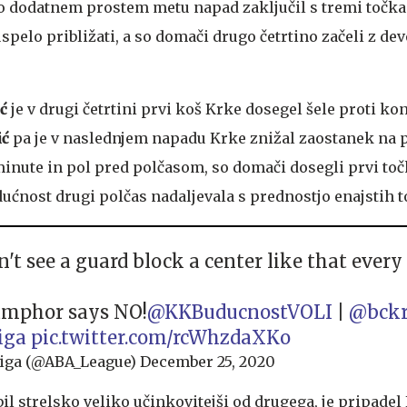
 dodatnem prostem metu napad zaključil s tremi točk
spelo približati, a so domači drugo četrtino začeli z de
ć
je v drugi četrtini prvi koš Krke dosegel šele proti ko
ić
pa je v naslednjem napadu Krke znižal zaostanek na p
i minute in pol pred polčasom, so domači dosegli prvi toč
dućnost drugi polčas nadaljevala s prednostjo enajstih t
't see a guard block a center like that every
amphor says NO!
@KKBuducnostVOLI
|
@bck
iga
pic.twitter.com/rcWhzdaXKo
iga (@ABA_League)
December 25, 2020
e bil strelsko veliko učinkovitejši od drugega, je pripadel