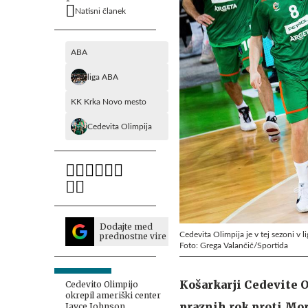
Natisni članek
ABA
liga ABA
KK Krka Novo mesto
Cedevita Olimpija
Dodajte med
Cedevita Olimpija je v tej sezoni v l
prednostne vire
Foto: Grega Valančič/Sportida
Košarkarji Cedevite O
Cedevito Olimpijo
okrepil ameriški center
praznih rok proti Morn
Jayce Johnson