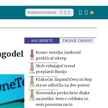
TELEKOM SLOVENIJE
KAJ BERETE
ZADNJE OBJAVE
zagodel
Konec veselja: Janković
preklical ukrep
10
Skrb vzbujajoč trend
preplavil Rusijo
5,64
Klakočar Zupančičeva in Rop
sta se odločila za dve potezi
5,57
Slovenska pevka brez dlake
na jeziku: Sem v celibatu in
5,50
sem ponosna na to