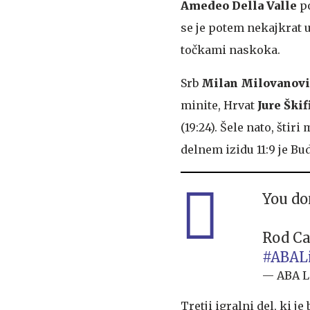
Amedeo Della Valle
po
se je potem nekajkrat u
točkami naskoka.
Srb
Milan Milovanovi
minite, Hrvat
Jure Škif
(19:24). Šele nato, štir
delnem izidu 11:9 je Bu
You don
Rod C
#ABAL
— ABA L
Tretji igralni del, ki j