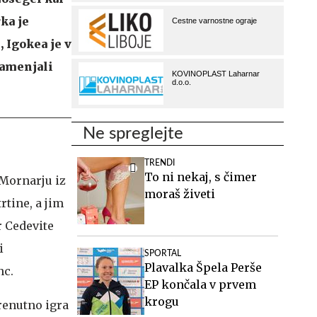
ka je
 Igokea je v
zamenjali
Ne spreglejte
TRENDI
To ni nekaj, s čimer
 Mornarju iz
moraš živeti
rtine, a jim
r Cedevite
i
SPORTAL
Plavalka Špela Perše
nc.
EP končala v prvem
krogu
renutno igra