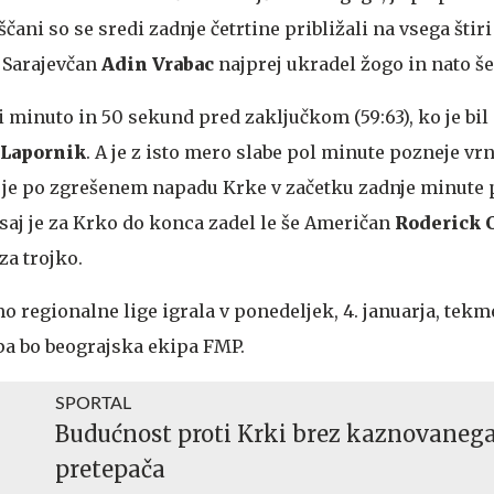
čani so se sredi zadnje četrtine približali na vsega štiri
e Sarajevčan
Adin Vrabac
najprej ukradel žogo in nato še
di minuto in 50 sekund pred zaključkom (59:63), ko je bil
 Lapornik
. A je z isto mero slabe pol minute pozneje vr
a je po zgrešenem napadu Krke v začetku zadnje minute 
, saj je za Krko do konca zadel le še Američan
Roderick 
 za trojko.
 regionalne lige igrala v ponedeljek, 4. januarja, tekm
pa bo beograjska ekipa FMP.
SPORTAL
Budućnost proti Krki brez kaznovaneg
pretepača