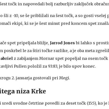
šest točk in napovedali bolj razburljiv zaključek obraču
 šli z -10, se še približali na šest točk, a so gosti vsele
domači ekipi, ki se je šest minut pred koncem spet znašl
če spet pripeljala bližje,
Jarrod Jones
bi lahko s pros
 poskrbel le za štiri točke razlike, a je oba meta zgrešil
abriel
z zabijanjem Mornar spet popeljal na osem točk 
avljivi Pullen položil za 93:83, je bilo upov konec.
krogu 2. januarja gostovali pri Megi.
tega niza Krke
sredi uvodne četrtine povedli za deset točk (15:5), ko je 