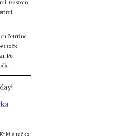
ami. Gostom
vetimi
ncu četrtine
et točk
ki. Po
očk.
 day!
rka
 Krki s točko