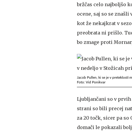
bržčas celo najboljšo ko
ocene, saj so se znašl
kot že nekajkrat v sezo
preobrata ni prišlo. T
bo zmage proti Mornarju 
Jacob Pullen, ki se je v preteklosti 
Foto: Vid Ponikvar
Ljubljančani so v prvih 
strani so bili precej na
za 20 točk, sicer pa so 
domači le pokazali bolj