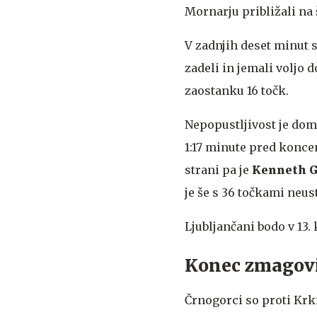
Mornarju približali na 
V zadnjih deset minut so
zadeli in jemali voljo 
zaostanku 16 točk.
Nepopustljivost je doma
1:17 minute pred koncem
strani pa je
Kenneth G
je še s 36 točkami neust
Ljubljančani bodo v 13. 
Konec zmagovi
Črnogorci so proti Krki 