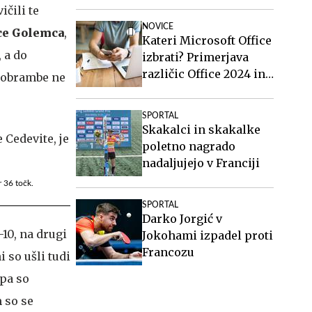
ičili te
NOVICE
ce Golemca
,
Kateri Microsoft Office
 a do
izbrati? Primerjava
različic Office 2024 in
e obrambe ne
Office 2021.
SPORTAL
Skakalci in skakalke
poletno nagrado
nadaljujejo v Franciji
r 36 točk.
SPORTAL
Darko Jorgić v
-10, na drugi
Jokohami izpadel proti
Francozu
i so ušli tudi
 pa so
m so se