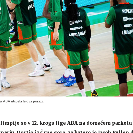
igi ABA utrpela le dva poraza.
limpije so v 12. krogu lige ABA na domačem parketu 
arju. Gostje iz Črne gore, za katere je Jacob Pullen 