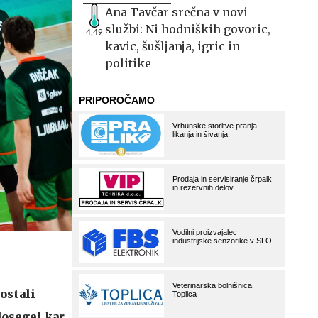
Ana Tavčar srečna v novi
službi: Ni hodniških govoric,
4,49
kavic, šušljanja, igric in
politike
ostali
dosegel kar