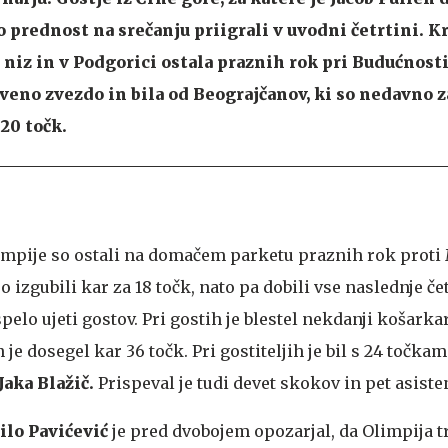
no prednost na srečanju priigrali v uvodni četrtini. Kr
niz in v Podgorici ostala praznih rok pri Budućnosti,
veno zvezdo in bila od Beograjčanov, ki so nedavno 
 20 točk.
impije so ostali na domačem parketu praznih rok proti
 izgubili kar za 18 točk, nato pa dobili vse naslednje čet
pelo ujeti gostov. Pri gostih je blestel nekdanji košarka
je dosegel kar 36 točk. Pri gostiteljih je bil s 24 točkam
Jaka Blažič.
Prispeval je tudi devet skokov in pet asiste
lo Pavićević
je pred dvobojem opozarjal, da Olimpija t