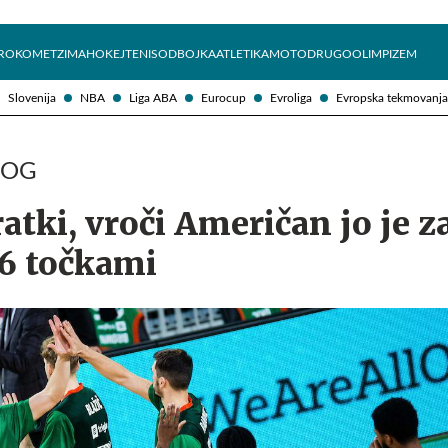
Želite prejemati e-novice?
Uživajmo pametno
ROKOMET
ZIMA
HOKEJ
TENIS
ODBOJKA
ATLETIKA
MOTO
DRUGO
OLIMPIZEM
Slovenija
NBA
Liga ABA
Eurocup
Evroliga
Evropska tekmovanja
ROG
atki, vroči Američan jo je 
36 točkami