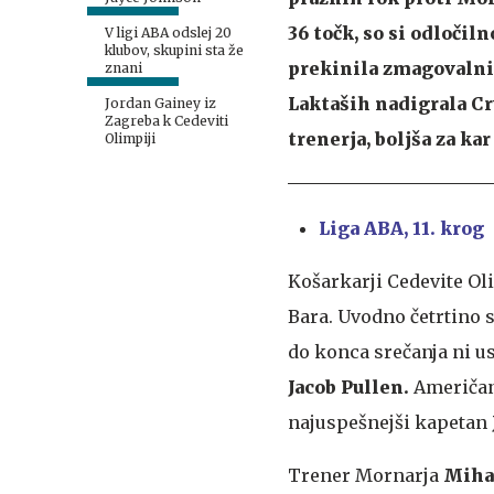
36 točk, so si odločil
V ligi ABA odslej 20
klubov, skupini sta že
prekinila zmagovalni 
znani
Laktaših nadigrala Cr
Jordan Gainey iz
Zagreba k Cedeviti
trenerja, boljša za kar
Olimpiji
Liga ABA, 11. krog
Košarkarji Cedevite Ol
Bara. Uvodno četrtino so
do konca srečanja ni us
Jacob Pullen.
Američan 
najuspešnejši kapetan
Trener Mornarja
Mihai