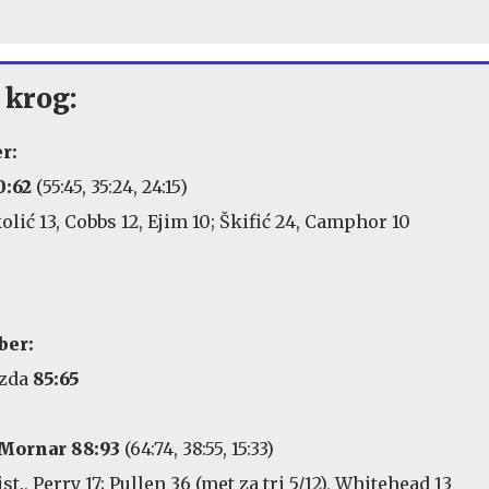
 krog:
r:
0:62
(55:45, 35:24, 24:15)
kolić 13, Cobbs 12, Ejim 10; Škifić 24, Camphor 10
ber:
ezda
85:65
Mornar 88:93
(64:74, 38:55, 15:33)
ist., Perry 17; Pullen 36 (met za tri 5/12), Whitehead 13