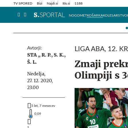
Info in obvestila
Tehnik
TV SPORED
Bizi
Najdi.si
Itis.si
1188
NOGOMET
KOŠARKA
KOLESARSTVO
Avtorji:
LIGA ABA, 12. K
STA ,,
R. P.,
S. K.,
Zmaji prekr
Š. L.
Olimpiji s 
Nedelja,
27. 12. 2020,
23.00
5 let, 7 mesecev
0,09
1