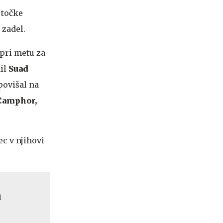
 točke
 zadel.
 pri metu za
nil
Suad
povišal na
Camphor,
ec v njihovi
a