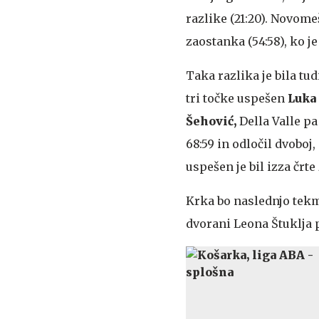
razlike (21:20). Novomeš
zaostanka (54:58), ko j
Taka razlika je bila tu
tri točke uspešen
Luka
Šehović,
Della Valle p
68:59 in odločil dvoboj
uspešen je bil izza črte
Krka bo naslednjo tekmo
dvorani Leona Štuklja 