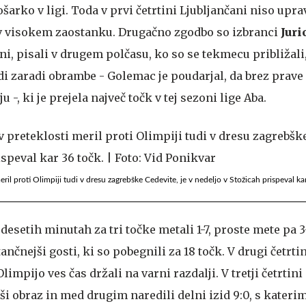
šarko v ligi. Toda v prvi četrtini Ljubljančani niso uprav
i v visokem zaostanku. Drugačno zgodbo so izbranci
Juri
ni, pisali v drugem polčasu, ko so se tekmecu približali,
udi zaradi obrambe - Golemac je poudarjal, da brez prav
-, ki je prejela največ točk v tej sezoni lige Aba.
meril proti Olimpiji tudi v dresu zagrebške Cedevite, je v nedeljo v Stožicah prispeval ka
desetih minutah za tri točke metali 1-7, proste mete pa 3
tančnejši gosti, ki so pobegnili za 18 točk. V drugi četrtin
Olimpijo ves čas držali na varni razdalji. V tretji četrtini
ši obraz in med drugim naredili delni izid 9:0, s kateri