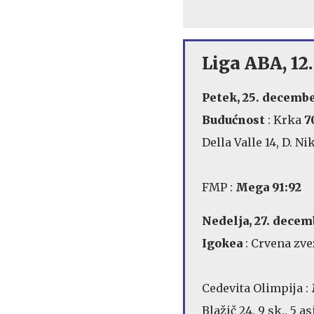
Liga ABA, 12.
Petek, 25. decembe
Budućnost
: Krka
7
Della Valle 14, D. Ni
FMP :
Mega 91:92
Nedelja, 27. decem
Igokea
: Crvena zv
Cedevita Olimpija :
Blažič 24, 9 sk., 5 as