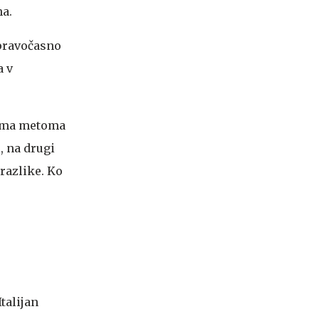
na.
j pravočasno
a v
tima metoma
, na drugi
razlike. Ko
Italijan