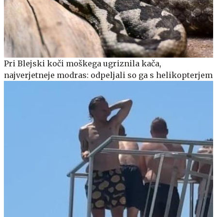
Pri Blejski koči moškega ugriznila kača,
najverjetneje modras: odpeljali so ga s helikopterjem