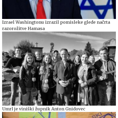
Izrael Washingtonu izrazil pomisleke glede načrta
razorožitve Hamasa
Umrl je viniški župnik Anton Gnidovec