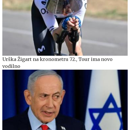
Urška Žigart na kronometru 72., Tour ima novo
vodilno