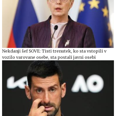
Nekdanji šef SOVE: Tisti trenutek, ko sta vstopili v
vozilo varovane osebe, sta postali javni osebi