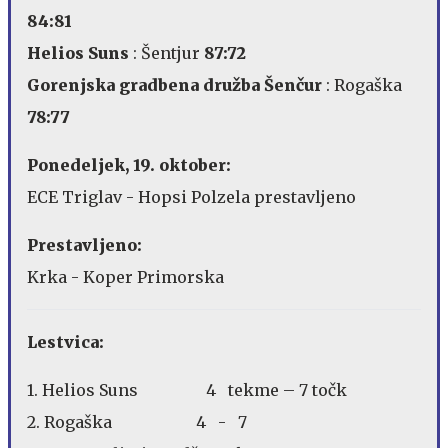
84:81
Helios Suns
: Šentjur
87:72
Gorenjska gradbena družba Šenčur
: Rogaška
78:77
Ponedeljek, 19. oktober:
ECE Triglav - Hopsi Polzela prestavljeno
Prestavljeno:
Krka - Koper Primorska
Lestvica:
1. Helios Suns 4 tekme – 7 točk
2. Rogaška 4 - 7