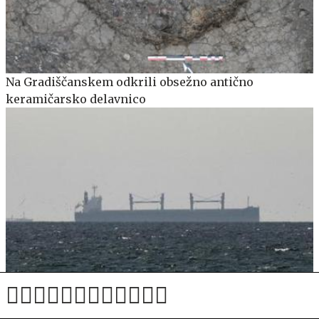
Na Gradiščanskem odkrili obsežno antično
keramičarsko delavnico
Ljubezen jo je stala 27 tisoč evrov: lažni inženir z