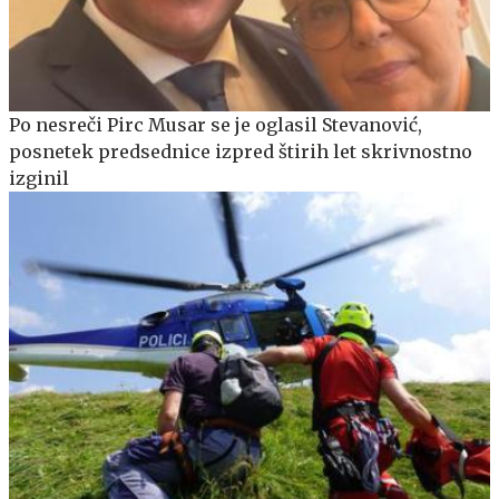
Po nesreči Pirc Musar se je oglasil Stevanović,
posnetek predsednice izpred štirih let skrivnostno
izginil