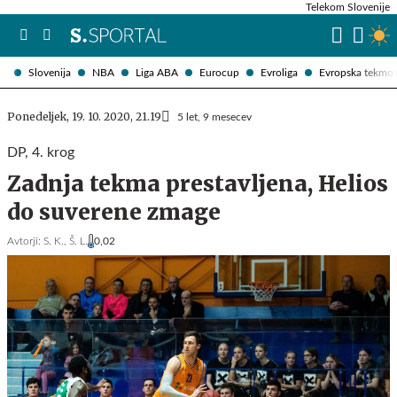
Telekom Slovenije
Slovenija
NBA
Liga ABA
Eurocup
Evroliga
Evropska tekmo
Ponedeljek, 19. 10. 2020, 21.19
5 let, 9 mesecev
DP, 4. krog
Zadnja tekma prestavljena, Helios
do suverene zmage
Avtorji:
S. K.,
Š. L.
0,02