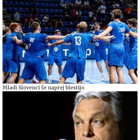
Mladi Slovenci še naprej blestijo