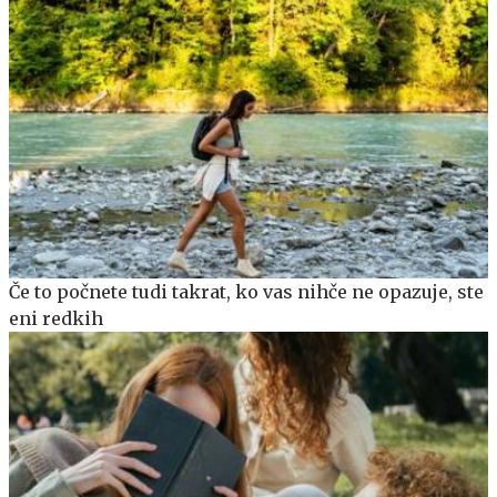
Če to počnete tudi takrat, ko vas nihče ne opazuje, ste
eni redkih