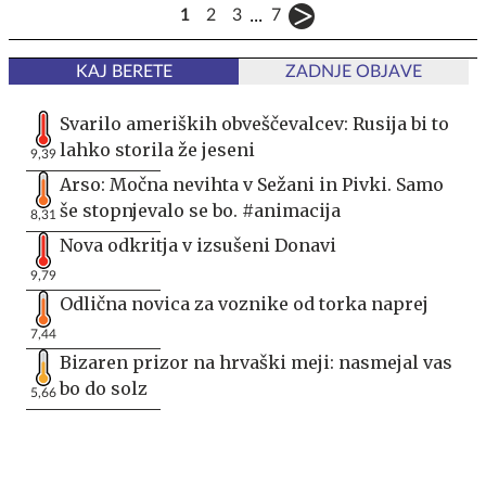
...
1
2
3
7
KAJ BERETE
ZADNJE OBJAVE
Svarilo ameriških obveščevalcev: Rusija bi to
lahko storila že jeseni
9,39
Arso: Močna nevihta v Sežani in Pivki. Samo
še stopnjevalo se bo. #animacija
8,31
Nova odkritja v izsušeni Donavi
9,79
Odlična novica za voznike od torka naprej
7,44
Bizaren prizor na hrvaški meji: nasmejal vas
bo do solz
5,66