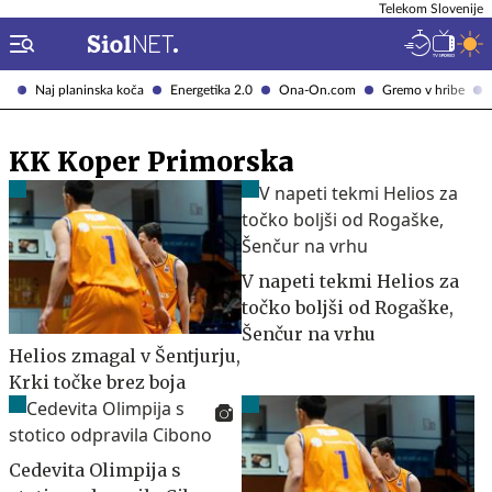
Telekom Slovenije
Naj planinska koča
Energetika 2.0
Ona-On.com
Gremo v hribe
KK Koper Primorska
V napeti tekmi Helios za
točko boljši od Rogaške,
Šenčur na vrhu
Helios zmagal v Šentjurju,
Krki točke brez boja
Cedevita Olimpija s