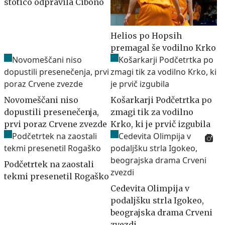
stotico odpravila Cibono
Helios po Hopsih
premagal še vodilno Krko
Novomeščani niso
Košarkarji Podčetrtka po
dopustili presenečenja,
zmagi tik za vodilno
prvi poraz Crvene zvezde
Krko, ki je prvič izgubila
Podčetrtek na zaostali
tekmi presenetil Rogaško
Cedevita Olimpija v
podaljšku strla Igokeo,
beograjska drama Crveni
zvezdi