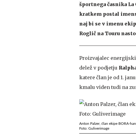
športnega časnika La 
kratkem postal imens
naj bi se v imenu ekip
Roglič na Touru nast
Proizvajalec energijski
delež v podjetju
Ralph
katere član je od 1. ja
kmalu viden tudi na zu
Anton Palzer, član ekipe BORA-hans
Foto: Guliverimage