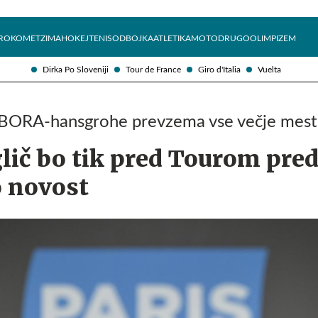
Želite prejemati e-novice?
Uživajmo pametno
ROKOMET
ZIMA
HOKEJ
TENIS
ODBOJKA
ATLETIKA
MOTO
DRUGO
OLIMPIZEM
Dirka Po Sloveniji
Tour de France
Giro d'Italia
Vuelta
pi BORA-hansgrohe prevzema vse večje mes
ič bo tik pred Tourom pred
 novost