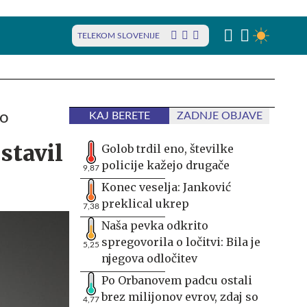
TELEKOM SLOVENIJE
to
KAJ BERETE
ZADNJE OBJAVE
stavil
Golob trdil eno, številke
policije kažejo drugače
9,87
Konec veselja: Janković
preklical ukrep
7,38
Naša pevka odkrito
spregovorila o ločitvi: Bila je
5,25
njegova odločitev
Po Orbanovem padcu ostali
brez milijonov evrov, zdaj so
4,77