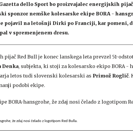
Gazetta dello Sport bo proizvajalec energijskih pijač
ki sponzor nemške kolesarske ekipe BORA - hansgr
e pojavil na letošnji Dirki po Franciji, kar pomeni, 
opal v spremenjenem dresu.
h pijač Red Bull je konec lanskega leta prevzel 51-odsto
a Denka
, subjekta, ki stoji za kolesarsko ekipo BORA -
nuarja letos tudi slovenski kolesarski as
Primož Roglič
. 
nanji podobi ekipe.
grohe, že zdaj nosi čelado z logotipom Red Bulla.