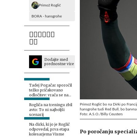
Primož Roglič
BORA - hansgrohe
Dodajte med
prednostne vire
Tadej Pogačar sporočil
težko pričakovano
odločitev: vrača se na
Vuelto!
Primož Roglič bo na Dirki po Franc
Rogliča na treningu zbil
hansgrohe tudi Red Bull, bo barvna 
avto: To ni najboljši
Foto: A.S.O./Billy Ceusters
scenarij
Na dirki, ki jo je Roglič
odpovedal, prva etapa
Po poročanju speciali
kolesarjema Visme