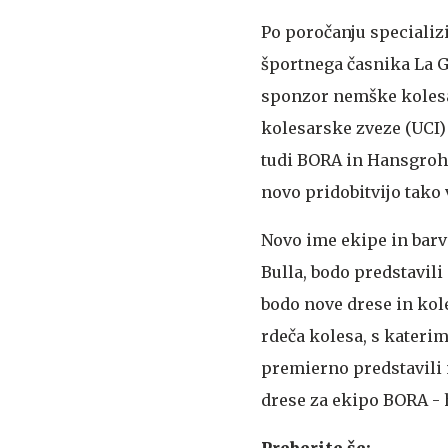
Po poročanju specializ
športnega časnika La G
sponzor nemške kolesa
kolesarske zveze (UCI)
tudi BORA in Hansgrohe 
novo pridobitvijo tako
Novo ime ekipe in barv
Bulla, bodo predstavili
bodo nove drese in kole
rdeča kolesa, s kateri
premierno predstavili 
drese za ekipo BORA - h
Preberite še: