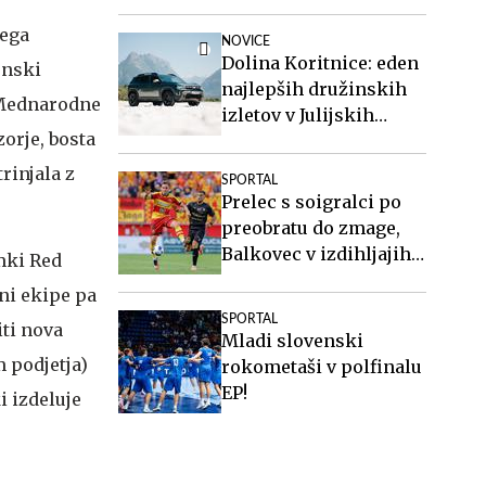
pri Twenteju
kega
NOVICE
Dolina Koritnice: eden
enski
najlepših družinskih
 Mednarodne
izletov v Julijskih
orje, bosta
Alpah
rinjala z
SPORTAL
Prelec s soigralci po
preobratu do zmage,
Balkovec v izdihljajih
mki Red
do remija
ani ekipe pa
SPORTAL
iti nova
Mladi slovenski
 podjetja)
rokometaši v polfinalu
EP!
i izdeluje