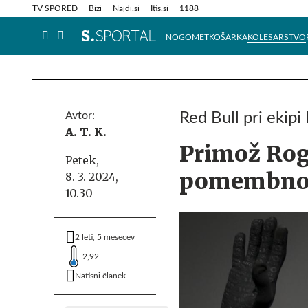
Info in obvestila
Tehnik
TV SPORED
Bizi
Najdi.si
Itis.si
1188
NOGOMET
KOŠARKA
KOLESARSTVO
Avtor:
Red Bull pri eki
A. T. K.
Primož Rogl
Petek,
pomembno
8. 3. 2024,
10.30
2 leti, 5 mesecev
2,92
Natisni članek