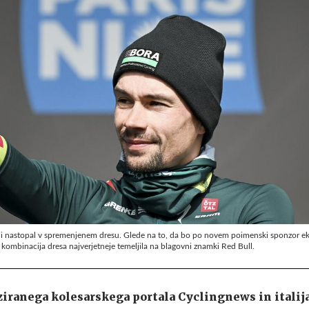
iji nastopal v spremenjenem dresu. Glede na to, da bo po novem poimenski sponzor 
kombinacija dresa najverjetneje temeljila na blagovni znamki Red Bull.
ziranega kolesarskega portala Cyclingnews in itali