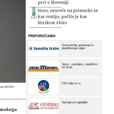
prvi v Sloveniji
Noro, nesreče na primorki se
kar vrstijo, počilo je kar
4,47
štirikrat #foto
ekipe BORA -
janskega