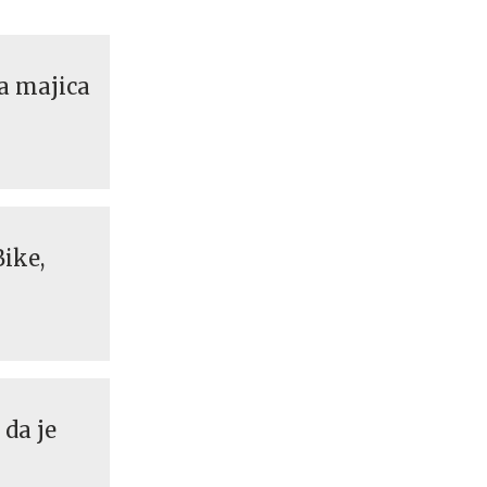
a majica
Bike,
 da je