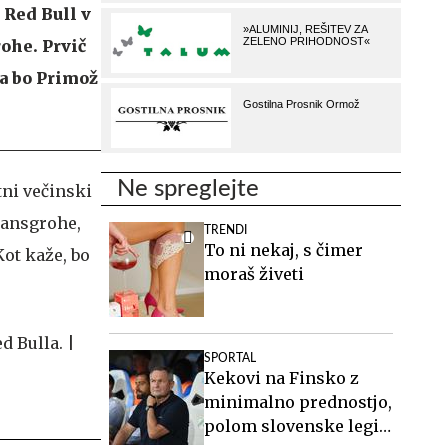
 Red Bull v
ohe. Prvič
da bo Primož
Ne spreglejte
tni večinski
 hansgrohe,
TRENDI
To ni nekaj, s čimer
Kot kaže, bo
moraš živeti
SPORTAL
Kekovi na Finsko z
minimalno prednostjo,
polom slovenske legije