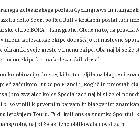
iranega kolesarskega portala Cyclingnews in italijans
azetta dello Sport bo Red Bull v kratkem postal tudi im
rske ekipe BORA - hansgrohe. Glede na to, da pravila
 v imenu kolesarske ekipe dopuščajo tri naslovne sponz
ohranila svoje mesto v imenu ekipe. Oba naj bi se že st
 v imenu ekipe kot na kolesarskih dresih.
no kombinacijo dresov, ki bo temeljila na blagovni zna
 pred začetkom Dirke po Franciji, Roglič in preostali čl
sa (proizvajalec koles Specialized naj bi si želel ponud
mi bi se vrnili k prvotnim barvam in blagovnim znamkam
na letošnjem Touru. Tudi italijanska znamka Sportful, k
ansgrohe, naj bi že aktivno oblikovala nov dizajn.