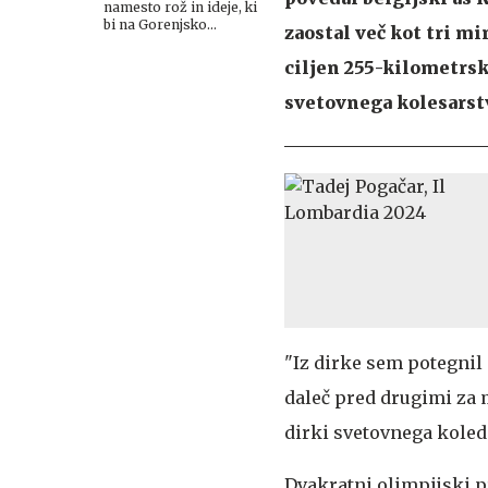
namesto rož in ideje, ki
bi na Gorenjsko
zaostal več kot tri m
privabljale turiste še
desetletja
ciljen 255-kilometrsk
svetovnega kolesarst
"Iz dirke sem potegnil 
daleč pred drugimi za m
dirki svetovnega koled
Dvakratni olimpijski pr