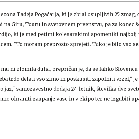
o sezona Tadeja Pogačarja, ki je zbral osupljivih 25 zmag, 
 na Giru, Touru in svetovnem prvenstvu, pa za konec še
dijo, ki je med petimi kolesarskimi spomeniki najbolj
cem. "To moram preprosto sprejeti. Tako je bilo vso s
 mu ni zlomila duha, prepričan je, da se lahko Slovencu
treba trdo delati vso zimo in poskusiti zapolniti vrzel," j
to jaz," samozavestno dodaja 24-letnik, številka dve sve
mo ohraniti zaupanje vase in v ekipo ter ne izgubiti upa