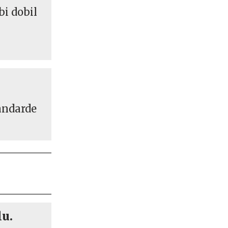
bi dobil
andarde
lu.