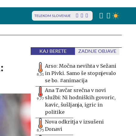
TELEKOM SLOVENIJE
KAJ BERETE
ZADNJE OBJAVE
:
Arso: Močna nevihta v Sežani
in Pivki. Samo še stopnjevalo
8,31
se bo. #animacija
Ana Tavčar srečna v novi
službi: Ni hodniških govoric,
9,77
kavic, šušljanja, igric in
politike
Nova odkritja v izsušeni
Donavi
8,75