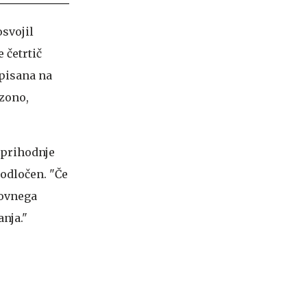
osvojil
 četrtič
 pisana na
ezono,
 prihodnje
e odločen. "Če
tovnega
nja."