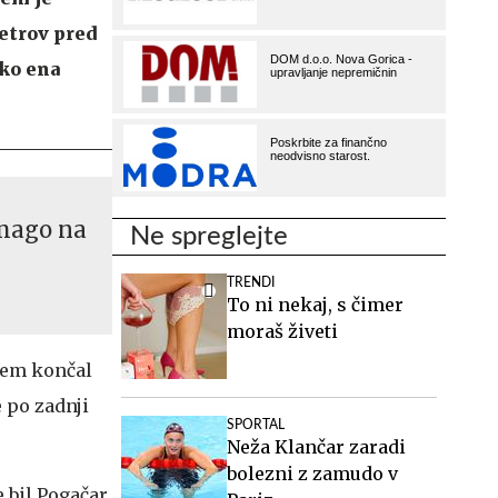
metrov pred
lko ena
zmago na
Ne spreglejte
TRENDI
To ni nekaj, s čimer
moraš živeti
 sem končal
 po zadnji
SPORTAL
Neža Klančar zaradi
bolezni z zamudo v
e bil Pogačar