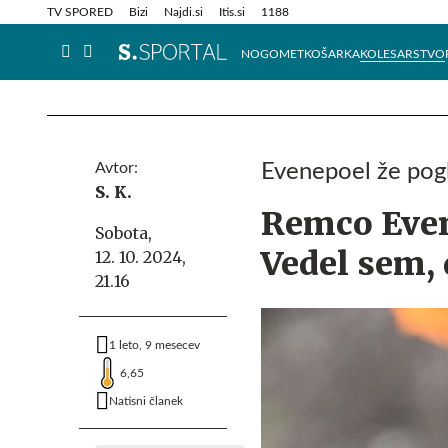
Info in obvestila
Tehnik
TV SPORED
Bizi
Najdi.si
Itis.si
1188
NOGOMET
KOŠARKA
KOLESARSTVO
Avtor:
Evenepoel že pogl
S. K.
Remco Even
Sobota,
Vedel sem,
12. 10. 2024,
21.16
1 leto, 9 mesecev
6,65
Natisni članek