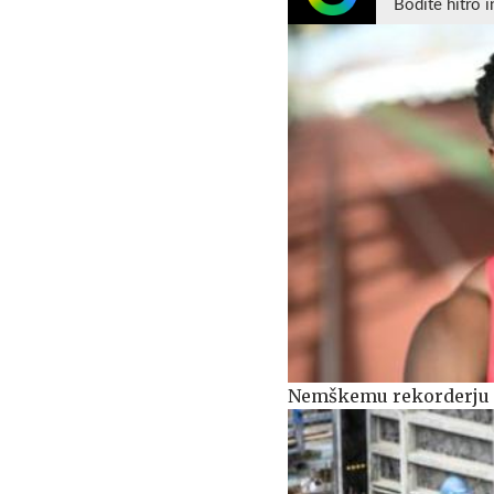
Bodite hitro i
Nemškemu rekorderju n