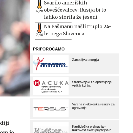
Svarilo ameriških
obveščevalcev: Rusija bi to
6,28
lahko storila že jeseni
Na Pašmanu našli truplo 24-
letnega Slovenca
7,46
diji
jem je