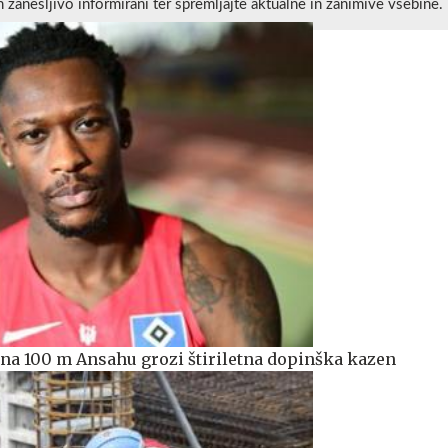
n zanesljivo informirani ter spremljajte aktualne in zanimive vsebine.
a 100 m Ansahu grozi štiriletna dopinška kazen