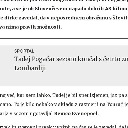
inute, a se je ob Slovenčevem napadu dobrih 48 kilo
e dirke zavedal, da v neposrednem obračunu s števi
va nima pravih možnosti.
SPORTAL
Tadej Pogačar sezono končal s četrto 
Lombardiji
največ, kar sem lahko. Tadej je bil spet izjemen, jaz pa
ano. To je bilo nekako v skladu z razmerji na Touru," je
arja v sezoni ugotavljal
Remco Evenepoel
.
vak in svetovni prvak v vožnji na čas se je zavedal, da j