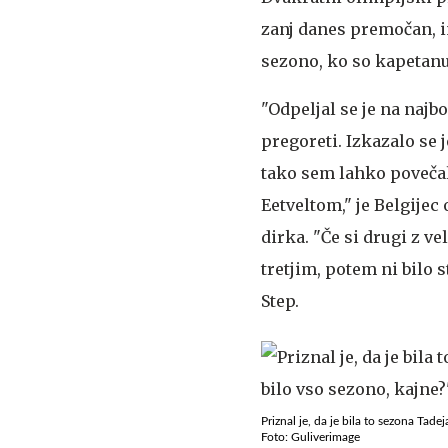
zanj danes premočan, i
sezono, ko so kapetanu
"Odpeljal se je na najb
pregoreti. Izkazalo se j
tako sem lahko poveča
Eetveltom," je Belgijec
dirka. "Če si drugi z 
tretjim, potem ni bilo
Step.
Priznal je, da je bila to sezona Tad
Foto: Guliverimage