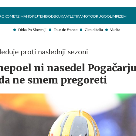
Želite prejemati e-novice?
Uživajmo pametno
ROKOMET
ZIMA
HOKEJ
TENIS
ODBOJKA
ATLETIKA
MOTO
DRUGO
OLIMPIZEM
Dirka Po Sloveniji
Tour de France
Giro d'Italia
Vuelta
eduje proti naslednji sezoni
epoel ni nasedel Pogačarju
 da ne smem pregoreti