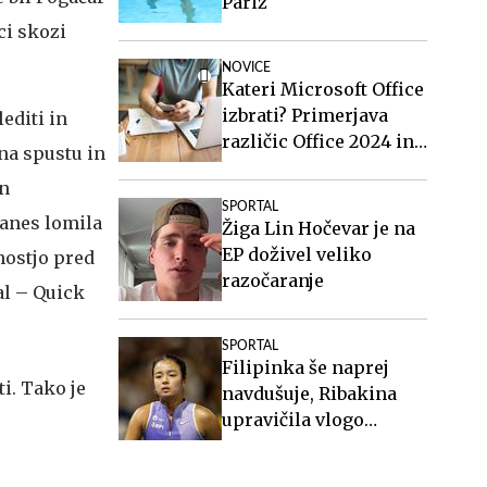
Pariz
ci skozi
NOVICE
Kateri Microsoft Office
izbrati? Primerjava
editi in
različic Office 2024 in
 na spustu in
Office 2021.
an
SPORTAL
danes lomila
Žiga Lin Hočevar je na
EP doživel veliko
nostjo pred
razočaranje
al – Quick
SPORTAL
Filipinka še naprej
navdušuje, Ribakina
upravičila vlogo
favoritinje