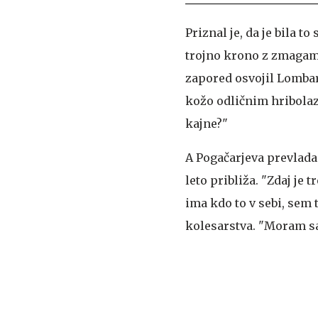
Priznal je, da je bila t
trojno krono z zmagami
zapored osvojil Lombar
kožo odličnim hribolaz
kajne?"
A Pogačarjeva prevlada
leto približa. "Zdaj je 
ima kdo to v sebi, sem 
kolesarstva. "Moram sa