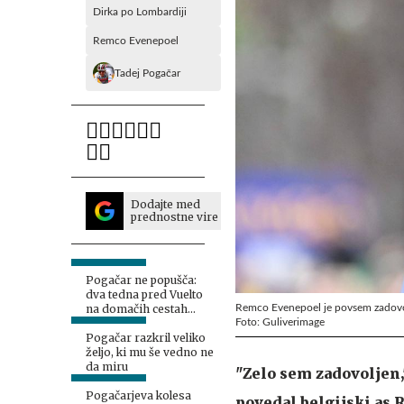
Dirka po Lombardiji
Remco Evenepoel
Tadej Pogačar
Dodajte med
prednostne vire
Pogačar ne popušča:
dva tedna pred Vuelto
Remco Evenepoel je povsem zadovol
na domačih cestah
Foto: Guliverimage
podira rekorde
Pogačar razkril veliko
željo, ki mu še vedno ne
da miru
"Zelo sem zadovoljen
Pogačarjeva kolesa
povedal belgijski as