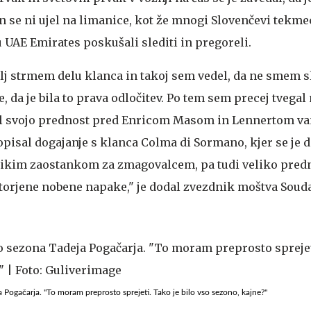
n se ni ujel na limanice, kot že mnogi Slovenčevi tekme
 UAE Emirates poskušali slediti in pregoreli.
olj strmem delu klanca in takoj sem vedel, da ne smem sl
e, da je bila to prava odločitev. Po tem sem precej tvegal
l svojo prednost pred Enricom Masom in Lennertom v
 opisal dogajanje s klanca Colma di Sormano, kjer se je 
velikim zaostankom za zmagovalcem, pa tudi veliko pred
 storjene nobene napake," je dodal zvezdnik moštva Soud
eja Pogačarja. "To moram preprosto sprejeti. Tako je bilo vso sezono, kajne?"