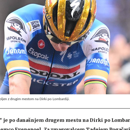
jen z drugim mestom na Dirki po Lombardiji.
," je po današnjem drugem mestu na Dirki po Lombar
 Remco Evenepoel. Za zmagovalcem Tadejem Pogačar