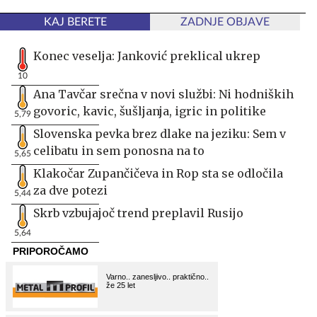
KAJ BERETE
ZADNJE OBJAVE
Konec veselja: Janković preklical ukrep
10
Ana Tavčar srečna v novi službi: Ni hodniških
govoric, kavic, šušljanja, igric in politike
5,79
Slovenska pevka brez dlake na jeziku: Sem v
celibatu in sem ponosna na to
5,65
Klakočar Zupančičeva in Rop sta se odločila
za dve potezi
5,44
Skrb vzbujajoč trend preplavil Rusijo
5,64