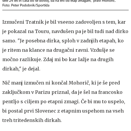
šele 24 let in časa bo še dovolj, da na eni od etap zmagam," pravi Mohorič.
Foto: Peter Podobnik/Sportida
Izmučeni Tratnik je bil vseeno zadovoljen s tem, kar
je pokazal na Touru, navdušen pa je bil tudi nad dirko
samo. "Je posebna dirka, sploh v zadnjih etapah, ko
je ritem na klance na drugačni ravni. Vzdušje se
močno razlikuje. Zdaj mi bo kar lažje na drugih
dirkah," je dejal.
Nič manj izmučen ni končal Mohorič, ki je še pred
zaključkom v Parizu priznal, da je šel na francosko
pentljo s ciljem po etapni zmagi. Če bi mu to uspelo,
bi postal prvi Slovenec z etapnim uspehom na vseh
treh tritedenskih dirkah.