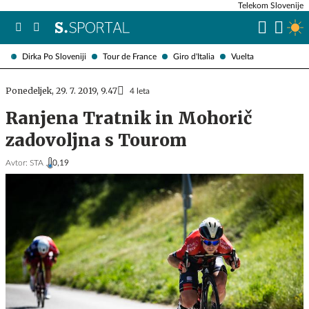
Telekom Slovenije
Dirka Po Sloveniji
Tour de France
Giro d'Italia
Vuelta
Ponedeljek, 29. 7. 2019, 9.47
4 leta
Ranjena Tratnik in Mohorič
zadovoljna s Tourom
Avtor:
STA ,
0,19