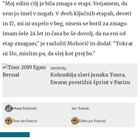
"Moj edini cilj je bila zmaga v etapi. Verjamem, da
sem jo imel v nogah. V dveh ključnih etapah, deveti
in 17., mi ni uspelo v beg, nisem se boril za zmago.
Imam šele 24 let in časa bo še dovolj, da na eni od
etap zmagam," je razložil Mohorič in dodal: "Tokrat
ni šlo, mislim pa, da slej kot prej bo."
SPORTAL
Kolumbija slavi junaka Toura,
Ewanu prestižni šprint v Parizu
Matej Mohorič
Jan Tratnik
Tour de France
Dirka po Franciji