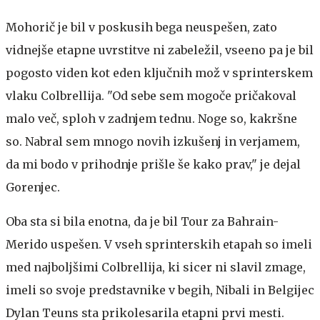
Mohorič je bil v poskusih bega neuspešen, zato
vidnejše etapne uvrstitve ni zabeležil, vseeno pa je bil
pogosto viden kot eden ključnih mož v sprinterskem
vlaku Colbrellija. "Od sebe sem mogoče pričakoval
malo več, sploh v zadnjem tednu. Noge so, kakršne
so. Nabral sem mnogo novih izkušenj in verjamem,
da mi bodo v prihodnje prišle še kako prav," je dejal
Gorenjec.
Oba sta si bila enotna, da je bil Tour za Bahrain-
Merido uspešen. V vseh sprinterskih etapah so imeli
med najboljšimi Colbrellija, ki sicer ni slavil zmage,
imeli so svoje predstavnike v begih, Nibali in Belgijec
Dylan Teuns sta prikolesarila etapni prvi mesti.