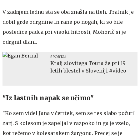
V zadnjem tednu sta se oba znašla na tleh. Tratnik je
dobil grde odrgnine in rane po nogah, ki so bile
posledice padca pri visoki hitrosti, Mohorič si je
odrgnil dlani.
SPORTAL
Kralj slovitega Toura že pri 19
letih blestel v Sloveniji #video
"Iz lastnih napak se učimo"
"Ko sem videl Jana v četrtek, sem se res slabo počutil
zanj. S kolesom je zapeljal v razpoko in ga je vzelo,
kot rečemo v kolesarskem žargonu. Precej se je