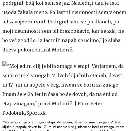
podrgnil, bolj kot sem se jaz. Naslednji dan je ista
usoda čakala mene. Po lastni neumnosti sem v enem
od zavojev zdrsnil. Podrgnil sem se po dlaneh, po
moji neumnosti sem bil brez rokavic, kar se zdaj ne
bo več zgodilo. Iz lastnih napak se učimo," je slaba
dneva pokomentiral Mohorič.
"Moj edini cilj je bila zmaga v etapi. Verjamem, da sem jo imel v nogah. V dveh
ključnih etapah, deveti in 17., mi ni uspelo v beg, nisem se boril za zmago. Imam