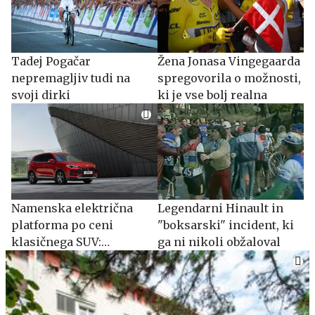
Tadej Pogačar
Žena Jonasa Vingegaarda
nepremagljiv tudi na
spregovorila o možnosti,
svoji dirki
ki je vse bolj realna
Namenska električna
Legendarni Hinault in
platforma po ceni
"boksarski" incident, ki
klasičnega SUV:
ga ni nikoli obžaloval
spoznajte MG S5 EV