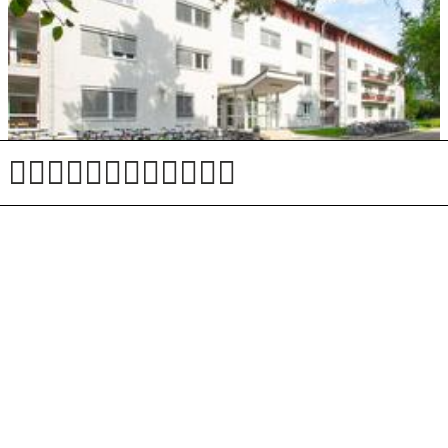
​​​​​​​Rok za oddajo prošnje za subvencionirano bivanje se
izteče 18. avgusta 2026
Predplačniški Mobi
Do 31. 8. vključite paket Mobi A, B ali C v aplikaciji Moj Mobi in prvih 6 mesecev