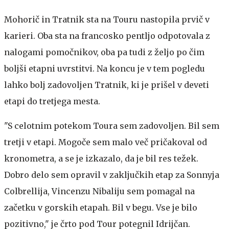
Mohorič in Tratnik sta na Touru nastopila prvič v
karieri. Oba sta na francosko pentljo odpotovala z
nalogami pomočnikov, oba pa tudi z željo po čim
boljši etapni uvrstitvi. Na koncu je v tem pogledu
lahko bolj zadovoljen Tratnik, ki je prišel v deveti
etapi do tretjega mesta.
"S celotnim potekom Toura sem zadovoljen. Bil sem
tretji v etapi. Mogoče sem malo več pričakoval od
kronometra, a se je izkazalo, da je bil res težek.
Dobro delo sem opravil v zaključkih etap za Sonnyja
Colbrellija, Vincenzu Nibaliju sem pomagal na
začetku v gorskih etapah. Bil v begu. Vse je bilo
pozitivno," je črto pod Tour potegnil Idrijčan.